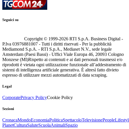
Seguici su
Copyright © 1999-
2026
RTI S.p.A. Business Digital -
P.Iva 03976881007 - Tutti i diritti riservati - Per la pubblicità
Mediamond S.p.A. - RTI S.p.A., Mediaset N.V., sede legale
Amsterdam (Paesi Bassi) - Uffici Viale Europa 46, 20093 Cologno
Monzese (MI)
Rispetto ai contenuti e ai dati personali trasmessi e/o
riprodotti è vietata ogni utilizzazione funzionale all’addestramento di
sistemi di intelligenza artificiale generativa. È altresì fatto divieto
espresso di utilizzare mezzi automatizzati di data scraping.
Legal
Corporate
Privacy Policy
Cookie Policy
Sezioni
Cronaca
Mondo
Economia
Politica
Spettacolo
Televisione
People
Lifestyl
Planet
Cultura
Salute
Scuola
Animali
Spazio