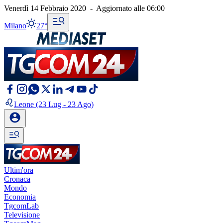
Venerdì 14 Febbraio 2020
-
Aggiornato alle
06:00
Milano
27°
Leone
(23 Lug - 23 Ago)
Ultim'ora
Cronaca
Mondo
Economia
TgcomLab
Televisione