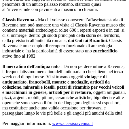
penombra di un antico palazzo romano, sfarzoso quasi
all’inverosimile con pavimenti a mosaico ricchissimi.
Classis Ravenna
- Ma chi volesse conoscere l’affascinate storia di
Ravenna non può mancare una visita al Classis Ravenna museo che
contiene materiali archeologici (oltre 600 i reperti esposti e in cui si
ci si immerge, dentro gli snodi principali della storia del territorio,
dalla preistoria all’antichità romana,
dai Goti ai Bizantini
. Classis
Ravenna è un esempio di recupero funzionale di archeologia
industriale e ha la particolarità di essere stato uno
zuccherificio
,
attivo fino al 1982.
Il mercatino dell’antiquariato
- Da non perdere infine a Ravenna,
il frequentatissimo mercatino dell’antiquariato che si tiene nel terzo
week end di ogni mese. Vi si trovano oggetti
vintage e di
antiquariato, francobolli, monete e medaglie, articoli da
collezione, minerali e fossili, pezzi di ricambio per vecchi veicoli
e macchinari in genere, articoli per il restauro
, oggetti artigianali,
pizzi, argenti, mobili, pitture, ceramiche artistiche, bigiotteria e altre
opere che sono spesso il frutto dell'ingegno degli stessi espositori,
ma costituisce anche una valida occasione per ritrovarsi e
passeggiare lungo le vie più belle e gli angoli più antichi della città.
Per maggiori informazioni:
www.classisravenna.it