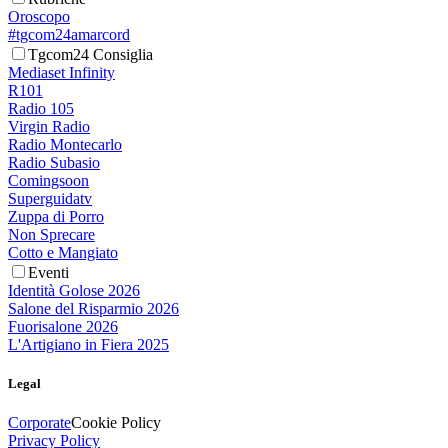
Oroscopo
#tgcom24amarcord
Tgcom24 Consiglia
Mediaset Infinity
R101
Radio 105
Virgin Radio
Radio Montecarlo
Radio Subasio
Comingsoon
Superguidatv
Zuppa di Porro
Non Sprecare
Cotto e Mangiato
Eventi
Identità Golose 2026
Salone del Risparmio 2026
Fuorisalone 2026
L'Artigiano in Fiera 2025
Legal
Corporate
Cookie Policy
Privacy Policy