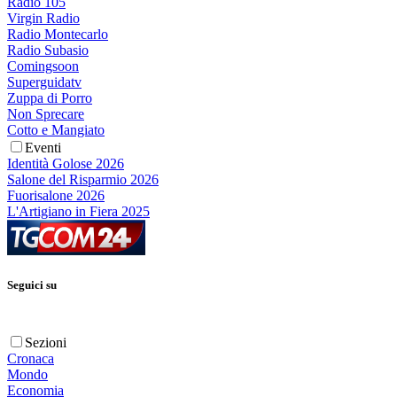
Radio 105
Virgin Radio
Radio Montecarlo
Radio Subasio
Comingsoon
Superguidatv
Zuppa di Porro
Non Sprecare
Cotto e Mangiato
Eventi
Identità Golose 2026
Salone del Risparmio 2026
Fuorisalone 2026
L'Artigiano in Fiera 2025
Seguici su
Sezioni
Cronaca
Mondo
Economia