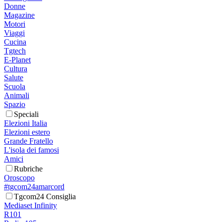
Donne
Magazine
Motori
Viaggi
Cucina
Tgtech
E-Planet
Cultura
Salute
Scuola
Animali
Spazio
Speciali
Elezioni Italia
Elezioni estero
Grande Fratello
L'isola dei famosi
Amici
Rubriche
Oroscopo
#tgcom24amarcord
Tgcom24 Consiglia
Mediaset Infinity
R101