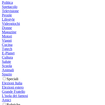
Politica
Spettacolo
Televisione
People
Lifestyle
Videogiochi
Donne
Magazine
Motori
Viaggi
Cucina
Tgtech
E-Planet
Cultura
Salute
Scuola
Animali
Spazio
Speciali
Elezioni Italia
Elezioni estero
Grande Fratello
L'isola dei famosi
Amici
Rubriche