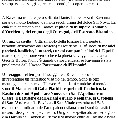
scomparse, passaggi segreti e nascondigli scoperti per caso.
A
Ravenna
non c’è però soltanto Dante. La bellezza di Ravenna
parte da molto lontano, da molti secoli prima del dolce Stil Novo. La
città fu nientemeno che l’antica
capitale dell’Impero Romano
d’Occidente, del regno degli Ostrogoti, dell'Esarcato Bizantino
.
Un mix di civiltà
- Città simbolo della fusione fra Oriente (i
bizantini arrivavano dal Bosforo) e Occidente, Città ricca di
mosaici
preziosi, basiliche, battisteri, curiosi campanili cilindrici
. E poi il
mare e quel polmone verde che è la pineta selvaggia, cantata da
George Byron. Non c’è quindi da sorprendersi se Ravenna è stata
proclamata dall’Unesco
Patrimonio dell’Umanità.
Un viaggio nel tempo
- Passeggiare a Ravenna è come
intraprendere un fantastico viaggio nel tempo. Sono le otto
meraviglie dichiarate siti Unesco. Scintillanti e uniche al mondo
sono:
il Mausoleo di Galla Placidia e quello di Teodorico, la
Basilica di Sant'Apollinare Nuovo e di Sant'Apollinare in
Classe, il Battistero degli Ariani e quello Neoniano, la Cappella
di Sant'Andrea e la Basilica di San Vitale
costruita nel 543
esempio straordinario dell’arte paleocristiana, con i suoi fantastici
mosaici disegnati sul pavimento. Un grande spettacolo archeologico
è la
Domus
dei Tappeti di Pietra: il visitatore entra all’interno e nella