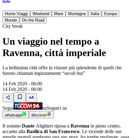
Italia
Home Viaggi
Weekend
Mare
Montagna
Italia
Europa
Mondo
On the Road
City break
Un viaggio nel tempo a
Ravenna, città imperiale
La bellissima città offre la visione più splendente di quelli che
furono chiamati ingiustamente “secoli bui”
14 Feb 2020 - 06:00
14 Feb 2020 - 06:00
Segui
su
Seguici su
whatsapp
discover
Il sommo
Dante
Alighieri riposa a
Ravenna
in pieno centro,
accanto alla
Basilica di San Francesco
. Le vicende delle sue
spoglie mortali sembrano una spy story, fra tombe profanate, ossa