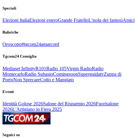
Speciali
Elezioni Italia
Elezioni estero
Grande Fratello
L'isola dei famosi
Amici
Rubriche
Oroscopo
#tgcom24amarcord
Tgcom24 Consiglia
Mediaset Infinity
R101
Radio 105
Virgin Radio
Radio
Montecarlo
Radio Subasio
Comingsoon
Superguidatv
Zuppa di
Porro
Non Sprecare
Cotto e Mangiato
Eventi
Identità Golose 2026
Salone del Risparmio 2026
Fuorisalone
2026
L'Artigiano in Fiera 2025
Seguici su