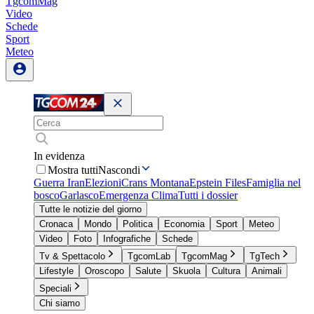
TgcomMag
Video
Schede
Sport
Meteo
In evidenza
Mostra tutti
Nascondi
Guerra Iran
Elezioni
Crans Montana
Epstein Files
Famiglia nel
bosco
Garlasco
Emergenza Clima
Tutti i dossier
Tutte le notizie del giorno
Cronaca
Mondo
Politica
Economia
Sport
Meteo
Video
Foto
Infografiche
Schede
Tv & Spettacolo
TgcomLab
TgcomMag
TgTech
Lifestyle
Oroscopo
Salute
Skuola
Cultura
Animali
Speciali
Chi siamo