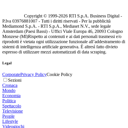
Copyright © 1999-
2026
RTI S.p.A. Business Digital -
P.Iva 03976881007 - Tutti i diritti riservati - Per la pubblicità
Mediamond S.p.A. - RTI S.p.A., Mediaset N.V., sede legale
Amsterdam (Paesi Bassi) - Uffici Viale Europa 46, 20093 Cologno
Monzese (MI)
Rispetto ai contenuti e ai dati personali trasmessi e/o
riprodotti è vietata ogni utilizzazione funzionale all’addestramento di
sistemi di intelligenza artificiale generativa. È altresì fatto divieto
espresso di utilizzare mezzi automatizzati di data scraping.
Legal
Corporate
Privacy Policy
Cookie Policy
Sezioni
Cronaca
Mondo
Economia
Politica
Spettacolo
Televisione
People
Lifestyle
Videogiochi