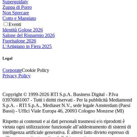
Superguidatv
Zuppa di Porro
Non Sprecare
Cotto e Mangiato
Eventi
Identità Golose 2026
Salone del Risparmio 2026
Fuorisalone 2026
L'Artigiano in Fiera 2025
Legal
Corporate
Cookie Policy
Privacy Policy
Copyright © 1999-
2026
RTI S.p.A. Business Digital - P.Iva
03976881007 - Tutti i diritti riservati - Per la pubblicità Mediamond
S.p.A. - RTI S.p.A., Mediaset N.V., sede legale Amsterdam (Paesi
Bassi) - Uffici Viale Europa 46, 20093 Cologno Monzese (MI)
Rispetto ai contenuti e ai dati personali trasmessi e/o riprodotti è
vietata ogni utilizzazione funzionale all’addestramento di sistemi di
intelligenza artificiale generativa. È altresì fatto divieto espresso di