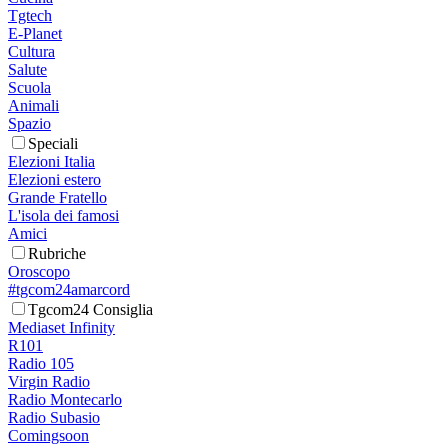
Tgtech
E-Planet
Cultura
Salute
Scuola
Animali
Spazio
Speciali
Elezioni Italia
Elezioni estero
Grande Fratello
L'isola dei famosi
Amici
Rubriche
Oroscopo
#tgcom24amarcord
Tgcom24 Consiglia
Mediaset Infinity
R101
Radio 105
Virgin Radio
Radio Montecarlo
Radio Subasio
Comingsoon