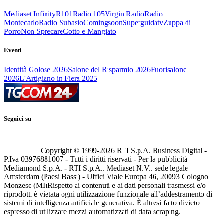
Mediaset Infinity
R101
Radio 105
Virgin Radio
Radio
Montecarlo
Radio Subasio
Comingsoon
Superguidatv
Zuppa di
Porro
Non Sprecare
Cotto e Mangiato
Eventi
Identità Golose 2026
Salone del Risparmio 2026
Fuorisalone
2026
L'Artigiano in Fiera 2025
Seguici su
Copyright © 1999-
2026
RTI S.p.A. Business Digital -
P.Iva 03976881007 - Tutti i diritti riservati - Per la pubblicità
Mediamond S.p.A. - RTI S.p.A., Mediaset N.V., sede legale
Amsterdam (Paesi Bassi) - Uffici Viale Europa 46, 20093 Cologno
Monzese (MI)
Rispetto ai contenuti e ai dati personali trasmessi e/o
riprodotti è vietata ogni utilizzazione funzionale all’addestramento di
sistemi di intelligenza artificiale generativa. È altresì fatto divieto
espresso di utilizzare mezzi automatizzati di data scraping.