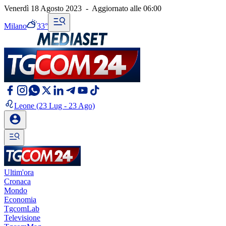
Venerdì 18 Agosto 2023
-
Aggiornato alle
06:00
Milano
33°
Leone
(23 Lug - 23 Ago)
Ultim'ora
Cronaca
Mondo
Economia
TgcomLab
Televisione