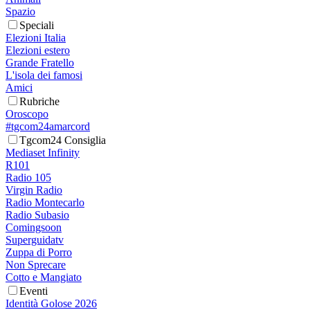
Spazio
Speciali
Elezioni Italia
Elezioni estero
Grande Fratello
L'isola dei famosi
Amici
Rubriche
Oroscopo
#tgcom24amarcord
Tgcom24 Consiglia
Mediaset Infinity
R101
Radio 105
Virgin Radio
Radio Montecarlo
Radio Subasio
Comingsoon
Superguidatv
Zuppa di Porro
Non Sprecare
Cotto e Mangiato
Eventi
Identità Golose 2026