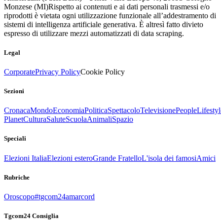
Monzese (MI)
Rispetto ai contenuti e ai dati personali trasmessi e/o
riprodotti è vietata ogni utilizzazione funzionale all’addestramento di
sistemi di intelligenza artificiale generativa. È altresì fatto divieto
espresso di utilizzare mezzi automatizzati di data scraping.
Legal
Corporate
Privacy Policy
Cookie Policy
Sezioni
Cronaca
Mondo
Economia
Politica
Spettacolo
Televisione
People
Lifestyl
Planet
Cultura
Salute
Scuola
Animali
Spazio
Speciali
Elezioni Italia
Elezioni estero
Grande Fratello
L'isola dei famosi
Amici
Rubriche
Oroscopo
#tgcom24amarcord
Tgcom24 Consiglia