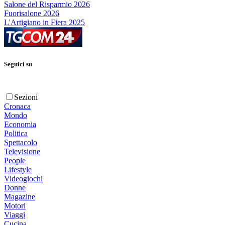
Salone del Risparmio 2026
Fuorisalone 2026
L'Artigiano in Fiera 2025
Seguici su
Sezioni
Cronaca
Mondo
Economia
Politica
Spettacolo
Televisione
People
Lifestyle
Videogiochi
Donne
Magazine
Motori
Viaggi
Cucina