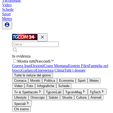
TgcomMag
Video
Schede
Sport
Meteo
In evidenza
Mostra tutti
Nascondi
Guerra Iran
Elezioni
Crans Montana
Epstein Files
Famiglia nel
bosco
Garlasco
Emergenza Clima
Tutti i dossier
Tutte le notizie del giorno
Cronaca
Mondo
Politica
Economia
Sport
Meteo
Video
Foto
Infografiche
Schede
Tv & Spettacolo
TgcomLab
TgcomMag
TgTech
Lifestyle
Oroscopo
Salute
Skuola
Cultura
Animali
Speciali
Chi siamo