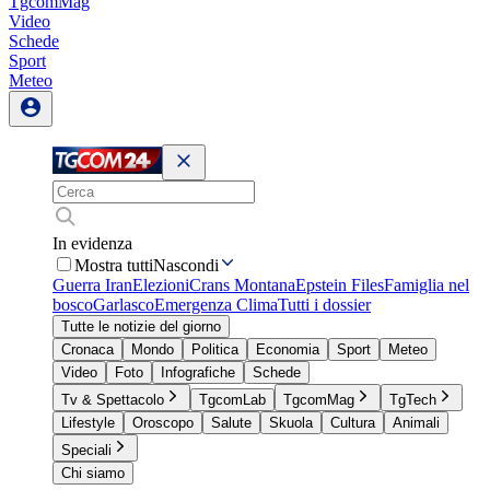
TgcomMag
Video
Schede
Sport
Meteo
In evidenza
Mostra tutti
Nascondi
Guerra Iran
Elezioni
Crans Montana
Epstein Files
Famiglia nel
bosco
Garlasco
Emergenza Clima
Tutti i dossier
Tutte le notizie del giorno
Cronaca
Mondo
Politica
Economia
Sport
Meteo
Video
Foto
Infografiche
Schede
Tv & Spettacolo
TgcomLab
TgcomMag
TgTech
Lifestyle
Oroscopo
Salute
Skuola
Cultura
Animali
Speciali
Chi siamo