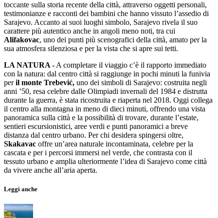
toccante sulla storia recente della città, attraverso oggetti personali,
testimonianze e racconti dei bambini che hanno vissuto l’assedio di
Sarajevo. Accanto ai suoi luoghi simbolo, Sarajevo rivela il suo
carattere più autentico anche in angoli meno noti, tra cui
Alifakovac
, uno dei punti più scenografici della città, amato per la
sua atmosfera silenziosa e per la vista che si apre sui tetti.
LA NATURA -
A completare il viaggio c’è il rapporto immediato
con la natura: dal centro città si raggiunge in pochi minuti la funivia
per
il monte Trebević,
uno dei simboli di Sarajevo: costruita negli
anni ’50, resa celebre dalle Olimpiadi invernali del 1984 e distrutta
durante la guerra, è stata ricostruita e riaperta nel 2018. Oggi collega
il centro alla montagna in meno di dieci minuti, offrendo una vista
panoramica sulla città e la possibilità di trovare, durante l’estate,
sentieri escursionistici, aree verdi e punti panoramici a breve
distanza dal centro urbano. Per chi desidera spingersi oltre,
Skakavac
offre un’area naturale incontaminata, celebre per la
cascata e per i percorsi immersi nel verde, che contrasta con il
tessuto urbano e amplia ulteriormente l’idea di Sarajevo come città
da vivere anche all’aria aperta.
Leggi anche