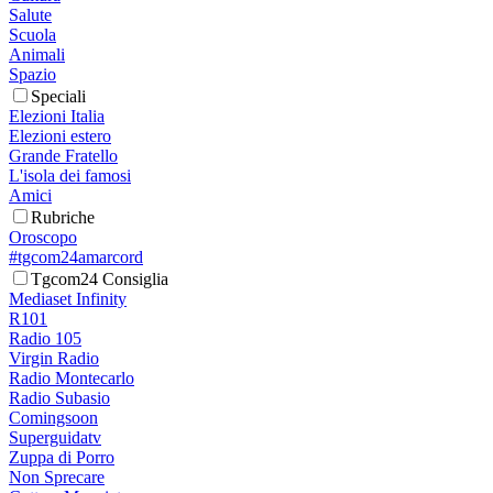
Salute
Scuola
Animali
Spazio
Speciali
Elezioni Italia
Elezioni estero
Grande Fratello
L'isola dei famosi
Amici
Rubriche
Oroscopo
#tgcom24amarcord
Tgcom24 Consiglia
Mediaset Infinity
R101
Radio 105
Virgin Radio
Radio Montecarlo
Radio Subasio
Comingsoon
Superguidatv
Zuppa di Porro
Non Sprecare