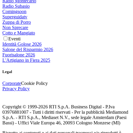
Radio Montecarlo
Radio Subasio
Comingsoon
Superguidatv
Zuppa di Porro
Non Sprecare
Cotto e Mangiato
Eventi
Identità Golose 2026
Salone del Risparmio 2026
Fuorisalone 2026
L'Artigiano in Fiera 2025
Legal
Corporate
Cookie Policy
Privacy Policy
Copyright © 1999-
2026
RTI S.p.A. Business Digital - P.Iva
03976881007 - Tutti i diritti riservati - Per la pubblicità Mediamond
S.p.A. - RTI S.p.A., Mediaset N.V., sede legale Amsterdam (Paesi
Bassi) - Uffici Viale Europa 46, 20093 Cologno Monzese (MI)
Rispetto ai contenuti e ai dati personali trasmessi e/o riprodotti è