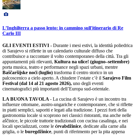
L’Inghilterra a passo lento: in cammino sull'itinerario di Re
Carlo III
GLI EVENTI ESTIVI -
Durante i mesi estivi, la identità poliedrica
di Sarajevo si riflette in un calendario culturale diffuso che
contribuisce a raccontare il volto contemporaneo della città. Tra gli
appuntamenti più rilevanti,
Kultura na ulice! (giugno–settembre)
porta musica, teatro e performance negli spazi urbani, mentre
Baščaršijske noći (luglio)
trasforma il centro storico in un
palcoscenico a cielo aperto. A chiudere l’estate c’è il
Sarajevo Film
Festival (dal 14 al 21 agosto 2026),
uno degli eventi
cinematografici più importanti dell’Europa sud-orientale.
LA BUONA TAVOLA
- La cucina di Sarajevo è un incontro tra
influenze ottomane, austro-ungariche e contemporanee, che si riflette
in piatti semplici, saporiti e legati alla tradizione. I pezzi forti della
gastronomia locale si scoprono nei classici ristoranti, ma anche nelle
aščinice, le piccole trattorie tradizionali con cucina casalinga, e nei
locali specializzati, come le
ćevabdžinice
, dedicate alla carne alla
griglia, o le
buregdžinice
, punti di riferimento per la pita appena