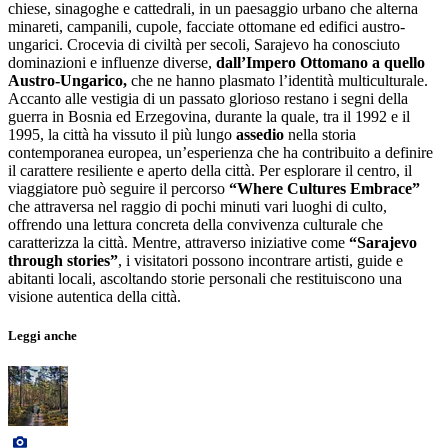
chiese, sinagoghe e cattedrali, in un paesaggio urbano che alterna
minareti, campanili, cupole, facciate ottomane ed edifici austro-
ungarici. Crocevia di civiltà per secoli, Sarajevo ha conosciuto
dominazioni e influenze diverse,
dall’Impero Ottomano a quello
Austro-Ungarico,
che ne hanno plasmato l’identità multiculturale.
Accanto alle vestigia di un passato glorioso restano i segni della
guerra in Bosnia ed Erzegovina, durante la quale, tra il 1992 e il
1995, la città ha vissuto il più lungo
assedio
nella storia
contemporanea europea, un’esperienza che ha contribuito a definire
il carattere resiliente e aperto della città. Per esplorare il centro, il
viaggiatore può seguire il percorso
“Where Cultures Embrace”
che attraversa nel raggio di pochi minuti vari luoghi di culto,
offrendo una lettura concreta della convivenza culturale che
caratterizza la città. Mentre, attraverso iniziative come
“Sarajevo
through stories”
, i visitatori possono incontrare artisti, guide e
abitanti locali, ascoltando storie personali che restituiscono una
visione autentica della città.
Leggi anche