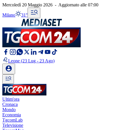
Mercoledì 20 Maggio 2026
-
Aggiornato alle
07:00
Milano
31°
Leone
(23 Lug - 23 Ago)
Ultim'ora
Cronaca
Mondo
Economia
TgcomLab
Televisione