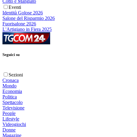
Cotto e Mangiato
Eventi
Identità Golose 2026
Salone del Risparmio 2026
Fuorisalone 2026
L'Artigiano in Fiera 2025
Seguici su
Sezioni
Cronaca
Mondo
Economia
Politica
Spettacolo
Televisione
People
Lifestyle
Videogiochi
Donne
Magazine