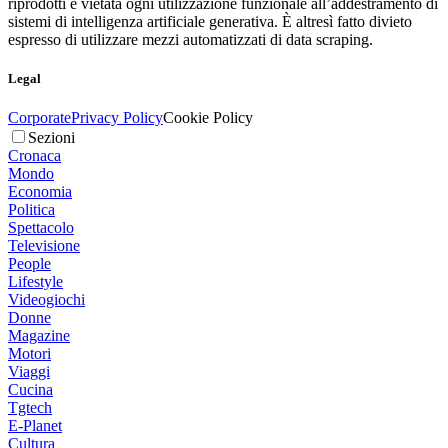
riprodotti è vietata ogni utilizzazione funzionale all’addestramento di
sistemi di intelligenza artificiale generativa. È altresì fatto divieto
espresso di utilizzare mezzi automatizzati di data scraping.
Legal
Corporate
Privacy Policy
Cookie Policy
Sezioni
Cronaca
Mondo
Economia
Politica
Spettacolo
Televisione
People
Lifestyle
Videogiochi
Donne
Magazine
Motori
Viaggi
Cucina
Tgtech
E-Planet
Cultura