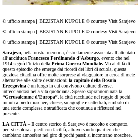
© ufficio stampa
|
BEZISTAN KUPOLE © courtesy Visit Sarajevo
© ufficio stampa
|
BEZISTAN KUPOLE © courtesy Visit Sarajevo
© ufficio stampa
|
BEZISTAN KUPOLE © courtesy Visit Sarajevo
Sarajevo
, nella nostra memoria, è strettamente associata all’attentato
all’
arciduca Francesco Ferdinando d’Asburgo,
evento che nel
1914 segnò l’inizio della
Prima Guerra Mondiale.
Ma al di là di
questo episodio che emerge dai ricordi dei libri di scuola, questa
graziosa cittadina offre molte sorprese al viaggiatore in cerca di mete
alternative alle solite destinazioni:
la capitale della Bosnia
Erzegovina
è un luogo in cui convivono culture diverse,
intrecciandosi nella vita quotidiana. Spesso soprannominata la
“Gerusalemme d’Europa”,
la città racchiude nel raggio di pochi
minuti a piedi moschee, chiese, sinagoghe e cattedrali, simbolo di
una storia complessa e stratificata che continua a riflettersi nel
presente.
LA CITTÀ
– Il centro storico di Sarajevo è raccolto e compatto,
per si esplora a piedi con facilità, attraversando quartieri che
cambiano atmosfera nel giro di pochi passi: si incontrano moschee,