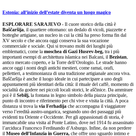
Estonia: all’inizio dell’estate diventa un luogo magico
ESPLORARE SARAJEVO
- Il cuore storico della città è
Baščaršija
, il quartiere ottomano: un dedalo di vicoli, piazzette e
botteghe artigiane, un nucleo in cui la città ha preso forma fin dal
XV secolo e che ancora oggi conserva la sua vocazione
commerciale e sociale. Qui si trovano molti dei luoghi più
emblematici, come la
moschea di Gazi Husrev-beg,
tra i più
importanti esempi di architettura islamica nei Balcani, il
Bezistan
,
antico mercato coperto, e la Torre dell’Orologio. Le strade hanno
ancor oggi i nomi degli antichi mestieri, come ramai, orafi,
pellettieri, a testimonianza di una tradizione artigianale ancora viva.
Baščaršija è anche il luogo ideale in cui partecipare a uno degli
appuntamenti più identitari della città: il rituale del caffè, momento di
socialità da godere nei piccoli locali storici, le aščinice. Da ammirare
poi è il
Sebilj,
la fontana in legno simbolo della piazza principale,
punto di incontro e riferimento per chi vive e visita la città. A poca
distanza si trova la
via Ferhadija
che accompagna il viaggiatore
verso l’eredità austro-ungarica, segnando uno dei passaggi più
evidenti tra Oriente e Occidente. Per gli appassionati di storia, è
immancabile una visita al Ponte Latino, dove nel 1914 fu assassinato
l’arciduca Francesco Ferdinando d’Asburgo. Infine, da non perdere
il
Museo dell’Infanzia in Guerra,
che offre uno sguardo intimo e