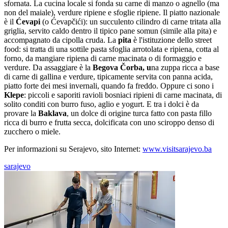
sfornata. La cucina locale si fonda su carne di manzo o agnello (ma
non del maiale), verdure ripiene e sfoglie ripiene. Il piatto nazionale
è il
Ćevapi
(o Ćevapčići): un succulento cilindro di carne tritata alla
griglia, servito caldo dentro il tipico pane somun (simile alla pita) e
accompagnato da cipolla cruda. La
pita
è l'istituzione dello street
food: si tratta di una sottile pasta sfoglia arrotolata e ripiena, cotta al
forno, da mangiare ripiena di carne macinata o di formaggio e
verdure. Da assaggiare è la
Begova Čorba, u
na zuppa ricca a base
di carne di gallina e verdure, tipicamente servita con panna acida,
piatto forte dei mesi invernali, quando fa freddo. Oppure ci sono i
Klepe
: piccoli e saporiti ravioli bosniaci ripieni di carne macinata, di
solito conditi con burro fuso, aglio e yogurt. E tra i dolci è da
provare la
Baklava
, un dolce di origine turca fatto con pasta fillo
ricca di burro e frutta secca, dolcificata con uno sciroppo denso di
zucchero o miele.
Per informazioni su Serajevo, sito Internet:
www.visitsarajevo.ba
sarajevo