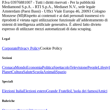
P.Iva 03976881007 - Tutti i diritti riservati - Per la pubblicità
Mediamond S.p.A. - RTI S.p.A., Mediaset N.V., sede legale
Amsterdam (Paesi Bassi) - Uffici Viale Europa 46, 20093 Cologno
Monzese (MI)
Rispetto ai contenuti e ai dati personali trasmessi e/o
riprodotti è vietata ogni utilizzazione funzionale all’addestramento di
sistemi di intelligenza artificiale generativa. È altresì fatto divieto
espresso di utilizzare mezzi automatizzati di data scraping.
Legal
Corporate
Privacy Policy
Cookie Policy
Sezioni
Cronaca
Mondo
Economia
Politica
Spettacolo
Televisione
People
Lifestyl
Planet
Cultura
Salute
Scuola
Animali
Spazio
Speciali
Elezioni Italia
Elezioni estero
Grande Fratello
L'isola dei famosi
Amici
Rubriche