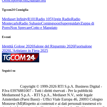
Oroscopo
#tgcom24amarcord
Tgcom24 Consiglia
Mediaset Infinity
R101
Radio 105
Virgin Radio
Radio
Montecarlo
Radio Subasio
Comingsoon
Superguidatv
Zuppa di
Porro
Non Sprecare
Cotto e Mangiato
Eventi
Identità Golose 2026
Salone del Risparmio 2026
Fuorisalone
2026
L'Artigiano in Fiera 2025
Seguici su
Copyright © 1999-
2026
RTI S.p.A. Business Digital -
P.Iva 03976881007 - Tutti i diritti riservati - Per la pubblicità
Mediamond S.p.A. - RTI S.p.A., Mediaset N.V., sede legale
Amsterdam (Paesi Bassi) - Uffici Viale Europa 46, 20093 Cologno
Monzese (MI)
Rispetto ai contenuti e ai dati personali trasmessi e/o