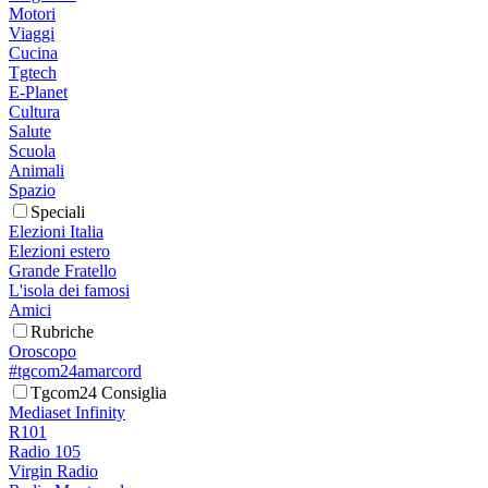
Motori
Viaggi
Cucina
Tgtech
E-Planet
Cultura
Salute
Scuola
Animali
Spazio
Speciali
Elezioni Italia
Elezioni estero
Grande Fratello
L'isola dei famosi
Amici
Rubriche
Oroscopo
#tgcom24amarcord
Tgcom24 Consiglia
Mediaset Infinity
R101
Radio 105
Virgin Radio