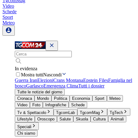
TgcomMag
Video
Schede
Sport
Meteo
In evidenza
Mostra tutti
Nascondi
Guerra Iran
Elezioni
Crans Montana
Epstein Files
Famiglia nel
bosco
Garlasco
Emergenza Clima
Tutti i dossier
Tutte le notizie del giorno
Cronaca
Mondo
Politica
Economia
Sport
Meteo
Video
Foto
Infografiche
Schede
Tv & Spettacolo
TgcomLab
TgcomMag
TgTech
Lifestyle
Oroscopo
Salute
Skuola
Cultura
Animali
Speciali
Chi siamo