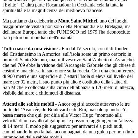
l'Egitto". D'altra parte Rocamadour in Occitania cela la tutta la
spiritualità e la magnificenza del medioevo francese.
Ma partiamo da celeberrimo
Mont Saint Michel
, uno dei luoghi
maggiormente visitati non solo della Normandia e la Bretagna, ma
dell'intera Europa tanto che l'UNESCO nel 1979 l'ha riconosciuto
tra i patrimoni mondiali dell'umanità.
Tutto nasce da una visione -
Fin dal IV secolo, con il diffondersi
del Cristianesimo in Armorica, sull’isola sorse un primo oratorio in
onore di Santo Stefano, ma fu il vescovo Sant’Auberto di Avranches
che nel 709 ebbe la visione dell’Arcangelo Gabriele che gli chiese di
costruire una chiesa in suo onore sulla roccia. Con una circonferenza
di 960 metri e una superficie di 7 ettari l’isola si eleva sul livello del
mare per 92 metri, il suo punto più alto è costituito dalla statua di
San Michele collocata sulla cima dell’abbazia a 170 metri di altezza,
visibile dal mare a chilometri di distanza.
Attenti alle sabbie mobili -
Ancor oggi si accede attraverso le tre
porte dell’Avancée, du Boulevard e du Roi, ma solo quando c’è
bassa marea che qui, per dirla alla Victor Hugo “montano alla
velocità di un cavallo al galoppo” e possono raggiungere un’altezza
di 14 metri. Il modo più suggestivo per arrivarci è a piedi nudi,
camminando lungo la baia accompagnati da una guida per non finire
intrappolati dalle sabbie mobili.