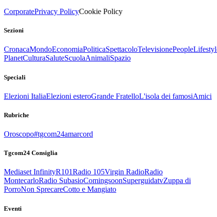
Corporate
Privacy Policy
Cookie Policy
Sezioni
Cronaca
Mondo
Economia
Politica
Spettacolo
Televisione
People
Lifestyl
Planet
Cultura
Salute
Scuola
Animali
Spazio
Speciali
Elezioni Italia
Elezioni estero
Grande Fratello
L'isola dei famosi
Amici
Rubriche
Oroscopo
#tgcom24amarcord
Tgcom24 Consiglia
Mediaset Infinity
R101
Radio 105
Virgin Radio
Radio
Montecarlo
Radio Subasio
Comingsoon
Superguidatv
Zuppa di
Porro
Non Sprecare
Cotto e Mangiato
Eventi