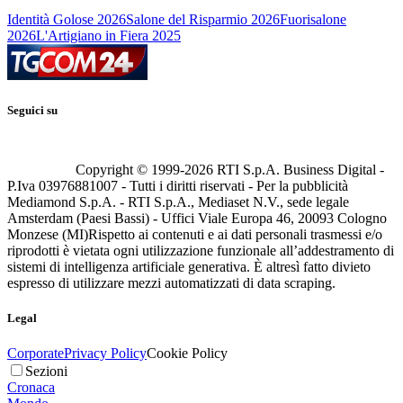
Identità Golose 2026
Salone del Risparmio 2026
Fuorisalone
2026
L'Artigiano in Fiera 2025
Seguici su
Copyright © 1999-
2026
RTI S.p.A. Business Digital -
P.Iva 03976881007 - Tutti i diritti riservati - Per la pubblicità
Mediamond S.p.A. - RTI S.p.A., Mediaset N.V., sede legale
Amsterdam (Paesi Bassi) - Uffici Viale Europa 46, 20093 Cologno
Monzese (MI)
Rispetto ai contenuti e ai dati personali trasmessi e/o
riprodotti è vietata ogni utilizzazione funzionale all’addestramento di
sistemi di intelligenza artificiale generativa. È altresì fatto divieto
espresso di utilizzare mezzi automatizzati di data scraping.
Legal
Corporate
Privacy Policy
Cookie Policy
Sezioni
Cronaca