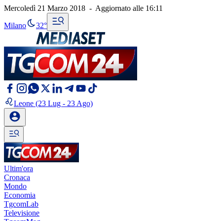
Mercoledì 21 Marzo 2018
-
Aggiornato alle
16:11
Milano
32°
Leone
(23 Lug - 23 Ago)
Ultim'ora
Cronaca
Mondo
Economia
TgcomLab
Televisione