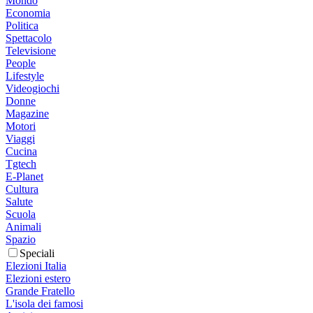
Mondo
Economia
Politica
Spettacolo
Televisione
People
Lifestyle
Videogiochi
Donne
Magazine
Motori
Viaggi
Cucina
Tgtech
E-Planet
Cultura
Salute
Scuola
Animali
Spazio
Speciali
Elezioni Italia
Elezioni estero
Grande Fratello
L'isola dei famosi