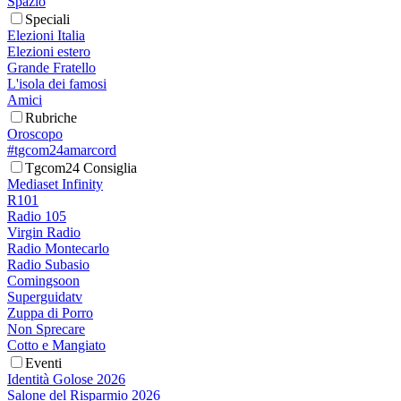
Spazio
Speciali
Elezioni Italia
Elezioni estero
Grande Fratello
L'isola dei famosi
Amici
Rubriche
Oroscopo
#tgcom24amarcord
Tgcom24 Consiglia
Mediaset Infinity
R101
Radio 105
Virgin Radio
Radio Montecarlo
Radio Subasio
Comingsoon
Superguidatv
Zuppa di Porro
Non Sprecare
Cotto e Mangiato
Eventi
Identità Golose 2026
Salone del Risparmio 2026