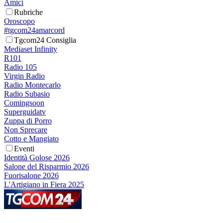
Amici
Rubriche
Oroscopo
#tgcom24amarcord
Tgcom24 Consiglia
Mediaset Infinity
R101
Radio 105
Virgin Radio
Radio Montecarlo
Radio Subasio
Comingsoon
Superguidatv
Zuppa di Porro
Non Sprecare
Cotto e Mangiato
Eventi
Identità Golose 2026
Salone del Risparmio 2026
Fuorisalone 2026
L'Artigiano in Fiera 2025