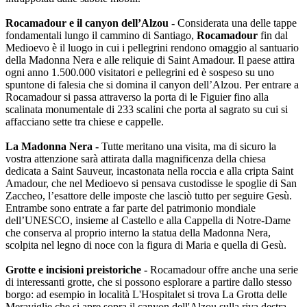
Rocamadour e il canyon dell’Alzou -
Considerata una delle tappe
fondamentali lungo il cammino di Santiago,
Rocamadour
fin dal
Medioevo è il luogo in cui i pellegrini rendono omaggio al santuario
della Madonna Nera e alle reliquie di Saint Amadour. Il paese attira
ogni anno 1.500.000 visitatori e pellegrini ed è sospeso su uno
spuntone di falesia che si domina il canyon dell’Alzou. Per entrare a
Rocamadour si passa attraverso la porta di le Figuier fino alla
scalinata monumentale di 233 scalini che porta al sagrato su cui si
affacciano sette tra chiese e cappelle.
La Madonna Nera -
Tutte meritano una visita, ma di sicuro la
vostra attenzione sarà attirata dalla magnificenza della chiesa
dedicata a Saint Sauveur, incastonata nella roccia e alla cripta Saint
Amadour, che nel Medioevo si pensava custodisse le spoglie di San
Zaccheo, l’esattore delle imposte che lasciò tutto per seguire Gesù.
Entrambe sono entrate a far parte del patrimonio mondiale
dell’UNESCO, insieme al Castello e alla Cappella di Notre-Dame
che conserva al proprio interno la statua della Madonna Nera,
scolpita nel legno di noce con la figura di Maria e quella di Gesù.
Grotte e incisioni preistoriche -
Rocamadour offre anche una serie
di interessanti grotte, che si possono esplorare a partire dallo stesso
borgo: ad esempio in località L'Hospitalet si trova La Grotta delle
Meraviglie che si apre sopra il canyon dell'Alzou sulla riva destra