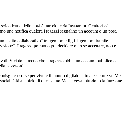
o solo alcune delle novità introdotte da Instagram. Genitori ed
anno una notifica qualora i ragazzi segnalino un account o un post.
 "patto collaborativo" tra genitori e figli. I genitori, tramite
ervisione". I ragazzi potranno poi decidere o no se accettare, non è
privati. Vietato, a meno che il ragazzo abbia un account pubblico o
ella password.
onisgli e risorse per vivere il mondo digitale in totale sicurezza. Meta
 social. Già all'inizio di quest'anno Meta aveva introdotto la funzione