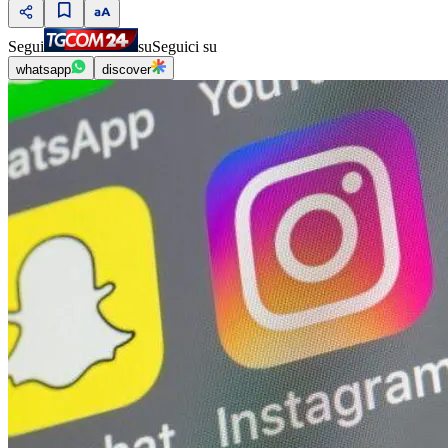
Segui
su
Seguici su
whatsapp
discover