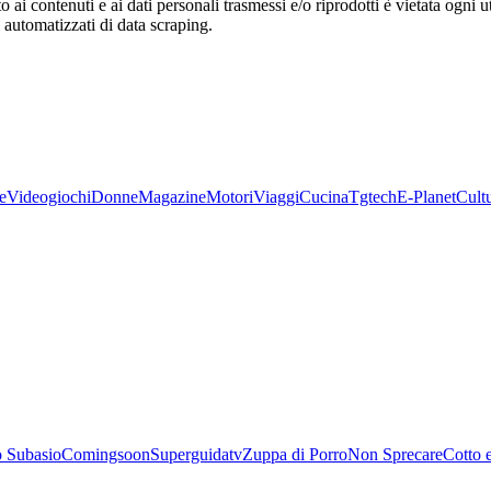
o ai contenuti e ai dati personali trasmessi e/o riprodotti è vietata ogni 
zi automatizzati di data scraping.
e
Videogiochi
Donne
Magazine
Motori
Viaggi
Cucina
Tgtech
E-Planet
Cult
 Subasio
Comingsoon
Superguidatv
Zuppa di Porro
Non Sprecare
Cotto 