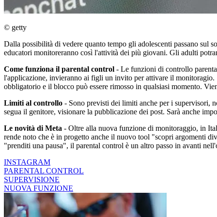
© getty
Dalla possibilità di vedere quanto tempo gli adolescenti passano sul soc
educatori monitoreranno così l'attività dei più giovani. Gli adulti pot
Come funziona il parental control
- Le funzioni di controllo parental
l'applicazione, invieranno ai figli un invito per attivare il monitoragi
obbligatorio e il blocco può essere rimosso in qualsiasi momento. Vie
Limiti al controllo
- Sono previsti dei limiti anche per i supervisori, 
segua il genitore, visionare la pubblicazione dei post. Sarà anche imp
Le novità di Meta
- Oltre alla nuova funzione di monitoraggio, in Ital
rende noto che è in progetto anche il nuovo tool "scopri argomenti diver
"prenditi una pausa", il parental control è un altro passo in avanti nell
INSTAGRAM
PARENTAL CONTROL
SUPERVISIONE
NUOVA FUNZIONE