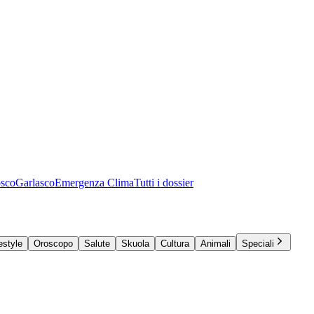
osco
Garlasco
Emergenza Clima
Tutti i dossier
estyle
Oroscopo
Salute
Skuola
Cultura
Animali
Speciali