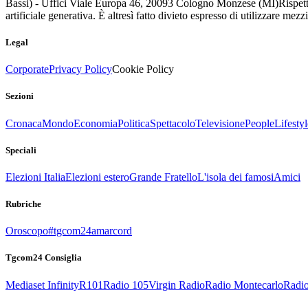
Bassi) - Uffici Viale Europa 46, 20093 Cologno Monzese (MI)
Rispett
artificiale generativa. È altresì fatto divieto espresso di utilizzare mez
Legal
Corporate
Privacy Policy
Cookie Policy
Sezioni
Cronaca
Mondo
Economia
Politica
Spettacolo
Televisione
People
Lifestyl
Speciali
Elezioni Italia
Elezioni estero
Grande Fratello
L'isola dei famosi
Amici
Rubriche
Oroscopo
#tgcom24amarcord
Tgcom24 Consiglia
Mediaset Infinity
R101
Radio 105
Virgin Radio
Radio Montecarlo
Radio