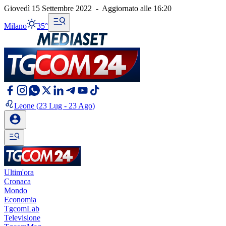
Giovedì 15 Settembre 2022
-
Aggiornato alle
16:20
Milano
35°
Leone
(23 Lug - 23 Ago)
Ultim'ora
Cronaca
Mondo
Economia
TgcomLab
Televisione