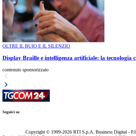
OLTRE IL BUIO E IL SILENZIO
Display Braille e intelligenza artificiale: la tecnologi
contenuto sponsorizzato
Seguici su
Copyright © 1999-
2026
RTI S.p.A. Business Digital - P.I