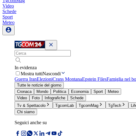
TgcomMag
Video
Schede
Sport
Meteo
In evidenza
Mostra tutti
Nascondi
Guerra Iran
Elezioni
Crans Montana
Epstein Files
Famiglia nel b
Tutte le notizie del giorno
Cronaca
Mondo
Politica
Economia
Sport
Meteo
Video
Foto
Infografiche
Schede
Tv & Spettacolo
TgcomLab
TgcomMag
TgTech
Lif
Chi siamo
Seguici anche su