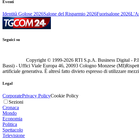
Eventi
Identità Golose 2026
Salone del Risparmio 2026
Fuorisalone 2026
L'Ar
Seguici su
Copyright © 1999-
2026
RTI S.p.A. Business Digital - P.I
Bassi) - Uffici Viale Europa 46, 20093 Cologno Monzese (MI)
Rispett
artificiale generativa. È altresì fatto divieto espresso di utilizzare mez
Legal
Corporate
Privacy Policy
Cookie Policy
Sezioni
Cronaca
Mondo
Economia
Politica
Spettacolo
Televisione