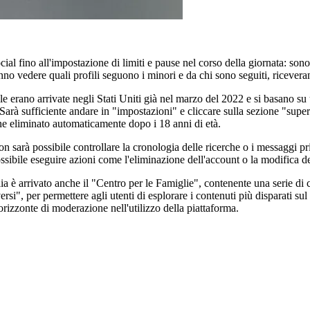
ial fino all'impostazione di limiti e pause nel corso della giornata: son
ranno vedere quali profili seguono i minori e da chi sono seguiti, ricever
e erano arrivate negli Stati Uniti già nel marzo del 2022 e si basano su un
o. Sarà sufficiente andare in "impostazioni" e cliccare sulla sezione "sup
ne eliminato automaticamente dopo i 18 anni di età.
non sarà possibile controllare la cronologia delle ricerche o i messaggi 
ossibile eseguire azioni come l'eliminazione dell'account o la modifica d
ia è arrivato anche il "Centro per le Famiglie", contenente una serie di c
si", per permettere agli utenti di esplorare i contenuti più disparati sul
'orizzonte di moderazione nell'utilizzo della piattaforma.