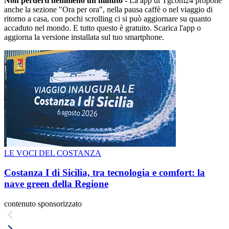
Non perderti nemmeno un minuto -
La app di Tgcom24 propone
anche la sezione "Ora per ora", nella pausa caffè o nel viaggio di
ritorno a casa, con pochi scrolling ci si può aggiornare su quanto
accaduto nel mondo. E tutto questo è gratuito. Scarica l'app o
aggiorna la versione installata sul tuo smartphone.
LE VOCI DEL COSTANZA
Costanza I di Sicilia, tra tecnologia e comfort: la
nave green della Regione
contenuto sponsorizzato