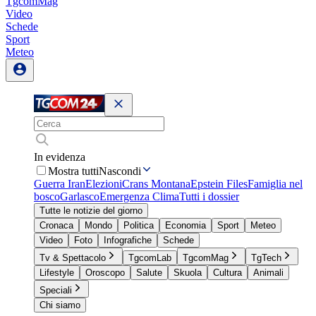
TgcomMag
Video
Schede
Sport
Meteo
In evidenza
Mostra tutti
Nascondi
Guerra Iran
Elezioni
Crans Montana
Epstein Files
Famiglia nel
bosco
Garlasco
Emergenza Clima
Tutti i dossier
Tutte le notizie del giorno
Cronaca
Mondo
Politica
Economia
Sport
Meteo
Video
Foto
Infografiche
Schede
Tv & Spettacolo
TgcomLab
TgcomMag
TgTech
Lifestyle
Oroscopo
Salute
Skuola
Cultura
Animali
Speciali
Chi siamo