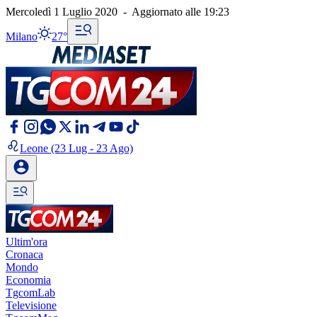
Mercoledì 1 Luglio 2020
-
Aggiornato alle
19:23
Milano
27°
Leone
(23 Lug - 23 Ago)
Ultim'ora
Cronaca
Mondo
Economia
TgcomLab
Televisione