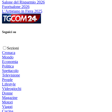
Salone del Risparmio 2026
Fuorisalone 2026
L'Artigiano in Fiera 2025
Seguici su
Sezioni
Cronaca
Mondo
Economia
Politica
Spettacolo
Televisione
People
Lifestyle
Videogiochi
Donne
Magazine
Motori
Viaggi
Cucina