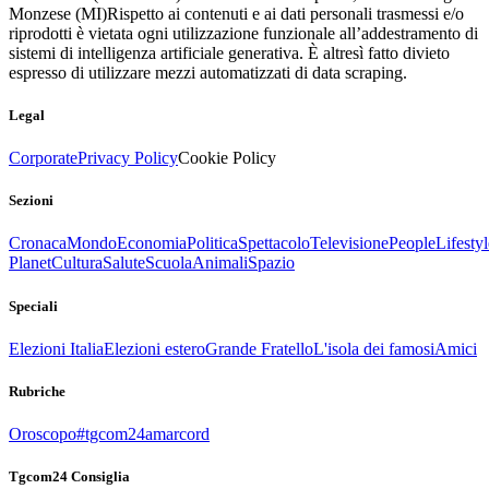
Monzese (MI)
Rispetto ai contenuti e ai dati personali trasmessi e/o
riprodotti è vietata ogni utilizzazione funzionale all’addestramento di
sistemi di intelligenza artificiale generativa. È altresì fatto divieto
espresso di utilizzare mezzi automatizzati di data scraping.
Legal
Corporate
Privacy Policy
Cookie Policy
Sezioni
Cronaca
Mondo
Economia
Politica
Spettacolo
Televisione
People
Lifestyl
Planet
Cultura
Salute
Scuola
Animali
Spazio
Speciali
Elezioni Italia
Elezioni estero
Grande Fratello
L'isola dei famosi
Amici
Rubriche
Oroscopo
#tgcom24amarcord
Tgcom24 Consiglia