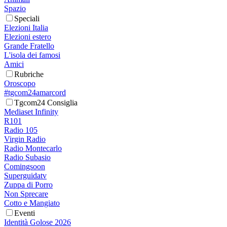
Spazio
Speciali
Elezioni Italia
Elezioni estero
Grande Fratello
L'isola dei famosi
Amici
Rubriche
Oroscopo
#tgcom24amarcord
Tgcom24 Consiglia
Mediaset Infinity
R101
Radio 105
Virgin Radio
Radio Montecarlo
Radio Subasio
Comingsoon
Superguidatv
Zuppa di Porro
Non Sprecare
Cotto e Mangiato
Eventi
Identità Golose 2026