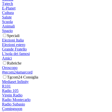
Tgtech
E-Planet
Cultura
Salute
Scuola
Animali
Spazio
Speciali
Elezioni Italia
Elezioni estero
Grande Fratello
L'isola dei famosi
Amici
Rubriche
Oroscopo
#tgcom24amarcord
Tgcom24 Consiglia
Mediaset Infinity
R101
Radio 105
Virgin Radio
Radio Montecarlo
Radio Subasio
Comingsoon