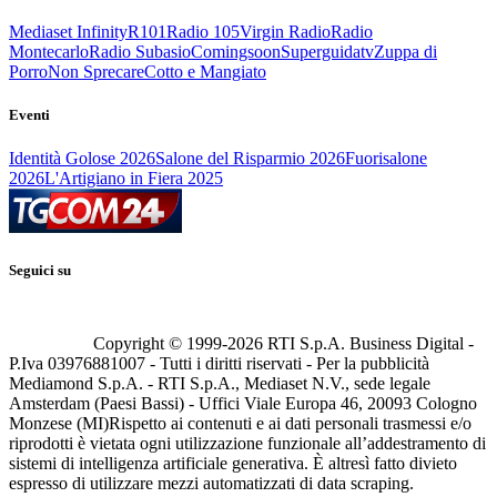
Mediaset Infinity
R101
Radio 105
Virgin Radio
Radio
Montecarlo
Radio Subasio
Comingsoon
Superguidatv
Zuppa di
Porro
Non Sprecare
Cotto e Mangiato
Eventi
Identità Golose 2026
Salone del Risparmio 2026
Fuorisalone
2026
L'Artigiano in Fiera 2025
Seguici su
Copyright © 1999-
2026
RTI S.p.A. Business Digital -
P.Iva 03976881007 - Tutti i diritti riservati - Per la pubblicità
Mediamond S.p.A. - RTI S.p.A., Mediaset N.V., sede legale
Amsterdam (Paesi Bassi) - Uffici Viale Europa 46, 20093 Cologno
Monzese (MI)
Rispetto ai contenuti e ai dati personali trasmessi e/o
riprodotti è vietata ogni utilizzazione funzionale all’addestramento di
sistemi di intelligenza artificiale generativa. È altresì fatto divieto
espresso di utilizzare mezzi automatizzati di data scraping.