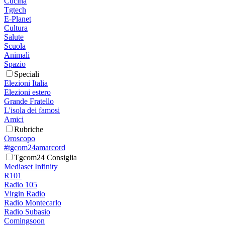
Cucina
Tgtech
E-Planet
Cultura
Salute
Scuola
Animali
Spazio
Speciali
Elezioni Italia
Elezioni estero
Grande Fratello
L'isola dei famosi
Amici
Rubriche
Oroscopo
#tgcom24amarcord
Tgcom24 Consiglia
Mediaset Infinity
R101
Radio 105
Virgin Radio
Radio Montecarlo
Radio Subasio
Comingsoon