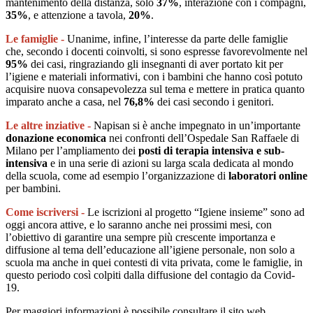
mantenimento della distanza, solo
37%
, interazione con i compagni,
35%
, e attenzione a tavola,
20%
.
Le famiglie -
Unanime, infine, l’interesse da parte delle famiglie
che, secondo i docenti coinvolti, si sono espresse favorevolmente nel
95%
dei casi, ringraziando gli insegnanti di aver portato kit per
l’igiene e materiali informativi, con i bambini che hanno così potuto
acquisire nuova consapevolezza sul tema e mettere in pratica quanto
imparato anche a casa, nel
76,8%
dei casi secondo i genitori.
Le altre inziative -
Napisan si è anche impegnato in un’importante
donazione economica
nei confronti dell’Ospedale San Raffaele di
Milano per l’ampliamento dei
posti di terapia intensiva e sub-
intensiva
e in una serie di azioni su larga scala dedicata al mondo
della scuola, come ad esempio l’organizzazione di
laboratori online
per bambini.
Come iscriversi -
Le iscrizioni al progetto “Igiene insieme” sono ad
oggi ancora attive, e lo saranno anche nei prossimi mesi, con
l’obiettivo di garantire una sempre più crescente importanza e
diffusione al tema dell’educazione all’igiene personale, non solo a
scuola ma anche in quei contesti di vita privata, come le famiglie, in
questo periodo così colpiti dalla diffusione del contagio da Covid-
19.
Per maggiori informazioni è possibile consultare il sito web