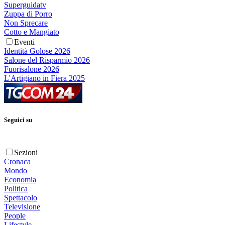
Superguidatv
Zuppa di Porro
Non Sprecare
Cotto e Mangiato
Eventi
Identità Golose 2026
Salone del Risparmio 2026
Fuorisalone 2026
L'Artigiano in Fiera 2025
Seguici su
Sezioni
Cronaca
Mondo
Economia
Politica
Spettacolo
Televisione
People
Lifestyle