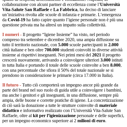
collaborazione con alcuni partner di eccellenza come l’
Università
Vita-Salute San Raffaele
e
La Fabbrica
, ha deciso di lanciare
un’iniziativa rivolta alle scuole di infanzia e primarie. L’emergenza
da
Covid-19
ha fatto capire quanto l’igiene personale non è più una
questione privata ma ha altresì un impatto sulla collettività.
I numeri -
Il progetto “Igiene Insieme” ha visto, nel periodo
compreso tra settembre e dicembre 2020, una ampia diffusione su
tutto il territorio nazionale, con
5.000
scuole partecipanti in
2.000
città italiane e ben oltre
700.000
studenti coinvolti in diverse attività
insieme ai rispettivi insegnanti. Nei primi mesi del
2021
il progetto
crescerà nuovamente, arrivando a coinvolgere ulteriori
3.000
istituti
in tutta Italia e portando il totale delle scuole coinvolte a ben
8.000
,
con una percentuale che sfiora il 50% del totale nazionale se si
prendono in considerazione le primarie (circa 17.000 in Italia).
Il futuro -
Tutto ciò comporterà un impegno ancor più grande da
parte del brand nel suo ruolo di guida utile a coinvolgere i bambini,
ma anche i genitori e gli insegnanti, in una diffusione, sempre più
ampia, delle buone e corrette pratiche di igiene. La concretizzazione
di ciò sarà la donazione a tutte le strutture coinvolte di
materiale
didattico
e informativo realizzato con l’Università Vita-Salute San
Raffaele, oltre al
kit per l’igienizzazione
personale e delle superfici,
per un impegno economico superiore ai 2
milioni di euro
.