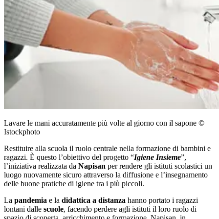
Lavare le mani accuratamente più volte al giorno con il sapone ©
Istockphoto
Restituire alla scuola il ruolo centrale nella formazione di bambini e
ragazzi. È questo l’obiettivo del progetto “
Igiene Insieme
”,
l’iniziativa realizzata da
Napisan
per rendere gli istituti scolastici un
luogo nuovamente sicuro attraverso la diffusione e l’insegnamento
delle buone pratiche di igiene tra i più piccoli.
La
pandemia
e la
didattica a distanza
hanno portato i ragazzi
lontani dalle
scuole
, facendo perdere agli istituti il loro ruolo di
spazio di scoperta, arricchimento e formazione. Napisan, in