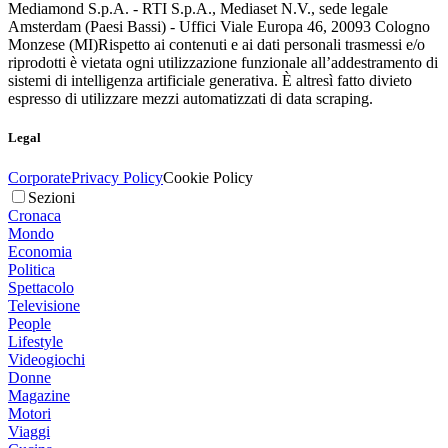
Mediamond S.p.A. - RTI S.p.A., Mediaset N.V., sede legale
Amsterdam (Paesi Bassi) - Uffici Viale Europa 46, 20093 Cologno
Monzese (MI)
Rispetto ai contenuti e ai dati personali trasmessi e/o
riprodotti è vietata ogni utilizzazione funzionale all’addestramento di
sistemi di intelligenza artificiale generativa. È altresì fatto divieto
espresso di utilizzare mezzi automatizzati di data scraping.
Legal
Corporate
Privacy Policy
Cookie Policy
Sezioni
Cronaca
Mondo
Economia
Politica
Spettacolo
Televisione
People
Lifestyle
Videogiochi
Donne
Magazine
Motori
Viaggi