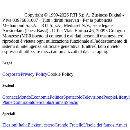
Copyright © 1999-
2026
RTI S.p.A. Business Digital -
P.Iva 03976881007 - Tutti i diritti riservati - Per la pubblicità
Mediamond S.p.A. - RTI S.p.A., Mediaset N.V., sede legale
Amsterdam (Paesi Bassi) - Uffici Viale Europa 46, 20093 Cologno
Monzese (MI)
Rispetto ai contenuti e ai dati personali trasmessi e/o
riprodotti è vietata ogni utilizzazione funzionale all’addestramento di
sistemi di intelligenza artificiale generativa. È altresì fatto divieto
espresso di utilizzare mezzi automatizzati di data scraping.
Legal
Corporate
Privacy Policy
Cookie Policy
Sezioni
Cronaca
Mondo
Economia
Politica
Spettacolo
Televisione
People
Lifestyl
Planet
Cultura
Salute
Scuola
Animali
Spazio
Speciali
Elezioni Italia
Elezioni estero
Grande Fratello
L'isola dei famosi
Amici