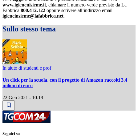
www.igienenisieme.it
, chiamare il numero verde previsto da La
Fabbrica
800.412.122
oppure scrivere all’indirizzo email
igieneinsieme@lafabbrica.net
.
Sullo stesso tema
In aiuto di studenti e prof
Un click per la scuola, con il progetto di Amazon raccolti 3,4
milioni di euro
22 Gen 2021 - 10:19
Seguici su