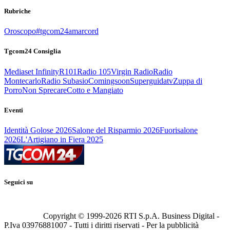
Rubriche
Oroscopo
#tgcom24amarcord
Tgcom24 Consiglia
Mediaset Infinity
R101
Radio 105
Virgin Radio
Radio
Montecarlo
Radio Subasio
Comingsoon
Superguidatv
Zuppa di
Porro
Non Sprecare
Cotto e Mangiato
Eventi
Identità Golose 2026
Salone del Risparmio 2026
Fuorisalone
2026
L'Artigiano in Fiera 2025
Seguici su
Copyright © 1999-
2026
RTI S.p.A. Business Digital -
P.Iva 03976881007 - Tutti i diritti riservati - Per la pubblicità