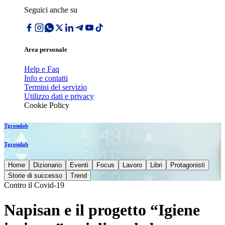
Seguici anche su
Area personale
Help e Faq
Info e contatti
Termini del servizio
Utilizzo dati e privacy
Cookie Policy
Tgcomlab
Tgcomlab
Home
Dizionario
Eventi
Focus
Lavoro
Libri
Protagonisti
Storie di successo
Trend
Contro il Covid-19
Napisan e il progetto “Igiene