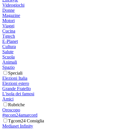
Videogiochi
Donne
Magazine
Motori
Viaggi
Cucina
Tgtech
E-Planet
Cultura
Salute
Scuola
Animali
Spazio
Speciali
Elezioni Italia
Elezioni estero
Grande Fratello
L'isola dei famosi
Amici
Rubriche
Oroscopo
#tgcom24amarcord
Tgcom24 Consiglia
Mediaset Infinity