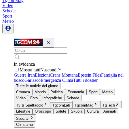
TgcomMag
Video
Schede
Sport
Meteo
In evidenza
Mostra tutti
Nascondi
Guerra Iran
Elezioni
Crans Montana
Epstein Files
Famiglia nel
bosco
Garlasco
Emergenza Clima
Tutti i dossier
Tutte le notizie del giorno
Cronaca
Mondo
Politica
Economia
Sport
Meteo
Video
Foto
Infografiche
Schede
Tv & Spettacolo
TgcomLab
TgcomMag
TgTech
Lifestyle
Oroscopo
Salute
Skuola
Cultura
Animali
Speciali
Chi siamo