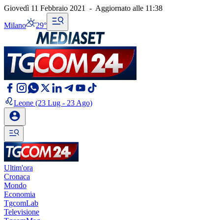
Giovedì 11 Febbraio 2021
-
Aggiornato alle
11:38
Milano
29°
Leone
(23 Lug - 23 Ago)
Ultim'ora
Cronaca
Mondo
Economia
TgcomLab
Televisione