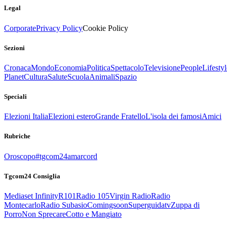
Legal
Corporate
Privacy Policy
Cookie Policy
Sezioni
Cronaca
Mondo
Economia
Politica
Spettacolo
Televisione
People
Lifestyl
Planet
Cultura
Salute
Scuola
Animali
Spazio
Speciali
Elezioni Italia
Elezioni estero
Grande Fratello
L'isola dei famosi
Amici
Rubriche
Oroscopo
#tgcom24amarcord
Tgcom24 Consiglia
Mediaset Infinity
R101
Radio 105
Virgin Radio
Radio
Montecarlo
Radio Subasio
Comingsoon
Superguidatv
Zuppa di
Porro
Non Sprecare
Cotto e Mangiato