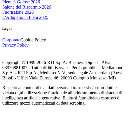
Identità Golose 2026
Salone del Risparmio 2026
Fuorisalone 2026
L'Artigiano in Fiera 2025
Legal
Corporate
Cookie Policy
Privacy Policy
Copyright © 1999-
2026
RTI S.p.A. Business Digital - P.Iva
03976881007 - Tutti i diritti riservati - Per la pubblicità Mediamond
S.p.A. - RTI S.p.A., Mediaset N.V., sede legale Amsterdam (Paesi
Bassi) - Uffici Viale Europa 46, 20093 Cologno Monzese (MI)
Rispetto ai contenuti e ai dati personali trasmessi e/o riprodotti è
vietata ogni utilizzazione funzionale all’addestramento di sistemi di
intelligenza artificiale generativa. È altresì fatto divieto espresso di
utilizzare mezzi automatizzati di data scraping.