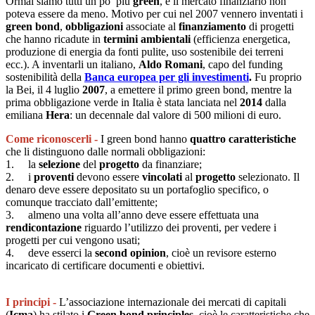
Ormai siamo tutti un po’ più
green
, e il mercato finanziario non
poteva essere da meno. Motivo per cui nel 2007 vennero inventati i
green bond
,
obbligazioni
associate al
finanziamento
di progetti
che hanno ricadute in
termini ambientali
(efficienza energetica,
produzione di energia da fonti pulite, uso sostenibile dei terreni
ecc.). A inventarli un italiano,
Aldo Romani
, capo del funding
sostenibilità della
Banca europea per gli investimenti
.
Fu proprio
la Bei, il 4 luglio
2007
, a emettere il primo green bond, mentre la
prima obbligazione verde in Italia è stata lanciata nel
2014
dalla
emiliana
Hera
: un decennale dal valore di 500 milioni di euro.
Come riconoscerli -
I green bond hanno
quattro caratteristiche
che li distinguono dalle normali obbligazioni:
1. la
selezione
del
progetto
da finanziare;
2. i
proventi
devono essere
vincolati
al
progetto
selezionato. Il
denaro deve essere depositato su un portafoglio specifico, o
comunque tracciato dall’emittente;
3. almeno una volta all’anno deve essere effettuata una
rendicontazione
riguardo l’utilizzo dei proventi, per vedere i
progetti per cui vengono usati;
4. deve esserci la
second opinion
, cioè un revisore esterno
incaricato di certificare documenti e obiettivi.
I principi -
L’associazione internazionale dei mercati di capitali
(
Icma
) ha stilato i
Green bond principles
, cioè le caratteristiche che