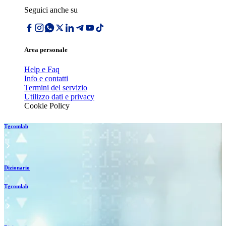
Seguici anche su
Area personale
Help e Faq
Info e contatti
Termini del servizio
Utilizzo dati e privacy
Cookie Policy
Tgcomlab
Dizionario
Tgcomlab