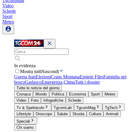
TgcomMag
Video
Schede
Sport
Meteo
In evidenza
Mostra tutti
Nascondi
Guerra Iran
Elezioni
Crans Montana
Epstein Files
Famiglia nel
bosco
Garlasco
Emergenza Clima
Tutti i dossier
Tutte le notizie del giorno
Cronaca
Mondo
Politica
Economia
Sport
Meteo
Video
Foto
Infografiche
Schede
Tv & Spettacolo
TgcomLab
TgcomMag
TgTech
Lifestyle
Oroscopo
Salute
Skuola
Cultura
Animali
Speciali
Chi siamo