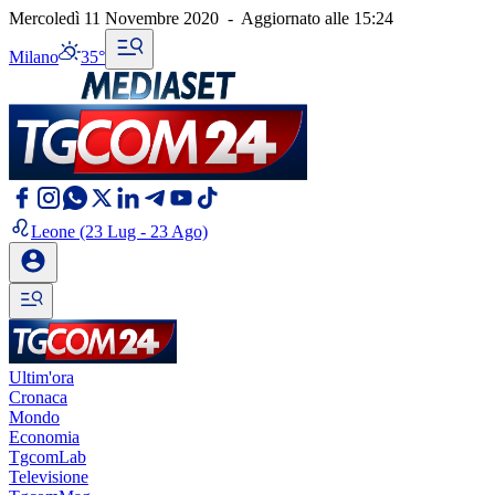
Mercoledì 11 Novembre 2020
-
Aggiornato alle
15:24
Milano
35°
Leone
(23 Lug - 23 Ago)
Ultim'ora
Cronaca
Mondo
Economia
TgcomLab
Televisione