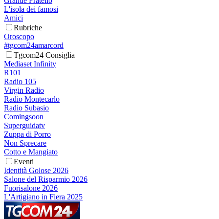
Grande Fratello
L'isola dei famosi
Amici
Rubriche
Oroscopo
#tgcom24amarcord
Tgcom24 Consiglia
Mediaset Infinity
R101
Radio 105
Virgin Radio
Radio Montecarlo
Radio Subasio
Comingsoon
Superguidatv
Zuppa di Porro
Non Sprecare
Cotto e Mangiato
Eventi
Identità Golose 2026
Salone del Risparmio 2026
Fuorisalone 2026
L'Artigiano in Fiera 2025