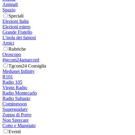
Animali
Spazio
Speciali
Elezioni Italia
Elezioni estero
Grande Fratello
L'isola dei famosi
Amici
Rubriche
Oroscopo
#tgcom24amarcord
Tgcom24 Consiglia
Mediaset Infinity
R101
Radio 105
Virgin Radio
Radio Montecarlo
Radio Subasio
Comingsoon
Superguidatv
Zuppa di Porro
Non Sprecare
Cotto e Mangiato
Eventi