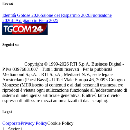
Eventi
Identità Golose 2026
Salone del Risparmio 2026
Fuorisalone
2026
L'Artigiano in Fiera 2025
Seguici su
Copyright © 1999-
2026
RTI S.p.A. Business Digital -
P.Iva 03976881007 - Tutti i diritti riservati - Per la pubblicità
Mediamond S.p.A. - RTI S.p.A., Mediaset N.V., sede legale
Amsterdam (Paesi Bassi) - Uffici Viale Europa 46, 20093 Cologno
Monzese (MI)
Rispetto ai contenuti e ai dati personali trasmessi e/o
riprodotti è vietata ogni utilizzazione funzionale all’addestramento di
sistemi di intelligenza artificiale generativa. È altresì fatto divieto
espresso di utilizzare mezzi automatizzati di data scraping.
Legal
Corporate
Privacy Policy
Cookie Policy
Sezioni