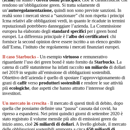
rendono un’obbligazione green. Si tratta solamente di
un’
autoregolamentazione,
quindi non sono previste sanzioni. In
realtà sono i mercati stessi a “sanzionare” chi non rispetta i principi
Icma relativi alle obbligazioni verdi, in quanto le ricadute in termini
reputazionali potrebbero danneggiare l’azienda. La Commissione
europea ha elaborato degli
standard specifici
per i green bond
europei. La differenza principale è l’
albo dei certificatori
: chi
fornisce la second opinion deve essere iscritto a un elenco gestito
dall’Esma, l’istituto che regolamenta i mercati finanziari europei.
Il caso Starbucks -
Un esempio
virtuoso
e remunerativo
riguardante l’uso dei green bond è stato fornito da
Starbucks
. La
catena di caffè statunitense ha infatti raccolto
un miliardo
di dollari
nel 2019 in seguito all’emissione di obbligazioni sostenibili.
Obiettivo dell’azienda è quello di spostare l’approvvigionamento di
grani di
caffè
verso
produttori sostenibili
e rendere le sue attività
più
ecologiche
, due aspetti che hanno attratto l’interesse degli
investitori.
Un mercato in crescita -
Il mercato di questi titoli di debito, dopo
quella che possiamo definire una “pausa” causata dal covid, ha
ripreso a espandersi. Nei primi quindici giorni di settembre 2020 è
stato registrato il volume mensile più alto di emissioni green da
inizio anno, cioè
26 miliardi di dollari
. A livello globale, il mercato
delle obbligazioni sostenibili ammonta a circa
650 miliardi di