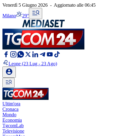
Venerdì 5 Giugno 2026
-
Aggiornato alle
06:45
Milano
29°
Leone
(23 Lug - 23 Ago)
Ultim'ora
Cronaca
Mondo
Economia
TgcomLab
Televisione