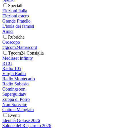
Speciali
Elezioni Italia
Elezioni estero
Grande Fratello
L'isola dei famosi
Amici
Rubriche
Oroscopo
#tgcom24amarcord
Tgcom24 Consiglia
Mediaset Infinity
R101
Radio 105
Virgin Radio
Radio Montecarlo
Radio Subasio
Comingsoon
Superguidatv
Zuppa di Porro
Non Sprecare
Cotto e Mangiato
Eventi
Identità Golose 2026
Salone del Risparmio 2026