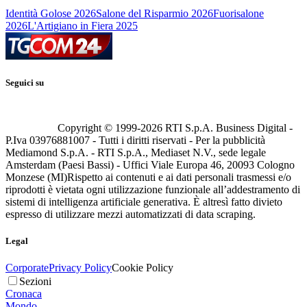
Identità Golose 2026
Salone del Risparmio 2026
Fuorisalone
2026
L'Artigiano in Fiera 2025
Seguici su
Copyright © 1999-
2026
RTI S.p.A. Business Digital -
P.Iva 03976881007 - Tutti i diritti riservati - Per la pubblicità
Mediamond S.p.A. - RTI S.p.A., Mediaset N.V., sede legale
Amsterdam (Paesi Bassi) - Uffici Viale Europa 46, 20093 Cologno
Monzese (MI)
Rispetto ai contenuti e ai dati personali trasmessi e/o
riprodotti è vietata ogni utilizzazione funzionale all’addestramento di
sistemi di intelligenza artificiale generativa. È altresì fatto divieto
espresso di utilizzare mezzi automatizzati di data scraping.
Legal
Corporate
Privacy Policy
Cookie Policy
Sezioni
Cronaca
Mondo