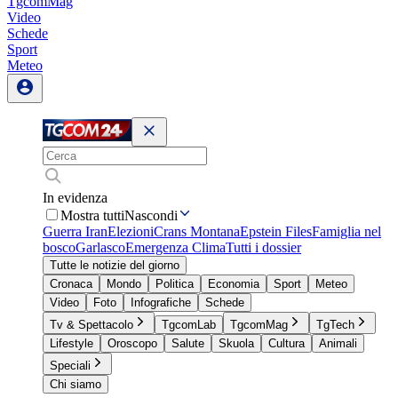
TgcomMag
Video
Schede
Sport
Meteo
In evidenza
Mostra tutti
Nascondi
Guerra Iran
Elezioni
Crans Montana
Epstein Files
Famiglia nel
bosco
Garlasco
Emergenza Clima
Tutti i dossier
Tutte le notizie del giorno
Cronaca
Mondo
Politica
Economia
Sport
Meteo
Video
Foto
Infografiche
Schede
Tv & Spettacolo
TgcomLab
TgcomMag
TgTech
Lifestyle
Oroscopo
Salute
Skuola
Cultura
Animali
Speciali
Chi siamo