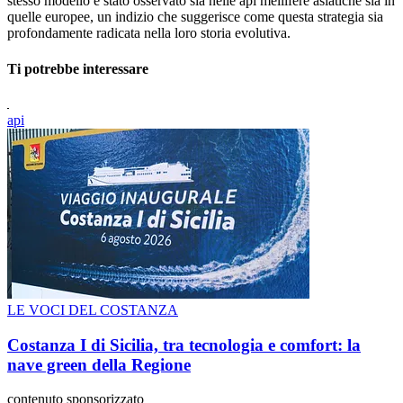
stesso modello è stato osservato sia nelle api mellifere asiatiche sia in
quelle europee, un indizio che suggerisce come questa strategia sia
profondamente radicata nella loro storia evolutiva.
Ti potrebbe interessare
api
LE VOCI DEL COSTANZA
Costanza I di Sicilia, tra tecnologia e comfort: la
nave green della Regione
contenuto sponsorizzato