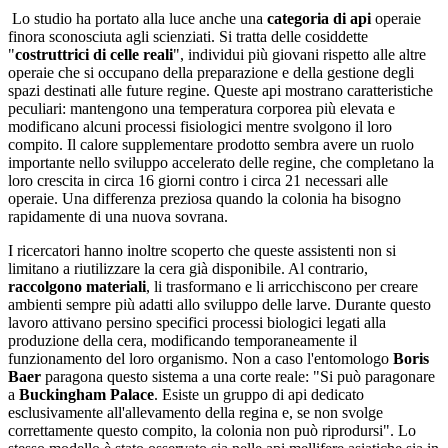
Lo studio ha portato alla luce anche una
categoria di api
operaie
finora sconosciuta agli scienziati. Si tratta delle cosiddette
"
costruttrici di celle reali
", individui più giovani rispetto alle altre
operaie che si occupano della preparazione e della gestione degli
spazi destinati alle future regine. Queste api mostrano caratteristiche
peculiari: mantengono una temperatura corporea più elevata e
modificano alcuni processi fisiologici mentre svolgono il loro
compito. Il calore supplementare prodotto sembra avere un ruolo
importante nello sviluppo accelerato delle regine, che completano la
loro crescita in circa 16 giorni contro i circa 21 necessari alle
operaie. Una differenza preziosa quando la colonia ha bisogno
rapidamente di una nuova sovrana.
I ricercatori hanno inoltre scoperto che queste assistenti non si
limitano a riutilizzare la cera già disponibile. Al contrario,
raccolgono materiali
, li trasformano e li arricchiscono per creare
ambienti sempre più adatti allo sviluppo delle larve. Durante questo
lavoro attivano persino specifici processi biologici legati alla
produzione della cera, modificando temporaneamente il
funzionamento del loro organismo. Non a caso l'entomologo
Boris
Baer
paragona questo sistema a una corte reale: "Si può paragonare
a
Buckingham Palace
. Esiste un gruppo di api dedicato
esclusivamente all'allevamento della regina e, se non svolge
correttamente questo compito, la colonia non può riprodursi". Lo