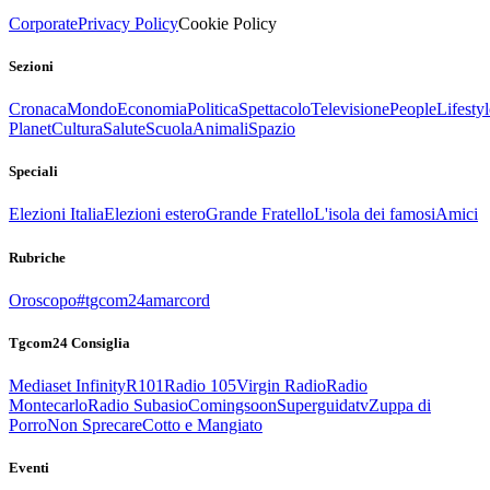
Corporate
Privacy Policy
Cookie Policy
Sezioni
Cronaca
Mondo
Economia
Politica
Spettacolo
Televisione
People
Lifestyl
Planet
Cultura
Salute
Scuola
Animali
Spazio
Speciali
Elezioni Italia
Elezioni estero
Grande Fratello
L'isola dei famosi
Amici
Rubriche
Oroscopo
#tgcom24amarcord
Tgcom24 Consiglia
Mediaset Infinity
R101
Radio 105
Virgin Radio
Radio
Montecarlo
Radio Subasio
Comingsoon
Superguidatv
Zuppa di
Porro
Non Sprecare
Cotto e Mangiato
Eventi