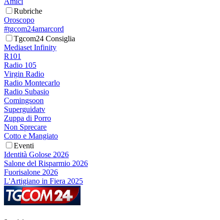
Amici
Rubriche
Oroscopo
#tgcom24amarcord
Tgcom24 Consiglia
Mediaset Infinity
R101
Radio 105
Virgin Radio
Radio Montecarlo
Radio Subasio
Comingsoon
Superguidatv
Zuppa di Porro
Non Sprecare
Cotto e Mangiato
Eventi
Identità Golose 2026
Salone del Risparmio 2026
Fuorisalone 2026
L'Artigiano in Fiera 2025