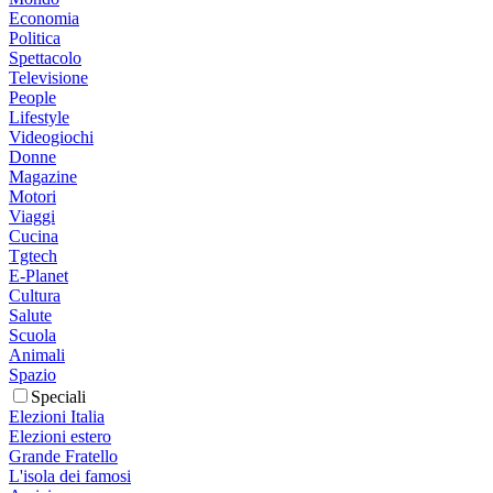
Economia
Politica
Spettacolo
Televisione
People
Lifestyle
Videogiochi
Donne
Magazine
Motori
Viaggi
Cucina
Tgtech
E-Planet
Cultura
Salute
Scuola
Animali
Spazio
Speciali
Elezioni Italia
Elezioni estero
Grande Fratello
L'isola dei famosi