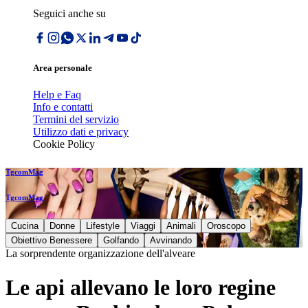
Seguici anche su
Area personale
Help e Faq
Info e contatti
Termini del servizio
Utilizzo dati e privacy
Cookie Policy
TgcomMag
TgcomMag
Cucina
Donne
Lifestyle
Viaggi
Animali
Oroscopo
Obiettivo Benessere
Golfando
Avvinando
La sorprendente organizzazione dell'alveare
Le api allevano le loro regine