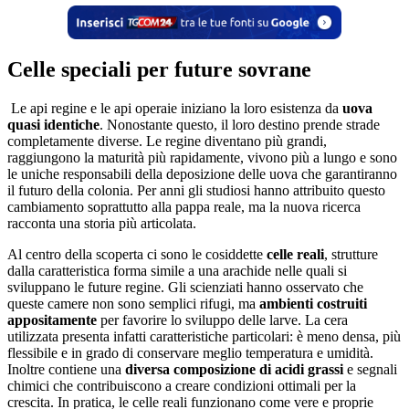
Celle speciali per future sovrane
Le api regine e le api operaie iniziano la loro esistenza da
uova
quasi identiche
. Nonostante questo, il loro destino prende strade
completamente diverse. Le regine diventano più grandi,
raggiungono la maturità più rapidamente, vivono più a lungo e sono
le uniche responsabili della deposizione delle uova che garantiranno
il futuro della colonia. Per anni gli studiosi hanno attribuito questo
cambiamento soprattutto alla pappa reale, ma la nuova ricerca
racconta una storia più articolata.
Al centro della scoperta ci sono le cosiddette
celle reali
, strutture
dalla caratteristica forma simile a una arachide nelle quali si
sviluppano le future regine. Gli scienziati hanno osservato che
queste camere non sono semplici rifugi, ma
ambienti costruiti
appositamente
per favorire lo sviluppo delle larve. La cera
utilizzata presenta infatti caratteristiche particolari: è meno densa, più
flessibile e in grado di conservare meglio temperatura e umidità.
Inoltre contiene una
diversa composizione di acidi grassi
e segnali
chimici che contribuiscono a creare condizioni ottimali per la
crescita. In pratica, le celle reali funzionano come vere e proprie