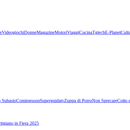
e
Videogiochi
Donne
Magazine
Motori
Viaggi
Cucina
Tgtech
E-Planet
Cult
 Subasio
Comingsoon
Superguidatv
Zuppa di Porro
Non Sprecare
Cotto 
tigiano in Fiera 2025