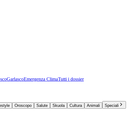
osco
Garlasco
Emergenza Clima
Tutti i dossier
estyle
Oroscopo
Salute
Skuola
Cultura
Animali
Speciali