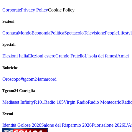
Corporate
Privacy Policy
Cookie Policy
Sezioni
Cronaca
Mondo
Economia
Politica
Spettacolo
Televisione
People
Lifestyl
Speciali
Elezioni Italia
Elezioni estero
Grande Fratello
L'isola dei famosi
Amici
Rubriche
Oroscopo
#tgcom24amarcord
Tgcom24 Consiglia
Mediaset Infinity
R101
Radio 105
Virgin Radio
Radio Montecarlo
Radio
Eventi
Identità Golose 2026
Salone del Risparmio 2026
Fuorisalone 2026
L'Ar