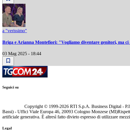
a "verissimo"
Briga e Arianna Montefiori: "Vogliamo diventare genitori, ma ci s
03 Mag 2025 - 18:44
Seguici su
Copyright © 1999-
2026
RTI S.p.A. Business Digital - P.I
Bassi) - Uffici Viale Europa 46, 20093 Cologno Monzese (MI)
Rispett
artificiale generativa. È altresì fatto divieto espresso di utilizzare mez
Legal