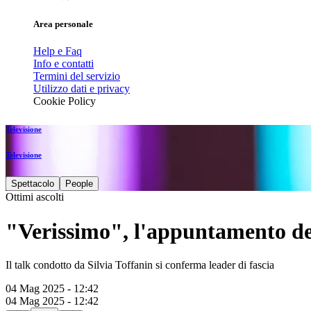
Area personale
Help e Faq
Info e contatti
Termini del servizio
Utilizzo dati e privacy
Cookie Policy
Televisione
Televisione
Spettacolo
People
Ottimi ascolti
"Verissimo", l'appuntamento del 
Il talk condotto da Silvia Toffanin si conferma leader di fascia
04 Mag 2025 - 12:42
04 Mag 2025 - 12:42