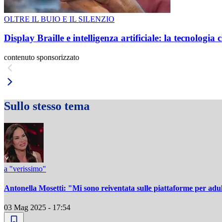
OLTRE IL BUIO E IL SILENZIO
Display Braille e intelligenza artificiale: la tecnologi
contenuto sponsorizzato
Sullo stesso tema
a "verissimo"
Antonella Mosetti: "Mi sono reiventata sulle piattaforme per adul
03 Mag 2025 - 17:54