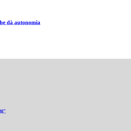
a che dà autonomia
ti"