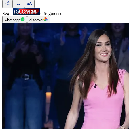
Segui
su
Seguici su
whatsapp
discover