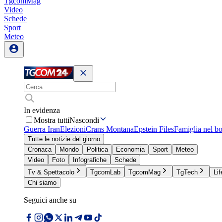
TgcomMag
Video
Schede
Sport
Meteo
In evidenza
Mostra tutti
Nascondi
Guerra Iran
Elezioni
Crans Montana
Epstein Files
Famiglia nel b
Tutte le notizie del giorno
Cronaca
Mondo
Politica
Economia
Sport
Meteo
Video
Foto
Infografiche
Schede
Tv & Spettacolo
TgcomLab
TgcomMag
TgTech
Lif
Chi siamo
Seguici anche su