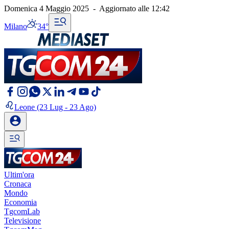
Domenica 4 Maggio 2025
-
Aggiornato alle
12:42
Milano
34°
Leone
(23 Lug - 23 Ago)
Ultim'ora
Cronaca
Mondo
Economia
TgcomLab
Televisione