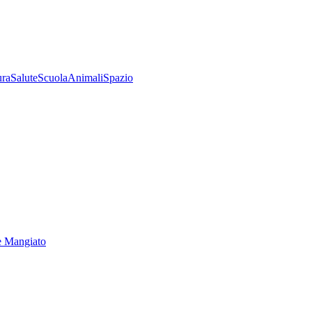
ura
Salute
Scuola
Animali
Spazio
e Mangiato