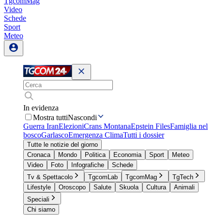
TgcomMag
Video
Schede
Sport
Meteo
In evidenza
Mostra tutti
Nascondi
Guerra Iran
Elezioni
Crans Montana
Epstein Files
Famiglia nel
bosco
Garlasco
Emergenza Clima
Tutti i dossier
Tutte le notizie del giorno
Cronaca
Mondo
Politica
Economia
Sport
Meteo
Video
Foto
Infografiche
Schede
Tv & Spettacolo
TgcomLab
TgcomMag
TgTech
Lifestyle
Oroscopo
Salute
Skuola
Cultura
Animali
Speciali
Chi siamo