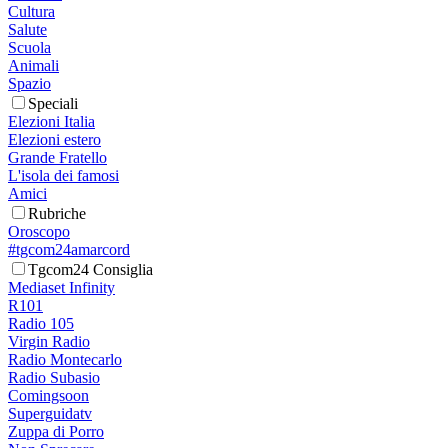
Cultura
Salute
Scuola
Animali
Spazio
Speciali
Elezioni Italia
Elezioni estero
Grande Fratello
L'isola dei famosi
Amici
Rubriche
Oroscopo
#tgcom24amarcord
Tgcom24 Consiglia
Mediaset Infinity
R101
Radio 105
Virgin Radio
Radio Montecarlo
Radio Subasio
Comingsoon
Superguidatv
Zuppa di Porro