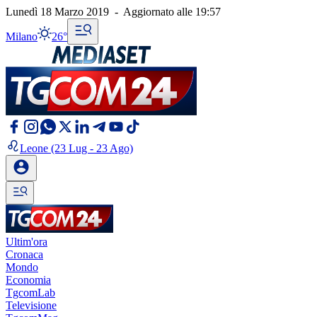
Lunedì 18 Marzo 2019
-
Aggiornato alle
19:57
Milano
26°
Leone
(23 Lug - 23 Ago)
Ultim'ora
Cronaca
Mondo
Economia
TgcomLab
Televisione