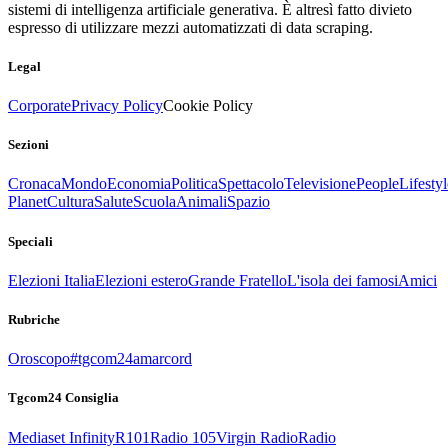
sistemi di intelligenza artificiale generativa. È altresì fatto divieto
espresso di utilizzare mezzi automatizzati di data scraping.
Legal
Corporate
Privacy Policy
Cookie Policy
Sezioni
Cronaca
Mondo
Economia
Politica
Spettacolo
Televisione
People
Lifestyl
Planet
Cultura
Salute
Scuola
Animali
Spazio
Speciali
Elezioni Italia
Elezioni estero
Grande Fratello
L'isola dei famosi
Amici
Rubriche
Oroscopo
#tgcom24amarcord
Tgcom24 Consiglia
Mediaset Infinity
R101
Radio 105
Virgin Radio
Radio