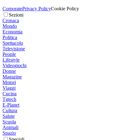
Corporate
Privacy Policy
Cookie Policy
Sezioni
Cronaca
Mondo
Economia
Politica
Spettacolo
Televisione
People
Lifestyle
Videogiochi
Donne
Magazine
Motori
Viaggi
Cucina
Tgtech
E-Planet
Cultura
Salute
Scuola
Animali
Spazio
Speciali