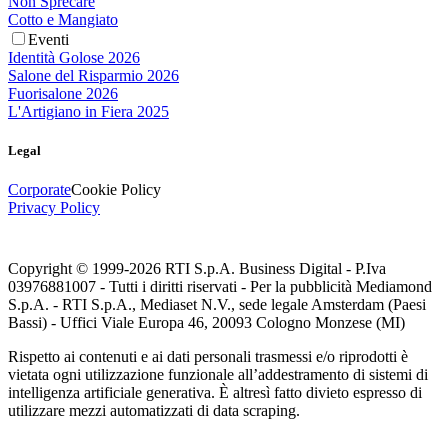
Non Sprecare
Cotto e Mangiato
Eventi
Identità Golose 2026
Salone del Risparmio 2026
Fuorisalone 2026
L'Artigiano in Fiera 2025
Legal
Corporate
Cookie Policy
Privacy Policy
Copyright © 1999-
2026
RTI S.p.A. Business Digital - P.Iva
03976881007 - Tutti i diritti riservati - Per la pubblicità Mediamond
S.p.A. - RTI S.p.A., Mediaset N.V., sede legale Amsterdam (Paesi
Bassi) - Uffici Viale Europa 46, 20093 Cologno Monzese (MI)
Rispetto ai contenuti e ai dati personali trasmessi e/o riprodotti è
vietata ogni utilizzazione funzionale all’addestramento di sistemi di
intelligenza artificiale generativa. È altresì fatto divieto espresso di
utilizzare mezzi automatizzati di data scraping.