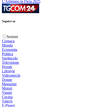
L'Artigiano in Fiera 2025
Seguici su
Sezioni
Cronaca
Mondo
Economia
Politica
Spettacolo
Televisione
People
Lifestyle
Videogiochi
Donne
Magazine
Motori
Viaggi
Cucina
Tgtech
E-Planet