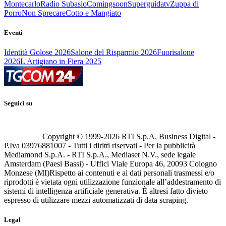
Montecarlo
Radio Subasio
Comingsoon
Superguidatv
Zuppa di
Porro
Non Sprecare
Cotto e Mangiato
Eventi
Identità Golose 2026
Salone del Risparmio 2026
Fuorisalone
2026
L'Artigiano in Fiera 2025
Seguici su
Copyright © 1999-
2026
RTI S.p.A. Business Digital -
P.Iva 03976881007 - Tutti i diritti riservati - Per la pubblicità
Mediamond S.p.A. - RTI S.p.A., Mediaset N.V., sede legale
Amsterdam (Paesi Bassi) - Uffici Viale Europa 46, 20093 Cologno
Monzese (MI)
Rispetto ai contenuti e ai dati personali trasmessi e/o
riprodotti è vietata ogni utilizzazione funzionale all’addestramento di
sistemi di intelligenza artificiale generativa. È altresì fatto divieto
espresso di utilizzare mezzi automatizzati di data scraping.
Legal