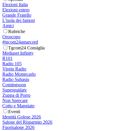
Elezioni Italia
Elezioni estero
Grande Fratello
L'isola dei famosi
Amici
Rubriche
Oroscopo
#tgcom24amarcord
Tgcom24 Consiglia
Mediaset Infinity
R101
Radio 105
Virgin Radio
Radio Montecarlo
Radio Subasio
Comingsoon
Superguidatv
Zuppa di Porro
Non Sprecare
Cotto e Mangiato
Eventi
Identità Golose 2026
Salone del Risparmio 2026
Fuorisalone 2026