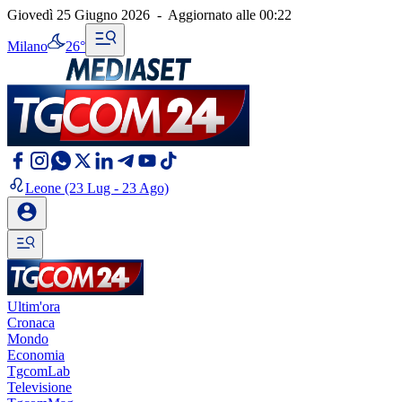
Giovedì 25 Giugno 2026
-
Aggiornato alle
00:22
Milano
26°
Leone
(23 Lug - 23 Ago)
Ultim'ora
Cronaca
Mondo
Economia
TgcomLab
Televisione