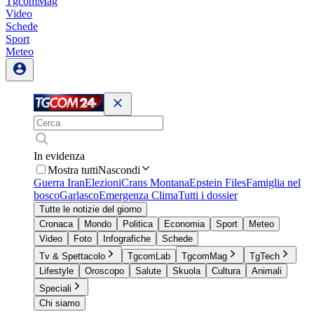
TgcomMag
Video
Schede
Sport
Meteo
In evidenza
Mostra tutti
Nascondi
Guerra Iran
Elezioni
Crans Montana
Epstein Files
Famiglia nel
bosco
Garlasco
Emergenza Clima
Tutti i dossier
Tutte le notizie del giorno
Cronaca
Mondo
Politica
Economia
Sport
Meteo
Video
Foto
Infografiche
Schede
Tv & Spettacolo
TgcomLab
TgcomMag
TgTech
Lifestyle
Oroscopo
Salute
Skuola
Cultura
Animali
Speciali
Chi siamo