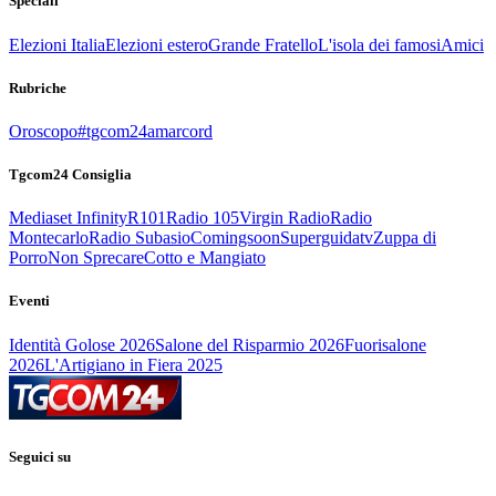
Speciali
Elezioni Italia
Elezioni estero
Grande Fratello
L'isola dei famosi
Amici
Rubriche
Oroscopo
#tgcom24amarcord
Tgcom24 Consiglia
Mediaset Infinity
R101
Radio 105
Virgin Radio
Radio
Montecarlo
Radio Subasio
Comingsoon
Superguidatv
Zuppa di
Porro
Non Sprecare
Cotto e Mangiato
Eventi
Identità Golose 2026
Salone del Risparmio 2026
Fuorisalone
2026
L'Artigiano in Fiera 2025
Seguici su