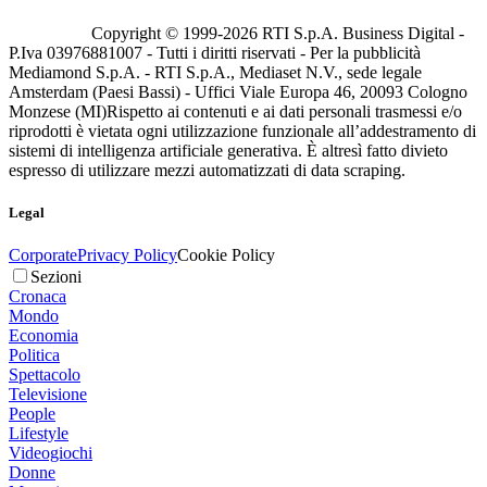
Copyright © 1999-
2026
RTI S.p.A. Business Digital -
P.Iva 03976881007 - Tutti i diritti riservati - Per la pubblicità
Mediamond S.p.A. - RTI S.p.A., Mediaset N.V., sede legale
Amsterdam (Paesi Bassi) - Uffici Viale Europa 46, 20093 Cologno
Monzese (MI)
Rispetto ai contenuti e ai dati personali trasmessi e/o
riprodotti è vietata ogni utilizzazione funzionale all’addestramento di
sistemi di intelligenza artificiale generativa. È altresì fatto divieto
espresso di utilizzare mezzi automatizzati di data scraping.
Legal
Corporate
Privacy Policy
Cookie Policy
Sezioni
Cronaca
Mondo
Economia
Politica
Spettacolo
Televisione
People
Lifestyle
Videogiochi
Donne