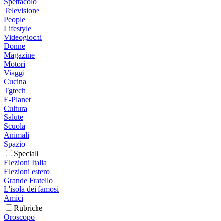
Spettacolo
Televisione
People
Lifestyle
Videogiochi
Donne
Magazine
Motori
Viaggi
Cucina
Tgtech
E-Planet
Cultura
Salute
Scuola
Animali
Spazio
Speciali
Elezioni Italia
Elezioni estero
Grande Fratello
L'isola dei famosi
Amici
Rubriche
Oroscopo