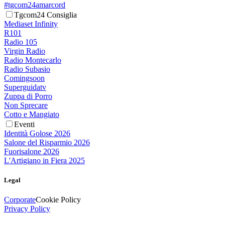
#tgcom24amarcord
Tgcom24 Consiglia
Mediaset Infinity
R101
Radio 105
Virgin Radio
Radio Montecarlo
Radio Subasio
Comingsoon
Superguidatv
Zuppa di Porro
Non Sprecare
Cotto e Mangiato
Eventi
Identità Golose 2026
Salone del Risparmio 2026
Fuorisalone 2026
L'Artigiano in Fiera 2025
Legal
Corporate
Cookie Policy
Privacy Policy