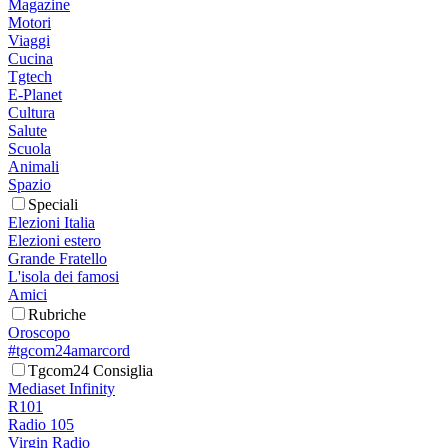
Magazine
Motori
Viaggi
Cucina
Tgtech
E-Planet
Cultura
Salute
Scuola
Animali
Spazio
Speciali
Elezioni Italia
Elezioni estero
Grande Fratello
L'isola dei famosi
Amici
Rubriche
Oroscopo
#tgcom24amarcord
Tgcom24 Consiglia
Mediaset Infinity
R101
Radio 105
Virgin Radio