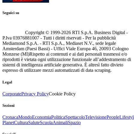
Seguici su
Copyright © 1999-
2026
RTI S.p.A. Business Digital -
P.Iva 03976881007 - Tutti i diritti riservati - Per la pubblicità
Mediamond S.p.A. - RTI S.p.A., Mediaset N.V., sede legale
Amsterdam (Paesi Bassi) - Uffici Viale Europa 46, 20093 Cologno
Monzese (MI)
Rispetto ai contenuti e ai dati personali trasmessi e/o
riprodotti è vietata ogni utilizzazione funzionale all’addestramento di
sistemi di intelligenza artificiale generativa. È altresì fatto divieto
espresso di utilizzare mezzi automatizzati di data scraping.
Legal
Corporate
Privacy Policy
Cookie Policy
Sezioni
Cronaca
Mondo
Economia
Politica
Spettacolo
Televisione
People
Lifestyl
Planet
Cultura
Salute
Scuola
Animali
Spazio