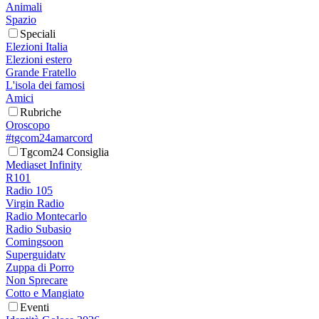
Animali
Spazio
Speciali
Elezioni Italia
Elezioni estero
Grande Fratello
L'isola dei famosi
Amici
Rubriche
Oroscopo
#tgcom24amarcord
Tgcom24 Consiglia
Mediaset Infinity
R101
Radio 105
Virgin Radio
Radio Montecarlo
Radio Subasio
Comingsoon
Superguidatv
Zuppa di Porro
Non Sprecare
Cotto e Mangiato
Eventi