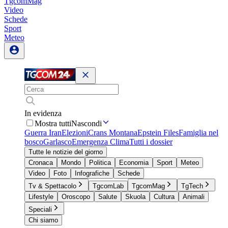
TgcomMag
Video
Schede
Sport
Meteo
In evidenza
Mostra tutti
Nascondi
Guerra Iran
Elezioni
Crans Montana
Epstein Files
Famiglia nel
bosco
Garlasco
Emergenza Clima
Tutti i dossier
Tutte le notizie del giorno
Cronaca
Mondo
Politica
Economia
Sport
Meteo
Video
Foto
Infografiche
Schede
Tv & Spettacolo
TgcomLab
TgcomMag
TgTech
Lifestyle
Oroscopo
Salute
Skuola
Cultura
Animali
Speciali
Chi siamo