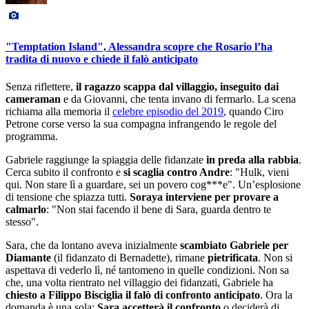
"Temptation Island", Alessandra scopre che Rosario l’ha
tradita di nuovo e chiede il falò anticipato
Senza riflettere,
il ragazzo scappa dal villaggio, inseguito dai
cameraman
e da Giovanni, che tenta invano di fermarlo. La scena
richiama alla memoria il
celebre episodio del 2019
, quando Ciro
Petrone corse verso la sua compagna infrangendo le regole del
programma.
Gabriele raggiunge la spiaggia delle fidanzate
in preda alla rabbia
.
Cerca subito il confronto e
si scaglia contro Andre
: "Hulk, vieni
qui. Non stare lì a guardare, sei un povero cog***e". Un’esplosione
di tensione che spiazza tutti.
Soraya interviene per provare a
calmarlo
: "Non stai facendo il bene di Sara, guarda dentro te
stesso".
Sara, che da lontano aveva inizialmente
scambiato Gabriele per
Diamante
(il fidanzato di Bernadette), rimane
pietrificata
. Non si
aspettava di vederlo lì, né tantomeno in quelle condizioni. Non sa
che, una volta rientrato nel villaggio dei fidanzati, Gabriele ha
chiesto a Filippo Bisciglia il falò di confronto anticipato
. Ora la
domanda è una sola:
Sara accetterà il confronto
o deciderà di