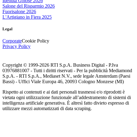
Identità Golose 2026
Salone del Risparmio 2026
Fuorisalone 2026
L'Artigiano in Fiera 2025
Legal
Corporate
Cookie Policy
Privacy Policy
Copyright © 1999-
2026
RTI S.p.A. Business Digital - P.Iva
03976881007 - Tutti i diritti riservati - Per la pubblicità Mediamond
S.p.A. - RTI S.p.A., Mediaset N.V., sede legale Amsterdam (Paesi
Bassi) - Uffici Viale Europa 46, 20093 Cologno Monzese (MI)
Rispetto ai contenuti e ai dati personali trasmessi e/o riprodotti è
vietata ogni utilizzazione funzionale all’addestramento di sistemi di
intelligenza artificiale generativa. È altresì fatto divieto espresso di
utilizzare mezzi automatizzati di data scraping.