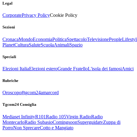
Legal
Corporate
Privacy Policy
Cookie Policy
Sezioni
Cronaca
Mondo
Economia
Politica
Spettacolo
Televisione
People
Lifestyl
Planet
Cultura
Salute
Scuola
Animali
Spazio
Speciali
Elezioni Italia
Elezioni estero
Grande Fratello
L'isola dei famosi
Amici
Rubriche
Oroscopo
#tgcom24amarcord
Tgcom24 Consiglia
Mediaset Infinity
R101
Radio 105
Virgin Radio
Radio
Montecarlo
Radio Subasio
Comingsoon
Superguidatv
Zuppa di
Porro
Non Sprecare
Cotto e Mangiato