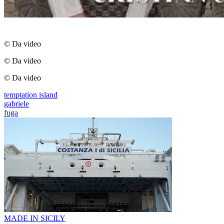
© Da video
© Da video
© Da video
temptation island
gabriele
fuga
MADE IN SICILY