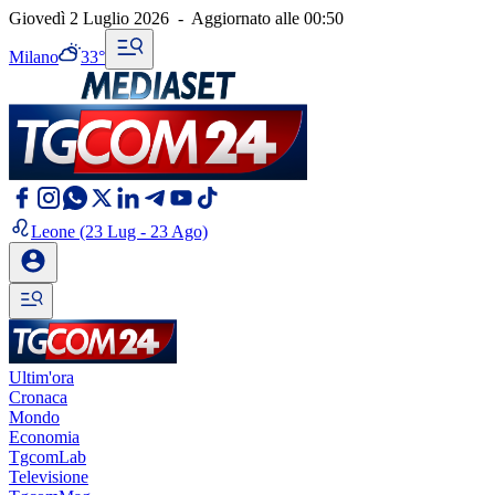
Giovedì 2 Luglio 2026
-
Aggiornato alle
00:50
Milano
33°
Leone
(23 Lug - 23 Ago)
Ultim'ora
Cronaca
Mondo
Economia
TgcomLab
Televisione