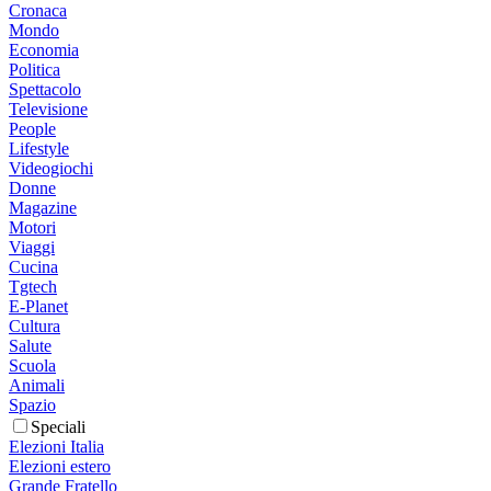
Cronaca
Mondo
Economia
Politica
Spettacolo
Televisione
People
Lifestyle
Videogiochi
Donne
Magazine
Motori
Viaggi
Cucina
Tgtech
E-Planet
Cultura
Salute
Scuola
Animali
Spazio
Speciali
Elezioni Italia
Elezioni estero
Grande Fratello