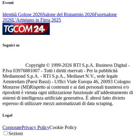
Eventi
Identità Golose 2026
Salone del Risparmio 2026
Fuorisalone
2026
L'Artigiano in Fiera 2025
Seguici su
Copyright © 1999-
2026
RTI S.p.A. Business Digital -
P.Iva 03976881007 - Tutti i diritti riservati - Per la pubblicità
Mediamond S.p.A. - RTI S.p.A., Mediaset N.V., sede legale
Amsterdam (Paesi Bassi) - Uffici Viale Europa 46, 20093 Cologno
Monzese (MI)
Rispetto ai contenuti e ai dati personali trasmessi e/o
riprodotti è vietata ogni utilizzazione funzionale all’addestramento di
sistemi di intelligenza artificiale generativa. È altresì fatto divieto
espresso di utilizzare mezzi automatizzati di data scraping.
Legal
Corporate
Privacy Policy
Cookie Policy
Sezioni