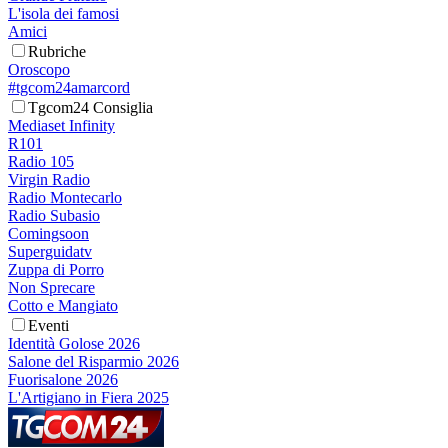
L'isola dei famosi
Amici
Rubriche
Oroscopo
#tgcom24amarcord
Tgcom24 Consiglia
Mediaset Infinity
R101
Radio 105
Virgin Radio
Radio Montecarlo
Radio Subasio
Comingsoon
Superguidatv
Zuppa di Porro
Non Sprecare
Cotto e Mangiato
Eventi
Identità Golose 2026
Salone del Risparmio 2026
Fuorisalone 2026
L'Artigiano in Fiera 2025