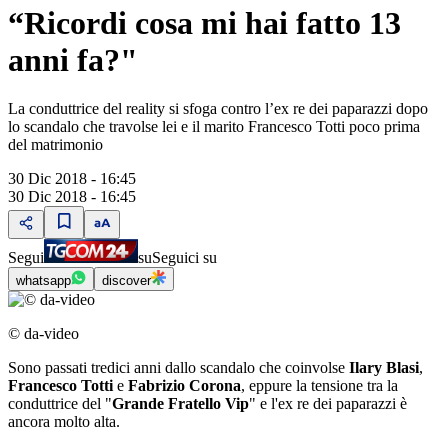
“Ricordi cosa mi hai fatto 13
anni fa?"
La conduttrice del reality si sfoga contro l’ex re dei paparazzi dopo
lo scandalo che travolse lei e il marito Francesco Totti poco prima
del matrimonio
30 Dic 2018 - 16:45
30 Dic 2018 - 16:45
Segui
su
Seguici su
whatsapp
discover
© da-video
Sono passati tredici anni dallo scandalo che coinvolse
Ilary Blasi
,
Francesco Totti
e
Fabrizio Corona
, eppure la tensione tra la
conduttrice del "
Grande Fratello Vip
" e l'ex re dei paparazzi è
ancora molto alta.