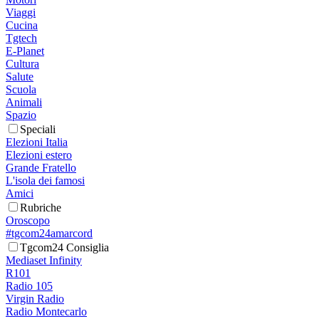
Viaggi
Cucina
Tgtech
E-Planet
Cultura
Salute
Scuola
Animali
Spazio
Speciali
Elezioni Italia
Elezioni estero
Grande Fratello
L'isola dei famosi
Amici
Rubriche
Oroscopo
#tgcom24amarcord
Tgcom24 Consiglia
Mediaset Infinity
R101
Radio 105
Virgin Radio
Radio Montecarlo