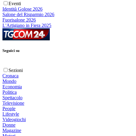
Eventi
Identità Golose 2026
Salone del Risparmio 2026
Fuorisalone 2026
L'Artigiano in Fiera 2025
Seguici su
Sezioni
Cronaca
Mondo
Economia
Politica
Spettacolo
Televisione
People
Lifestyle
Videogiochi
Donne
Magazine
Motori