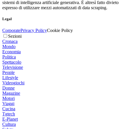
sistemi di intelligenza artificiale generativa. È altresì fatto divieto
espresso di utilizzare mezzi automatizzati di data scraping.
Legal
Corporate
Privacy Policy
Cookie Policy
Sezioni
Cronaca
Mondo
Economia
Politica
Spettacolo
Televisione
People
Lifestyle
Videogiochi
Donne
Magazine
Motori
Viaggi
Cucina
Tgtech
E-Planet
Cultura