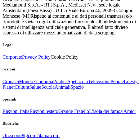
Mediamond S.p.A. - RTI S.p.A., Mediaset N.V., sede legale
Amsterdam (Paesi Bassi) - Uffici Viale Europa 46, 20093 Cologno
Monzese (MI)
Rispetto ai contenuti e ai dati personali trasmessi e/o
riprodotti è vietata ogni utilizzazione funzionale all’addestramento di
sistemi di intelligenza artificiale generativa. È altresì fatto divieto
espresso di utilizzare mezzi automatizzati di data scraping.
Legal
Corporate
Privacy Policy
Cookie Policy
Sezioni
Cronaca
Mondo
Economia
Politica
Spettacolo
Televisione
People
Lifestyl
Planet
Cultura
Salute
Scuola
Animali
Spazio
Speciali
Elezioni Italia
Elezioni estero
Grande Fratello
L'isola dei famosi
Amici
Rubriche
Oroscopo
#tgcom24amarcord