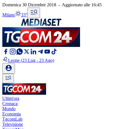
Domenica 30 Dicembre 2018
-
Aggiornato alle
16:45
Milano
33°
Leone
(23 Lug - 23 Ago)
Ultim'ora
Cronaca
Mondo
Economia
TgcomLab
Televisione