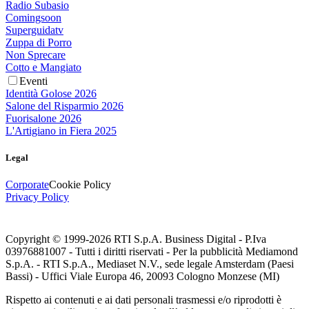
Radio Subasio
Comingsoon
Superguidatv
Zuppa di Porro
Non Sprecare
Cotto e Mangiato
Eventi
Identità Golose 2026
Salone del Risparmio 2026
Fuorisalone 2026
L'Artigiano in Fiera 2025
Legal
Corporate
Cookie Policy
Privacy Policy
Copyright © 1999-
2026
RTI S.p.A. Business Digital - P.Iva
03976881007 - Tutti i diritti riservati - Per la pubblicità Mediamond
S.p.A. - RTI S.p.A., Mediaset N.V., sede legale Amsterdam (Paesi
Bassi) - Uffici Viale Europa 46, 20093 Cologno Monzese (MI)
Rispetto ai contenuti e ai dati personali trasmessi e/o riprodotti è