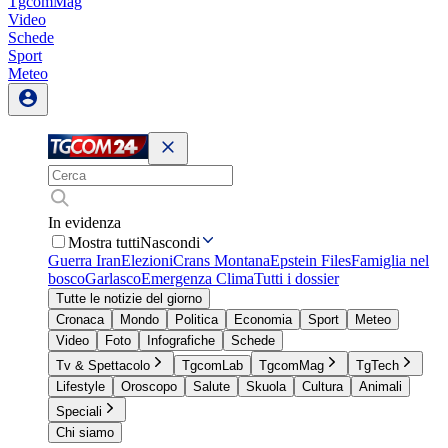
TgcomMag
Video
Schede
Sport
Meteo
In evidenza
Mostra tutti
Nascondi
Guerra Iran
Elezioni
Crans Montana
Epstein Files
Famiglia nel
bosco
Garlasco
Emergenza Clima
Tutti i dossier
Tutte le notizie del giorno
Cronaca
Mondo
Politica
Economia
Sport
Meteo
Video
Foto
Infografiche
Schede
Tv & Spettacolo
TgcomLab
TgcomMag
TgTech
Lifestyle
Oroscopo
Salute
Skuola
Cultura
Animali
Speciali
Chi siamo