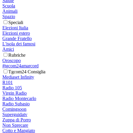
Salute
Scuola
Animali
Spazio
Speciali
Elezioni Italia
Elezioni estero
Grande Fratello
L'isola dei famosi
Amici
Rubriche
Oroscopo
#tgcom24amarcord
Tgcom24 Consiglia
Mediaset Infinity
R101
Radio 105
Virgin Radio
Radio Montecarlo
Radio Subasio
Comingsoon
Superguidatv
Zuppa di Porro
Non Sprecare
Cotto e Mangiato