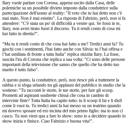
Ilary vuole parlare con Corona, appena uscito dalla Casa, delle
polemiche su un possibile divieto imposto dalla conduttrice sulla
partecipazione dell'uomo al reality: "Il veto che tu hai detto non c'è
mai stato. Non è mai esistito". La risposta di Fabrizio, però, non si fa
attendere: "C'è stata un po' di difficoltà a venire qui. Se fossi in te,
Ilary, non avrei tirato fuori il discorso. Tu ti rendi conto di cosa mi
hai fatto in diretta?".
“Ma tu ti rendi conto di che cosa hai fatto a me? Tredici anni fa? Tu
giochi con i sentimenti, l'hai fatto anche con Silvia: tu l’hai offesa e
l’hai umiliata di fronte a tutta Italia" replica stizzita Ilary. La frase,
suscita l'ira di Corona che replica a sua volta: "Ci sono delle persone
importanti della televisione che sanno che quello che ha detto tuo
marito è tutto falso".
A questo punto, la conduttrice, però, non riesce più a trattenere la
rabbia e si sfoga urlando tra gli applausi del pubblico in studio che la
sostiene: "Tu racconti le storie, le tue storie, per fare gli scoop.
Prometti ad aspiranti soubrette chissà che cosa in cambio di
interviste finte? Tutta Italia ha capito tutto: tu li scoop li fai e li disfi
come li vuoi tu. Tu tredici anni fa hai messo su un teatrino quando
mi dovevo sposare ed ero incinta del mio primo figlio: ma io non ci
casco. Tu non vieni qua a fare lo show: sono io a decidere quando lo
show inizia e finisce. Ciao Fabrizio e buona vita!".