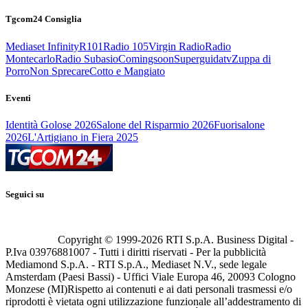
Tgcom24 Consiglia
Mediaset Infinity
R101
Radio 105
Virgin Radio
Radio
Montecarlo
Radio Subasio
Comingsoon
Superguidatv
Zuppa di
Porro
Non Sprecare
Cotto e Mangiato
Eventi
Identità Golose 2026
Salone del Risparmio 2026
Fuorisalone
2026
L'Artigiano in Fiera 2025
Seguici su
Copyright © 1999-
2026
RTI S.p.A. Business Digital -
P.Iva 03976881007 - Tutti i diritti riservati - Per la pubblicità
Mediamond S.p.A. - RTI S.p.A., Mediaset N.V., sede legale
Amsterdam (Paesi Bassi) - Uffici Viale Europa 46, 20093 Cologno
Monzese (MI)
Rispetto ai contenuti e ai dati personali trasmessi e/o
riprodotti è vietata ogni utilizzazione funzionale all’addestramento di