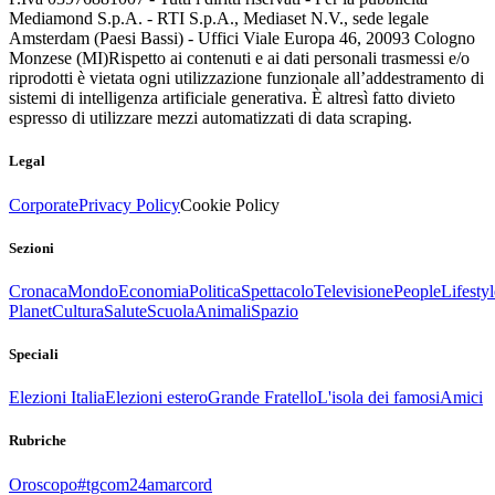
Mediamond S.p.A. - RTI S.p.A., Mediaset N.V., sede legale
Amsterdam (Paesi Bassi) - Uffici Viale Europa 46, 20093 Cologno
Monzese (MI)
Rispetto ai contenuti e ai dati personali trasmessi e/o
riprodotti è vietata ogni utilizzazione funzionale all’addestramento di
sistemi di intelligenza artificiale generativa. È altresì fatto divieto
espresso di utilizzare mezzi automatizzati di data scraping.
Legal
Corporate
Privacy Policy
Cookie Policy
Sezioni
Cronaca
Mondo
Economia
Politica
Spettacolo
Televisione
People
Lifestyl
Planet
Cultura
Salute
Scuola
Animali
Spazio
Speciali
Elezioni Italia
Elezioni estero
Grande Fratello
L'isola dei famosi
Amici
Rubriche
Oroscopo
#tgcom24amarcord