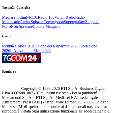
Tgcom24 Consiglia
Mediaset Infinity
R101
Radio 105
Virgin Radio
Radio
Montecarlo
Radio Subasio
Comingsoon
Superguidatv
Zuppa di
Porro
Non Sprecare
Cotto e Mangiato
Eventi
Identità Golose 2026
Salone del Risparmio 2026
Fuorisalone
2026
L'Artigiano in Fiera 2025
Seguici su
Copyright © 1999-
2026
RTI S.p.A. Business Digital -
P.Iva 03976881007 - Tutti i diritti riservati - Per la pubblicità
Mediamond S.p.A. - RTI S.p.A., Mediaset N.V., sede legale
Amsterdam (Paesi Bassi) - Uffici Viale Europa 46, 20093 Cologno
Monzese (MI)
Rispetto ai contenuti e ai dati personali trasmessi e/o
riprodotti è vietata ogni utilizzazione funzionale all’addestramento di