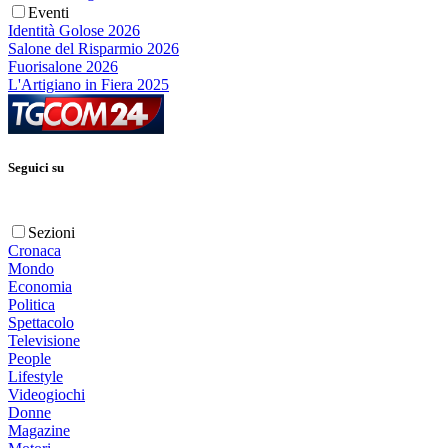
Eventi
Identità Golose 2026
Salone del Risparmio 2026
Fuorisalone 2026
L'Artigiano in Fiera 2025
Seguici su
Sezioni
Cronaca
Mondo
Economia
Politica
Spettacolo
Televisione
People
Lifestyle
Videogiochi
Donne
Magazine