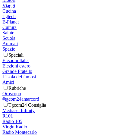
Motori
Viaggi
Cucina
Tgtech
E-Planet
Cultura
Salute
Scuola
Animali
Spazio
Speciali
Elezioni Italia
Elezioni estero
Grande Fratello
L'isola dei famosi
Amici
Rubriche
Oroscopo
#tgcom24amarcord
Tgcom24 Consiglia
Mediaset Infinity
R101
Radio 105
Virgin Radio
Radio Montecarlo