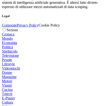
sistemi di intelligenza artificiale generativa. È altresì fatto divieto
espresso di utilizzare mezzi automatizzati di data scraping.
Legal
Corporate
Privacy Policy
Cookie Policy
Sezioni
Cronaca
Mondo
Economia
Politica
Spettacolo
Televisione
People
Lifestyle
Videogiochi
Donne
Magazine
Motori
Viaggi
Cucina
Tgtech
E-Planet
Cultura