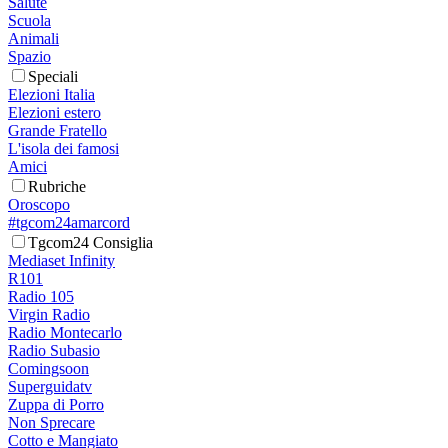
Salute
Scuola
Animali
Spazio
Speciali
Elezioni Italia
Elezioni estero
Grande Fratello
L'isola dei famosi
Amici
Rubriche
Oroscopo
#tgcom24amarcord
Tgcom24 Consiglia
Mediaset Infinity
R101
Radio 105
Virgin Radio
Radio Montecarlo
Radio Subasio
Comingsoon
Superguidatv
Zuppa di Porro
Non Sprecare
Cotto e Mangiato