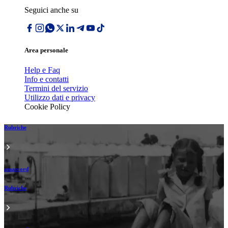
Seguici anche su
Area personale
Help e Faq
Info e contatti
Termini del servizio
Utilizzo dati e privacy
Cookie Policy
Rubriche
amarcord
Rubriche