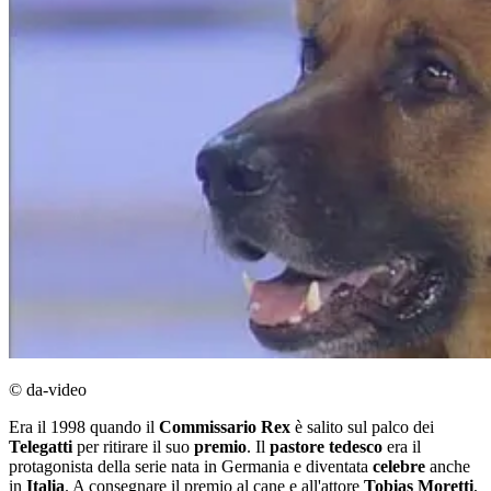
© da-video
Era il 1998 quando il
Commissario Rex
è salito sul palco dei
Telegatti
per ritirare il suo
premio
. Il
pastore tedesco
era il
protagonista della serie nata in Germania e diventata
celebre
anche
in
Italia
. A consegnare il premio al cane e all'attore
Tobias Moretti
,