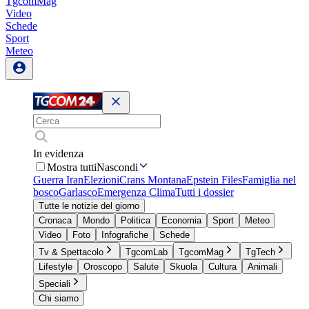
TgcomMag
Video
Schede
Sport
Meteo
In evidenza
Mostra tutti
Nascondi
Guerra Iran
Elezioni
Crans Montana
Epstein Files
Famiglia nel
bosco
Garlasco
Emergenza Clima
Tutti i dossier
Tutte le notizie del giorno
Cronaca
Mondo
Politica
Economia
Sport
Meteo
Video
Foto
Infografiche
Schede
Tv & Spettacolo
TgcomLab
TgcomMag
TgTech
Lifestyle
Oroscopo
Salute
Skuola
Cultura
Animali
Speciali
Chi siamo