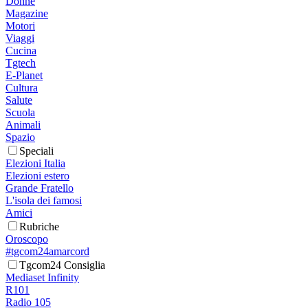
Donne
Magazine
Motori
Viaggi
Cucina
Tgtech
E-Planet
Cultura
Salute
Scuola
Animali
Spazio
Speciali
Elezioni Italia
Elezioni estero
Grande Fratello
L'isola dei famosi
Amici
Rubriche
Oroscopo
#tgcom24amarcord
Tgcom24 Consiglia
Mediaset Infinity
R101
Radio 105