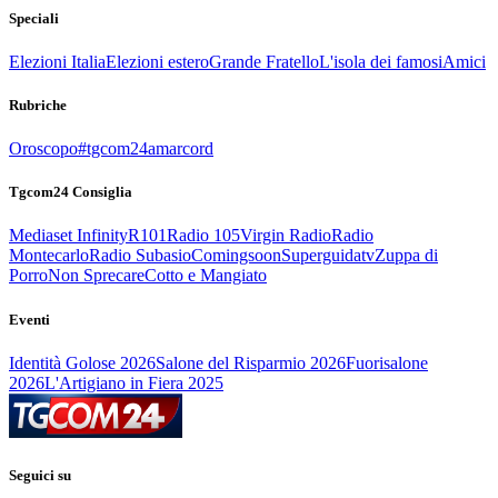
Speciali
Elezioni Italia
Elezioni estero
Grande Fratello
L'isola dei famosi
Amici
Rubriche
Oroscopo
#tgcom24amarcord
Tgcom24 Consiglia
Mediaset Infinity
R101
Radio 105
Virgin Radio
Radio
Montecarlo
Radio Subasio
Comingsoon
Superguidatv
Zuppa di
Porro
Non Sprecare
Cotto e Mangiato
Eventi
Identità Golose 2026
Salone del Risparmio 2026
Fuorisalone
2026
L'Artigiano in Fiera 2025
Seguici su