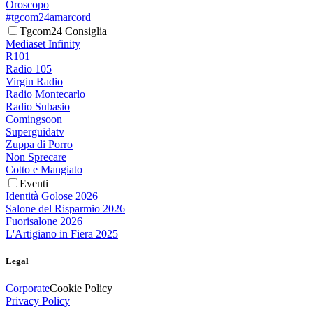
Oroscopo
#tgcom24amarcord
Tgcom24 Consiglia
Mediaset Infinity
R101
Radio 105
Virgin Radio
Radio Montecarlo
Radio Subasio
Comingsoon
Superguidatv
Zuppa di Porro
Non Sprecare
Cotto e Mangiato
Eventi
Identità Golose 2026
Salone del Risparmio 2026
Fuorisalone 2026
L'Artigiano in Fiera 2025
Legal
Corporate
Cookie Policy
Privacy Policy