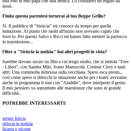
una foto di mio papà con una dedica. Lo considero un regalo da
lassù.
Finita questa parentesi tornerai al tuo Beppe Grillo?
Sì. Il pubblico di "Striscia" mi conosce da tempo per quella
imitazione. Al punto che molti all'inizio non avevano capito che
fossi io. Per questo Salvo e Ricci mi hanno fatto mettere la parrucca
in trasmissione...
Oltre a "Striscia la notizia" hai altri progetti in vista?
Sarebbe dovuto uscire un film a cui tengo molto, che si intitola "Free
- Liberi", con Sandra Milo, Ivano Marescotti, Corinne Clery e tanti
altri. Una commedia deliziosa sulla vecchiaia. Spero esca presto,,
così come spero si sblocchi la situazione anche per i teatri: avevamo
anche in programma il tour con "Aladdin", dove interpreto il genio.
Il mio pensiero va soprattutto alle maestranze che sono in grande
difficoltà..
POTREBBE INTERESSARTI:
sergio friscia
striscia la notizia
ficarra e picone