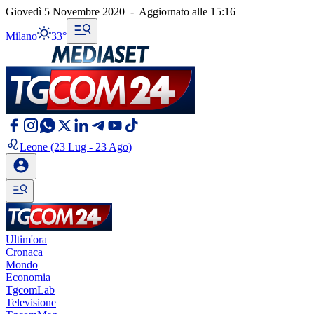
Giovedì 5 Novembre 2020
-
Aggiornato alle
15:16
Milano
33°
Leone
(23 Lug - 23 Ago)
Ultim'ora
Cronaca
Mondo
Economia
TgcomLab
Televisione