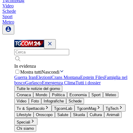
TgcomMag
Video
Schede
Sport
Meteo
In evidenza
Mostra tutti
Nascondi
Guerra Iran
Elezioni
Crans Montana
Epstein Files
Famiglia nel
bosco
Garlasco
Emergenza Clima
Tutti i dossier
Tutte le notizie del giorno
Cronaca
Mondo
Politica
Economia
Sport
Meteo
Video
Foto
Infografiche
Schede
Tv & Spettacolo
TgcomLab
TgcomMag
TgTech
Lifestyle
Oroscopo
Salute
Skuola
Cultura
Animali
Speciali
Chi siamo