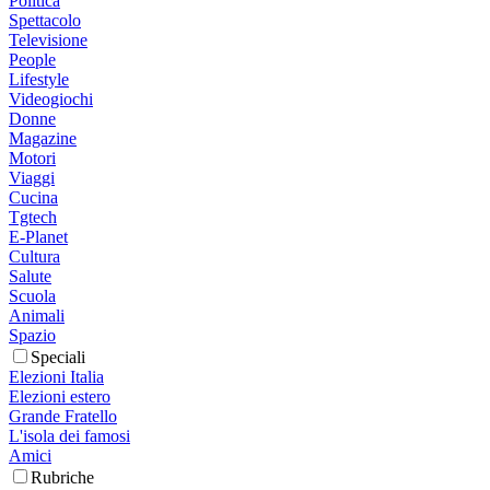
Politica
Spettacolo
Televisione
People
Lifestyle
Videogiochi
Donne
Magazine
Motori
Viaggi
Cucina
Tgtech
E-Planet
Cultura
Salute
Scuola
Animali
Spazio
Speciali
Elezioni Italia
Elezioni estero
Grande Fratello
L'isola dei famosi
Amici
Rubriche