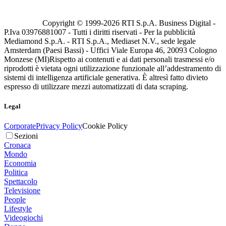
Copyright © 1999-
2026
RTI S.p.A. Business Digital -
P.Iva 03976881007 - Tutti i diritti riservati - Per la pubblicità
Mediamond S.p.A. - RTI S.p.A., Mediaset N.V., sede legale
Amsterdam (Paesi Bassi) - Uffici Viale Europa 46, 20093 Cologno
Monzese (MI)
Rispetto ai contenuti e ai dati personali trasmessi e/o
riprodotti è vietata ogni utilizzazione funzionale all’addestramento di
sistemi di intelligenza artificiale generativa. È altresì fatto divieto
espresso di utilizzare mezzi automatizzati di data scraping.
Legal
Corporate
Privacy Policy
Cookie Policy
Sezioni
Cronaca
Mondo
Economia
Politica
Spettacolo
Televisione
People
Lifestyle
Videogiochi