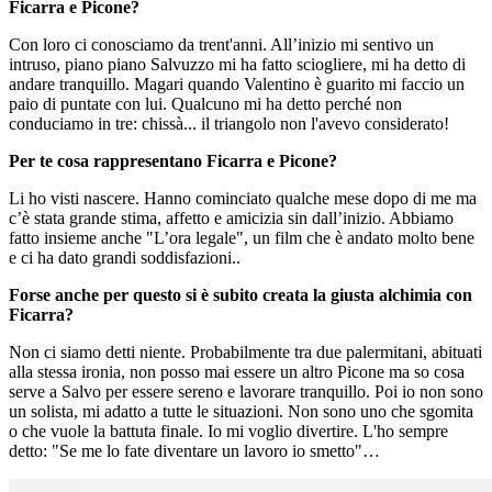
Ficarra e Picone?
Con loro ci conosciamo da trent'anni. All’inizio mi sentivo un
intruso, piano piano Salvuzzo mi ha fatto sciogliere, mi ha detto di
andare tranquillo. Magari quando Valentino è guarito mi faccio un
paio di puntate con lui. Qualcuno mi ha detto perché non
conduciamo in tre: chissà... il triangolo non l'avevo considerato!
Per te cosa rappresentano Ficarra e Picone?
Li ho visti nascere. Hanno cominciato qualche mese dopo di me ma
c’è stata grande stima, affetto e amicizia sin dall’inizio. Abbiamo
fatto insieme anche "L’ora legale", un film che è andato molto bene
e ci ha dato grandi soddisfazioni..
Forse anche per questo si è subito creata la giusta alchimia con
Ficarra?
Non ci siamo detti niente. Probabilmente tra due palermitani, abituati
alla stessa ironia, non posso mai essere un altro Picone ma so cosa
serve a Salvo per essere sereno e lavorare tranquillo. Poi io non sono
un solista, mi adatto a tutte le situazioni. Non sono uno che sgomita
o che vuole la battuta finale. Io mi voglio divertire. L'ho sempre
detto: "Se me lo fate diventare un lavoro io smetto"…