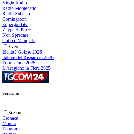
Virgin Radio
Radio Montecarlo
Radio Subasio
Comingsoon
Superguidatv
Zuppa di Porro
Non Sprecare
Cotto e Mangiato
Eventi
Identità Golose 2026
Salone del Risparmio 2026
Fuorisalone 2026
L'Artigiano in Fiera 2025
Seguici su
Sezioni
Cronaca
Mondo
Economia