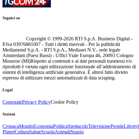
Seguici su
Copyright © 1999-
2026
RTI S.p.A. Business Digital -
P.Iva 03976881007 - Tutti i diritti riservati - Per la pubblicità
Mediamond S.p.A. - RTI S.p.A., Mediaset N.V., sede legale
Amsterdam (Paesi Bassi) - Uffici Viale Europa 46, 20093 Cologno
Monzese (MI)
Rispetto ai contenuti e ai dati personali trasmessi e/o
riprodotti è vietata ogni utilizzazione funzionale all’addestramento di
sistemi di intelligenza artificiale generativa. È altresì fatto divieto
espresso di utilizzare mezzi automatizzati di data scraping.
Legal
Corporate
Privacy Policy
Cookie Policy
Sezioni
Cronaca
Mondo
Economia
Politica
Spettacolo
Televisione
People
Lifestyl
Planet
Cultura
Salute
Scuola
Animali
Spazio