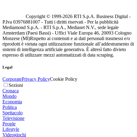
Copyright © 1999-
2026
RTI S.p.A. Business Digital -
P.Iva 03976881007 - Tutti i diritti riservati - Per la pubblicità
Mediamond S.p.A. - RTI S.p.A., Mediaset N.V., sede legale
Amsterdam (Paesi Bassi) - Uffici Viale Europa 46, 20093 Cologno
Monzese (MI)
Rispetto ai contenuti e ai dati personali trasmessi e/o
riprodotti è vietata ogni utilizzazione funzionale all’addestramento di
sistemi di intelligenza artificiale generativa. È altresì fatto divieto
espresso di utilizzare mezzi automatizzati di data scraping.
Legal
Corporate
Privacy Policy
Cookie Policy
Sezioni
Cronaca
Mondo
Economia
Politica
Spettacolo
Televisione
People
Lifestyle
Videogiochi