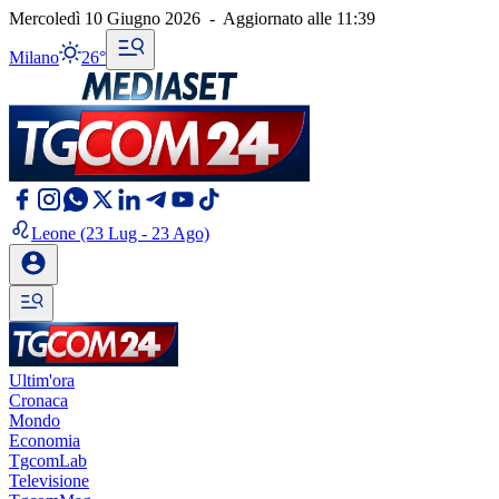
Mercoledì 10 Giugno 2026
-
Aggiornato alle
11:39
Milano
26°
Leone
(23 Lug - 23 Ago)
Ultim'ora
Cronaca
Mondo
Economia
TgcomLab
Televisione