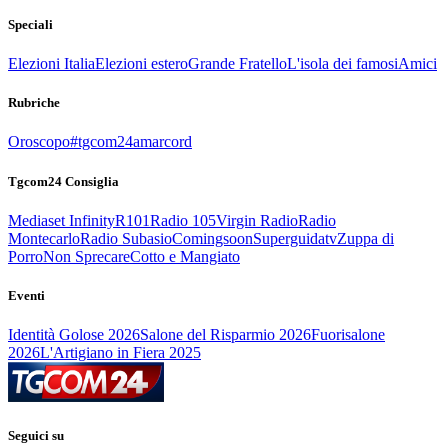
Speciali
Elezioni Italia
Elezioni estero
Grande Fratello
L'isola dei famosi
Amici
Rubriche
Oroscopo
#tgcom24amarcord
Tgcom24 Consiglia
Mediaset Infinity
R101
Radio 105
Virgin Radio
Radio
Montecarlo
Radio Subasio
Comingsoon
Superguidatv
Zuppa di
Porro
Non Sprecare
Cotto e Mangiato
Eventi
Identità Golose 2026
Salone del Risparmio 2026
Fuorisalone
2026
L'Artigiano in Fiera 2025
Seguici su