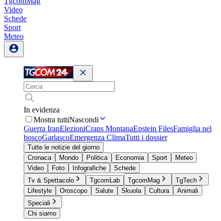
TgcomMag
Video
Schede
Sport
Meteo
In evidenza
Mostra tutti
Nascondi
Guerra Iran
Elezioni
Crans Montana
Epstein Files
Famiglia nel
bosco
Garlasco
Emergenza Clima
Tutti i dossier
Tutte le notizie del giorno
Cronaca
Mondo
Politica
Economia
Sport
Meteo
Video
Foto
Infografiche
Schede
Tv & Spettacolo
TgcomLab
TgcomMag
TgTech
Lifestyle
Oroscopo
Salute
Skuola
Cultura
Animali
Speciali
Chi siamo