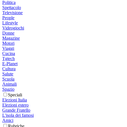
Politica
Spettacolo
Televisione
People
Lifestyle
Videogiochi
Donne
Magazine
Motori
Viaggi
Cucina
Tgtech
E-Planet
Cultura
Salute
Scuola
Animali
Spazio
Speciali
Elezioni Italia
Elezioni estero
Grande Fratello
L'isola dei famosi
Amici
Rubriche