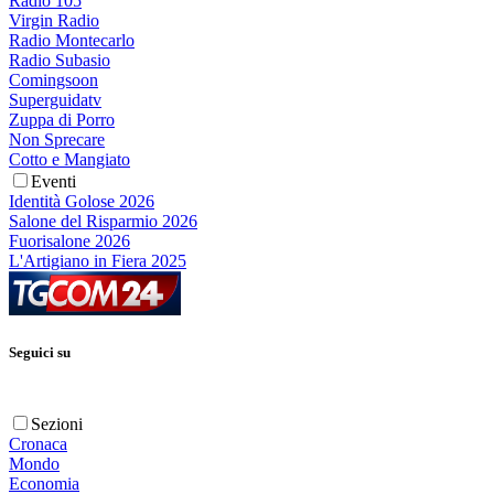
Radio 105
Virgin Radio
Radio Montecarlo
Radio Subasio
Comingsoon
Superguidatv
Zuppa di Porro
Non Sprecare
Cotto e Mangiato
Eventi
Identità Golose 2026
Salone del Risparmio 2026
Fuorisalone 2026
L'Artigiano in Fiera 2025
Seguici su
Sezioni
Cronaca
Mondo
Economia