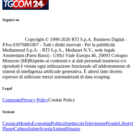
Seguici su
Copyright © 1999-
2026
RTI S.p.A. Business Digital -
P.Iva 03976881007 - Tutti i diritti riservati - Per la pubblicità
Mediamond S.p.A. - RTI S.p.A., Mediaset N.V., sede legale
Amsterdam (Paesi Bassi) - Uffici Viale Europa 46, 20093 Cologno
Monzese (MI)
Rispetto ai contenuti e ai dati personali trasmessi e/o
riprodotti è vietata ogni utilizzazione funzionale all’addestramento di
sistemi di intelligenza artificiale generativa. È altresì fatto divieto
espresso di utilizzare mezzi automatizzati di data scraping.
Legal
Corporate
Privacy Policy
Cookie Policy
Sezioni
Cronaca
Mondo
Economia
Politica
Spettacolo
Televisione
People
Lifestyl
Planet
Cultura
Salute
Scuola
Animali
Spazio