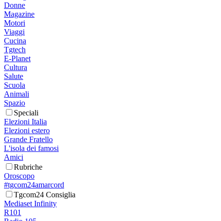
Donne
Magazine
Motori
Viaggi
Cucina
Tgtech
E-Planet
Cultura
Salute
Scuola
Animali
Spazio
Speciali
Elezioni Italia
Elezioni estero
Grande Fratello
L'isola dei famosi
Amici
Rubriche
Oroscopo
#tgcom24amarcord
Tgcom24 Consiglia
Mediaset Infinity
R101