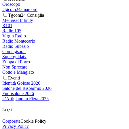
Oroscopo
#tgcom24amarcord
Tgcom24 Consiglia
Mediaset Infinity
R101
Radio 105
Virgin Radio
Radio Montecarlo
Radio Subasio
Comingsoon
Superguidatv
Zuppa di Porro
Non Sprecare
Cotto e Mangiato
Eventi
Identità Golose 2026
Salone del Risparmio 2026
Fuorisalone 2026
L'Artigiano in Fiera 2025
Legal
Corporate
Cookie Policy
Privacy Policy