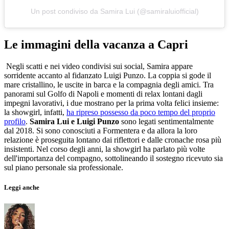
Un post condiviso da Samira Lui (@samiraluiofficial)
Le immagini della vacanza a Capri
Negli scatti e nei video condivisi sui social, Samira appare
sorridente accanto al fidanzato Luigi Punzo. La coppia si gode il
mare cristallino, le uscite in barca e la compagnia degli amici. Tra
panorami sul Golfo di Napoli e momenti di relax lontani dagli
impegni lavorativi, i due mostrano per la prima volta felici insieme:
la showgirl, infatti,
ha ripreso possesso da poco tempo del proprio
profilo
.
Samira Lui e Luigi Punzo
sono legati sentimentalmente
dal 2018. Si sono conosciuti a Formentera e da allora la loro
relazione è proseguita lontano dai riflettori e dalle cronache rosa più
insistenti. Nel corso degli anni, la showgirl ha parlato più volte
dell'importanza del compagno, sottolineando il sostegno ricevuto sia
sul piano personale sia professionale.
Leggi anche