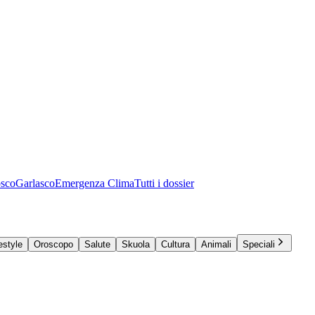
osco
Garlasco
Emergenza Clima
Tutti i dossier
estyle
Oroscopo
Salute
Skuola
Cultura
Animali
Speciali