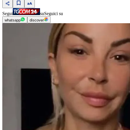
Segui
su
Seguici su
whatsapp
discover