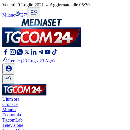
Venerdì 9 Luglio 2021
-
Aggiornato alle
05:30
Milano
27°
Leone
(23 Lug - 23 Ago)
Ultim'ora
Cronaca
Mondo
Economia
TgcomLab
Televisione