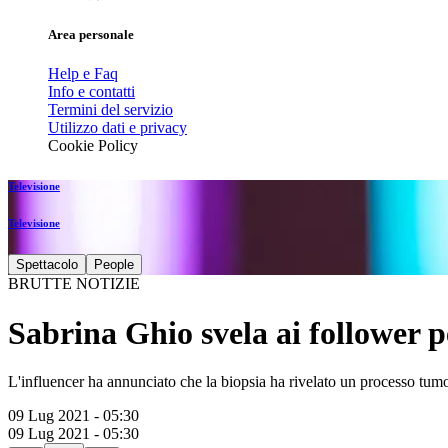
Area personale
Help e Faq
Info e contatti
Termini del servizio
Utilizzo dati e privacy
Cookie Policy
Televisione
Televisione
Spettacolo
People
BRUTTE NOTIZIE
Sabrina Ghio svela ai follower p
L'influencer ha annunciato che la biopsia ha rivelato un processo tumo
09 Lug 2021 - 05:30
09 Lug 2021 - 05:30