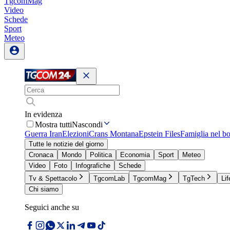
TgcomMag
Video
Schede
Sport
Meteo
In evidenza
Mostra tutti
Nascondi
Guerra Iran
Elezioni
Crans Montana
Epstein Files
Famiglia nel b
Tutte le notizie del giorno
Cronaca
Mondo
Politica
Economia
Sport
Meteo
Video
Foto
Infografiche
Schede
Tv & Spettacolo
TgcomLab
TgcomMag
TgTech
Lif
Chi siamo
Seguici anche su