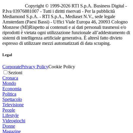
Copyright © 1999-
2026
RTI S.p.A. Business Digital -
P.Iva 03976881007 - Tutti i diritti riservati - Per la pubblicità
Mediamond S.p.A. - RTI S.p.A., Mediaset N.V., sede legale
Amsterdam (Paesi Bassi) - Uffici Viale Europa 46, 20093 Cologno
Monzese (MI)
Rispetto ai contenuti e ai dati personali trasmessi e/o
riprodotti è vietata ogni utilizzazione funzionale all’addestramento di
sistemi di intelligenza artificiale generativa. È altresì fatto divieto
espresso di utilizzare mezzi automatizzati di data scraping.
Legal
Corporate
Privacy Policy
Cookie Policy
Sezioni
Cronaca
Mondo
Economia
Politica
Spettacolo
Televisione
People
Lifestyle
Videogiochi
Donne
Magazine