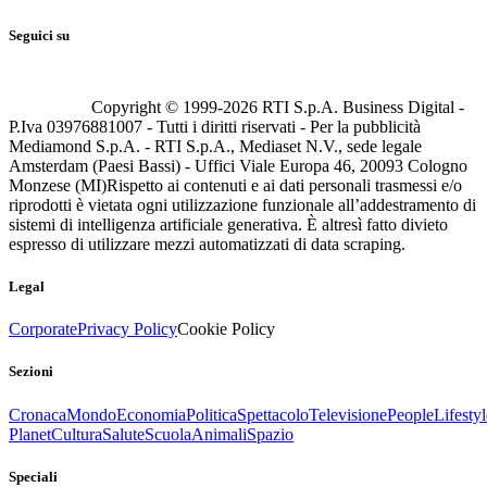
Seguici su
Copyright © 1999-
2026
RTI S.p.A. Business Digital -
P.Iva 03976881007 - Tutti i diritti riservati - Per la pubblicità
Mediamond S.p.A. - RTI S.p.A., Mediaset N.V., sede legale
Amsterdam (Paesi Bassi) - Uffici Viale Europa 46, 20093 Cologno
Monzese (MI)
Rispetto ai contenuti e ai dati personali trasmessi e/o
riprodotti è vietata ogni utilizzazione funzionale all’addestramento di
sistemi di intelligenza artificiale generativa. È altresì fatto divieto
espresso di utilizzare mezzi automatizzati di data scraping.
Legal
Corporate
Privacy Policy
Cookie Policy
Sezioni
Cronaca
Mondo
Economia
Politica
Spettacolo
Televisione
People
Lifestyl
Planet
Cultura
Salute
Scuola
Animali
Spazio
Speciali