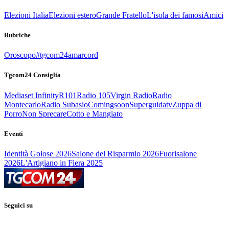
Elezioni Italia
Elezioni estero
Grande Fratello
L'isola dei famosi
Amici
Rubriche
Oroscopo
#tgcom24amarcord
Tgcom24 Consiglia
Mediaset Infinity
R101
Radio 105
Virgin Radio
Radio
Montecarlo
Radio Subasio
Comingsoon
Superguidatv
Zuppa di
Porro
Non Sprecare
Cotto e Mangiato
Eventi
Identità Golose 2026
Salone del Risparmio 2026
Fuorisalone
2026
L'Artigiano in Fiera 2025
Seguici su