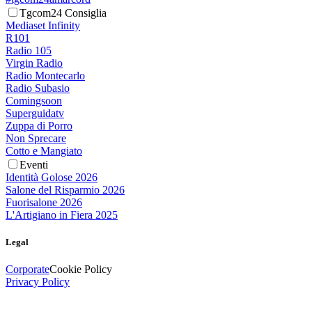
Tgcom24 Consiglia
Mediaset Infinity
R101
Radio 105
Virgin Radio
Radio Montecarlo
Radio Subasio
Comingsoon
Superguidatv
Zuppa di Porro
Non Sprecare
Cotto e Mangiato
Eventi
Identità Golose 2026
Salone del Risparmio 2026
Fuorisalone 2026
L'Artigiano in Fiera 2025
Legal
Corporate
Cookie Policy
Privacy Policy