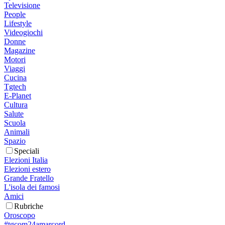
Televisione
People
Lifestyle
Videogiochi
Donne
Magazine
Motori
Viaggi
Cucina
Tgtech
E-Planet
Cultura
Salute
Scuola
Animali
Spazio
Speciali
Elezioni Italia
Elezioni estero
Grande Fratello
L'isola dei famosi
Amici
Rubriche
Oroscopo
#tgcom24amarcord