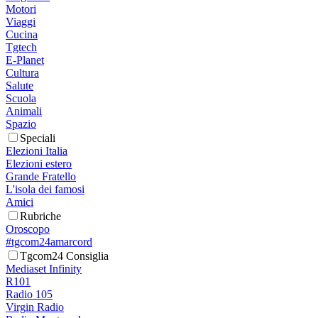
Motori
Viaggi
Cucina
Tgtech
E-Planet
Cultura
Salute
Scuola
Animali
Spazio
Speciali
Elezioni Italia
Elezioni estero
Grande Fratello
L'isola dei famosi
Amici
Rubriche
Oroscopo
#tgcom24amarcord
Tgcom24 Consiglia
Mediaset Infinity
R101
Radio 105
Virgin Radio