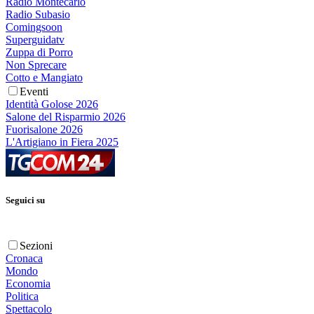
Radio Montecarlo
Radio Subasio
Comingsoon
Superguidatv
Zuppa di Porro
Non Sprecare
Cotto e Mangiato
Eventi
Identità Golose 2026
Salone del Risparmio 2026
Fuorisalone 2026
L'Artigiano in Fiera 2025
Seguici su
Sezioni
Cronaca
Mondo
Economia
Politica
Spettacolo