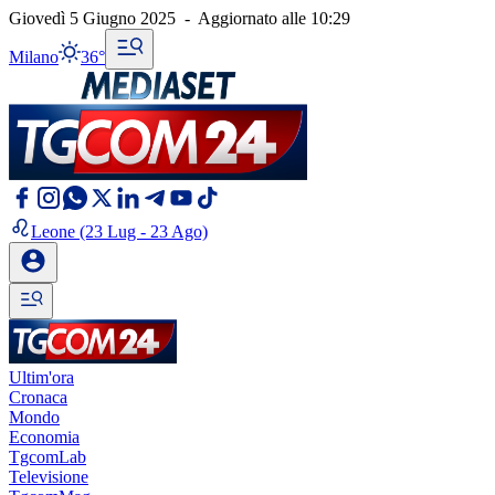
Giovedì 5 Giugno 2025
-
Aggiornato alle
10:29
Milano
36°
Leone
(23 Lug - 23 Ago)
Ultim'ora
Cronaca
Mondo
Economia
TgcomLab
Televisione