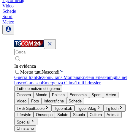
TgcomMag
Video
Schede
Sport
Meteo
In evidenza
Mostra tutti
Nascondi
Guerra Iran
Elezioni
Crans Montana
Epstein Files
Famiglia nel
bosco
Garlasco
Emergenza Clima
Tutti i dossier
Tutte le notizie del giorno
Cronaca
Mondo
Politica
Economia
Sport
Meteo
Video
Foto
Infografiche
Schede
Tv & Spettacolo
TgcomLab
TgcomMag
TgTech
Lifestyle
Oroscopo
Salute
Skuola
Cultura
Animali
Speciali
Chi siamo