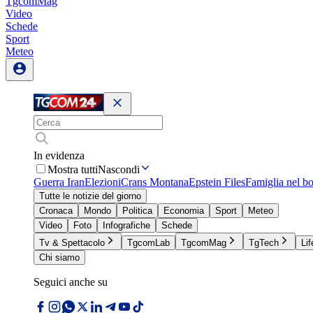
TgcomMag
Video
Schede
Sport
Meteo
In evidenza
Mostra tutti
Nascondi
Guerra Iran
Elezioni
Crans Montana
Epstein Files
Famiglia nel b
Tutte le notizie del giorno
Cronaca
Mondo
Politica
Economia
Sport
Meteo
Video
Foto
Infografiche
Schede
Tv & Spettacolo
TgcomLab
TgcomMag
TgTech
Lif
Chi siamo
Seguici anche su