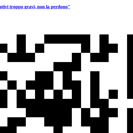
otivi troppo gravi, non la perdono"