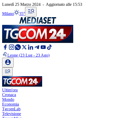
Lunedì 25 Marzo 2024
-
Aggiornato alle
15:53
Milano
35°
Leone
(23 Lug - 23 Ago)
Ultim'ora
Cronaca
Mondo
Economia
TgcomLab
Televisione