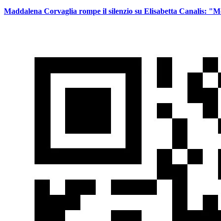
Maddalena Corvaglia rompe il silenzio su Elisabetta Canalis: "M