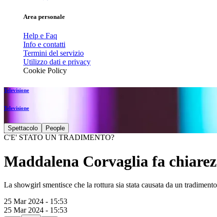
Area personale
Help e Faq
Info e contatti
Termini del servizio
Utilizzo dati e privacy
Cookie Policy
Televisione
Televisione
Spettacolo
People
C'E' STATO UN TRADIMENTO?
Maddalena Corvaglia fa chiarezza
La showgirl smentisce che la rottura sia stata causata da un tradiment
25 Mar 2024 - 15:53
25 Mar 2024 - 15:53