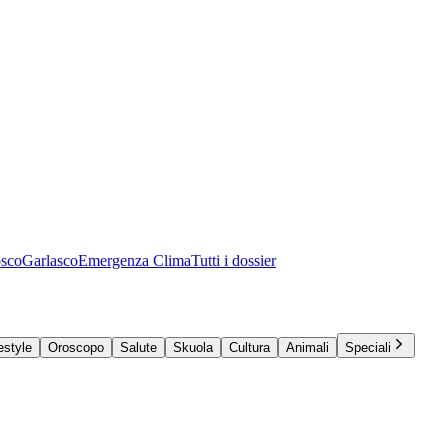
osco
Garlasco
Emergenza Clima
Tutti i dossier
estyle
Oroscopo
Salute
Skuola
Cultura
Animali
Speciali