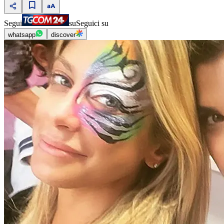
Segui
su
Seguici su
whatsapp
discover