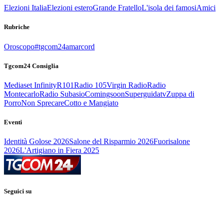
Elezioni Italia
Elezioni estero
Grande Fratello
L'isola dei famosi
Amici
Rubriche
Oroscopo
#tgcom24amarcord
Tgcom24 Consiglia
Mediaset Infinity
R101
Radio 105
Virgin Radio
Radio
Montecarlo
Radio Subasio
Comingsoon
Superguidatv
Zuppa di
Porro
Non Sprecare
Cotto e Mangiato
Eventi
Identità Golose 2026
Salone del Risparmio 2026
Fuorisalone
2026
L'Artigiano in Fiera 2025
Seguici su