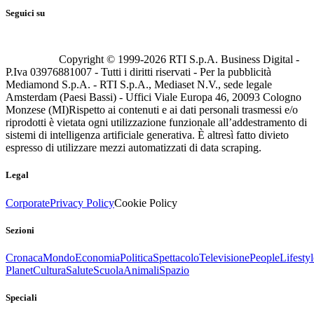
Seguici su
Copyright © 1999-
2026
RTI S.p.A. Business Digital -
P.Iva 03976881007 - Tutti i diritti riservati - Per la pubblicità
Mediamond S.p.A. - RTI S.p.A., Mediaset N.V., sede legale
Amsterdam (Paesi Bassi) - Uffici Viale Europa 46, 20093 Cologno
Monzese (MI)
Rispetto ai contenuti e ai dati personali trasmessi e/o
riprodotti è vietata ogni utilizzazione funzionale all’addestramento di
sistemi di intelligenza artificiale generativa. È altresì fatto divieto
espresso di utilizzare mezzi automatizzati di data scraping.
Legal
Corporate
Privacy Policy
Cookie Policy
Sezioni
Cronaca
Mondo
Economia
Politica
Spettacolo
Televisione
People
Lifestyl
Planet
Cultura
Salute
Scuola
Animali
Spazio
Speciali