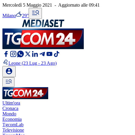
Mercoledì 5 Maggio 2021
-
Aggiornato alle
09:41
Milano
29°
Leone
(23 Lug - 23 Ago)
Ultim'ora
Cronaca
Mondo
Economia
TgcomLab
Televisione