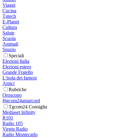
Viaggi
Cucina
Tgtech
E-Planet
Cultura
Salute
Scuola
Animali
Spazio
Speciali
Elezioni Italia
Elezioni estero
Grande Fratello
L'isola dei famosi
Amici
Rubriche
Oroscopo
#tgcom24amarcord
Tgcom24 Consiglia
Mediaset Infinity
R101
Radio 105
Virgin Radio
Radio Montecarlo