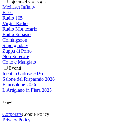
Tgcom24 Consiglia
Mediaset Infinity
R101
Radio 105
Virgin Radio
Radio Montecarlo
Radio Subasio
Comingsoon
Superguidatv
Zuppa di Porro
Non Sprecare
Cotto e Mangiato
Eventi
Identità Golose 2026
Salone del Risparmio 2026
Fuorisalone 2026
L'Artigiano in Fiera 2025
Legal
Corporate
Cookie Policy
Privacy Policy