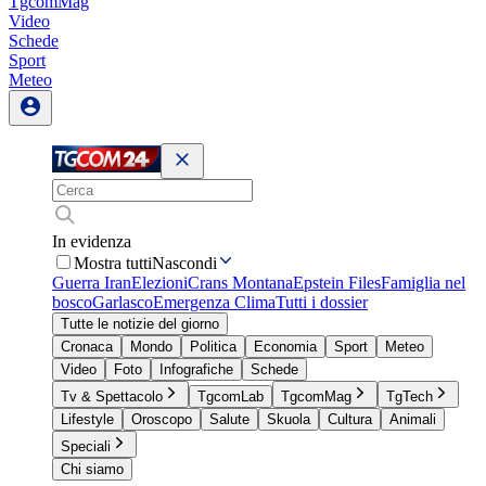
TgcomMag
Video
Schede
Sport
Meteo
In evidenza
Mostra tutti
Nascondi
Guerra Iran
Elezioni
Crans Montana
Epstein Files
Famiglia nel
bosco
Garlasco
Emergenza Clima
Tutti i dossier
Tutte le notizie del giorno
Cronaca
Mondo
Politica
Economia
Sport
Meteo
Video
Foto
Infografiche
Schede
Tv & Spettacolo
TgcomLab
TgcomMag
TgTech
Lifestyle
Oroscopo
Salute
Skuola
Cultura
Animali
Speciali
Chi siamo