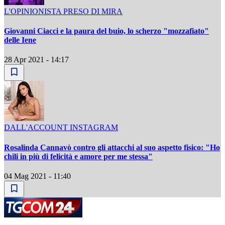
L'OPINIONISTA PRESO DI MIRA
Giovanni Ciacci e la paura del buio, lo scherzo "mozzafiato"
delle Iene
28 Apr 2021 - 14:17
DALL'ACCOUNT INSTAGRAM
Rosalinda Cannavò contro gli attacchi al suo aspetto fisico: "Ho
chili in più di felicità e amore per me stessa"
04 Mag 2021 - 11:40