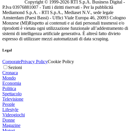
Copyright © 1999-
2026
RTI S.p.A. Business Digital -
P.Iva 03976881007 - Tutti i diritti riservati - Per la pubblicità
Mediamond S.p.A. - RTI S.p.A., Mediaset N.V., sede legale
Amsterdam (Paesi Bassi) - Uffici Viale Europa 46, 20093 Cologno
Monzese (MI)
Rispetto ai contenuti e ai dati personali trasmessi e/o
riprodotti è vietata ogni utilizzazione funzionale all’addestramento di
sistemi di intelligenza artificiale generativa. È altresì fatto divieto
espresso di utilizzare mezzi automatizzati di data scraping.
Legal
Corporate
Privacy Policy
Cookie Policy
Sezioni
Cronaca
Mondo
Economia
Politica
Spettacolo
Televisione
People
Lifestyle
Videogiochi
Donne
Magazine
Motori