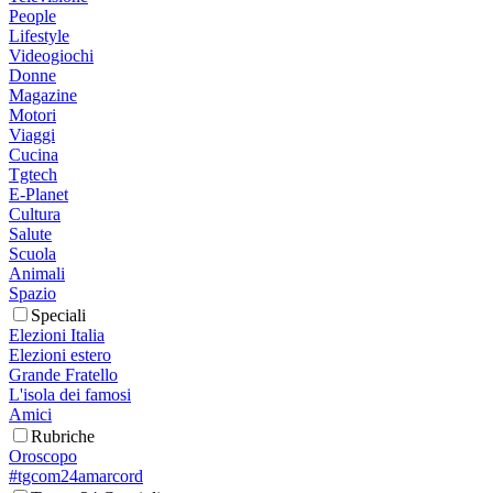
People
Lifestyle
Videogiochi
Donne
Magazine
Motori
Viaggi
Cucina
Tgtech
E-Planet
Cultura
Salute
Scuola
Animali
Spazio
Speciali
Elezioni Italia
Elezioni estero
Grande Fratello
L'isola dei famosi
Amici
Rubriche
Oroscopo
#tgcom24amarcord