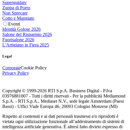
Superguidatv
Zuppa di Porro
Non Sprecare
Cotto e Mangiato
Eventi
Identità Golose 2026
Salone del Risparmio 2026
Fuorisalone 2026
L'Artigiano in Fiera 2025
Legal
Corporate
Cookie Policy
Privacy Policy
Copyright © 1999-
2026
RTI S.p.A. Business Digital - P.Iva
03976881007 - Tutti i diritti riservati - Per la pubblicità Mediamond
S.p.A. - RTI S.p.A., Mediaset N.V., sede legale Amsterdam (Paesi
Bassi) - Uffici Viale Europa 46, 20093 Cologno Monzese (MI)
Rispetto ai contenuti e ai dati personali trasmessi e/o riprodotti è
vietata ogni utilizzazione funzionale all’addestramento di sistemi di
intelligenza artificiale generativa. È altresì fatto divieto espresso di