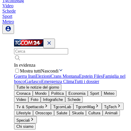
TgcomMag
Video
Schede
Sport
Meteo
In evidenza
Mostra tutti
Nascondi
Guerra Iran
Elezioni
Crans Montana
Epstein Files
Famiglia nel
bosco
Garlasco
Emergenza Clima
Tutti i dossier
Tutte le notizie del giorno
Cronaca
Mondo
Politica
Economia
Sport
Meteo
Video
Foto
Infografiche
Schede
Tv & Spettacolo
TgcomLab
TgcomMag
TgTech
Lifestyle
Oroscopo
Salute
Skuola
Cultura
Animali
Speciali
Chi siamo