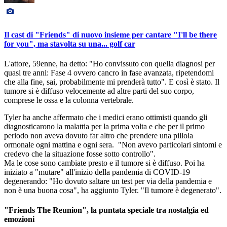
Il cast di "Friends" di nuovo insieme per cantare "I'll be there
for you", ma stavolta su una... golf car
L'attore, 59enne, ha detto: "Ho convissuto con quella diagnosi per
quasi tre anni: Fase 4 ovvero cancro in fase avanzata, ripetendomi
che alla fine, sai, probabilmente mi prenderà tutto". E così è stato. Il
tumore si è diffuso velocemente ad altre parti del suo corpo,
comprese le ossa e la colonna vertebrale.
Tyler ha anche affermato che i medici erano ottimisti quando gli
diagnosticarono la malattia per la prima volta e che per il primo
periodo non aveva dovuto far altro che prendere una pillola
ormonale ogni mattina e ogni sera. "Non avevo particolari sintomi e
credevo che la situazione fosse sotto controllo".
Ma le cose sono cambiate presto e il tumore si è diffuso. Poi ha
iniziato a "mutare" all'inizio della pandemia di COVID-19
degenerando: "Ho dovuto saltare un test per via della pandemia e
non è una buona cosa", ha aggiunto Tyler. "Il tumore è degenerato".
"Friends The Reunion", la puntata speciale tra nostalgia ed
emozioni