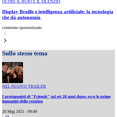
OLTRE IL BUIO E IL SILENZIO
Display Braille e intelligenza artificiale: la tecnologia
che dà autonomia
contenuto sponsorizzato
Sullo stesso tema
NEL NUOVO TRAILER
I protagonisti di "Friends" sul set 20 anni dopo: ecco le prime
immagini della reunion
20 Mag 2021 - 09:49