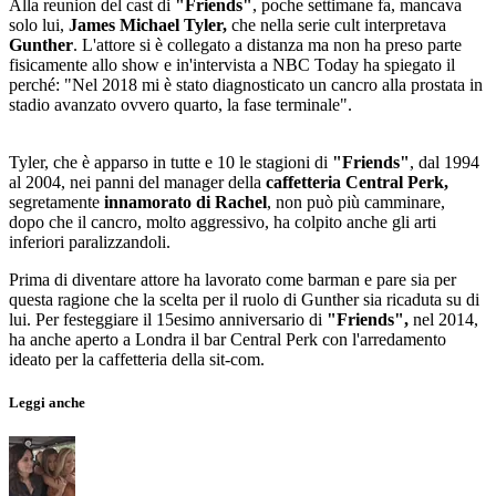
Alla reunion del cast di
"Friends"
, poche settimane fa, mancava
solo lui,
James Michael Tyler,
che nella serie cult interpretava
Gunther
. L'attore si è collegato a distanza ma non ha preso parte
fisicamente allo show e in'intervista a NBC Today ha spiegato il
perché: "Nel 2018 mi è stato diagnosticato un cancro alla prostata in
stadio avanzato ovvero quarto, la fase terminale".
Tyler, che è apparso in tutte e 10 le stagioni di
"Friends"
, dal 1994
al 2004, nei panni del manager della
caffetteria Central Perk,
segretamente
innamorato di Rachel
, non può più camminare,
dopo che il cancro, molto aggressivo, ha colpito anche gli arti
inferiori paralizzandoli.
Prima di diventare attore ha lavorato come barman e pare sia per
questa ragione che la scelta per il ruolo di Gunther sia ricaduta su di
lui. Per festeggiare il 15esimo anniversario di
"Friends",
nel 2014,
ha anche aperto a Londra il bar Central Perk con l'arredamento
ideato per la caffetteria della sit-com.
Leggi anche