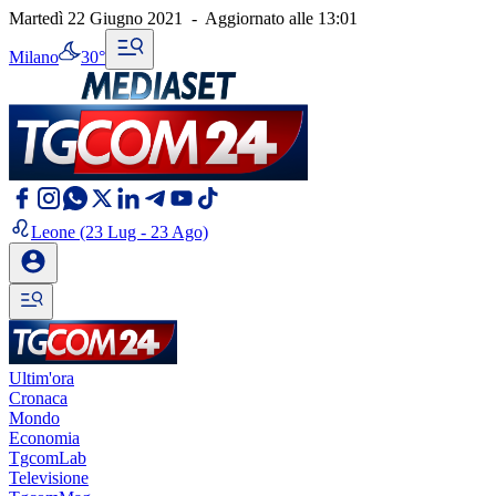
Martedì 22 Giugno 2021
-
Aggiornato alle
13:01
Milano
30°
Leone
(23 Lug - 23 Ago)
Ultim'ora
Cronaca
Mondo
Economia
TgcomLab
Televisione