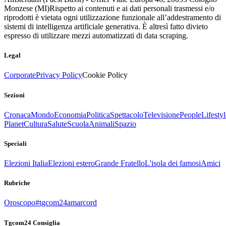
Monzese (MI)
Rispetto ai contenuti e ai dati personali trasmessi e/o
riprodotti è vietata ogni utilizzazione funzionale all’addestramento di
sistemi di intelligenza artificiale generativa. È altresì fatto divieto
espresso di utilizzare mezzi automatizzati di data scraping.
Legal
Corporate
Privacy Policy
Cookie Policy
Sezioni
Cronaca
Mondo
Economia
Politica
Spettacolo
Televisione
People
Lifestyl
Planet
Cultura
Salute
Scuola
Animali
Spazio
Speciali
Elezioni Italia
Elezioni estero
Grande Fratello
L'isola dei famosi
Amici
Rubriche
Oroscopo
#tgcom24amarcord
Tgcom24 Consiglia