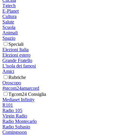
Cucina
Tgtech
E-Planet
Cultura
Salute
Scuola
Animali
Spazio
Speciali
Elezioni Italia
Elezioni estero
Grande Fratello
L'isola dei famosi
Amici
Rubriche
Oroscopo
#tgcom24amarcord
Tgcom24 Consiglia
Mediaset Infinity
R101
Radio 105
Virgin Radio
Radio Montecarlo
Radio Subasio
Comingsoon