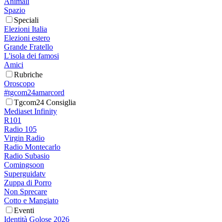
Animali
Spazio
Speciali
Elezioni Italia
Elezioni estero
Grande Fratello
L'isola dei famosi
Amici
Rubriche
Oroscopo
#tgcom24amarcord
Tgcom24 Consiglia
Mediaset Infinity
R101
Radio 105
Virgin Radio
Radio Montecarlo
Radio Subasio
Comingsoon
Superguidatv
Zuppa di Porro
Non Sprecare
Cotto e Mangiato
Eventi
Identità Golose 2026