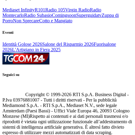
Mediaset Infinity
R101
Radio 105
Virgin Radio
Radio
Montecarlo
Radio Subasio
Comingsoon
Superguidatv
Zuppa di
Porro
Non Sprecare
Cotto e Mangiato
Eventi
Identità Golose 2026
Salone del Risparmio 2026
Fuorisalone
2026
L'Artigiano in Fiera 2025
Seguici su
Copyright © 1999-
2026
RTI S.p.A. Business Digital -
P.Iva 03976881007 - Tutti i diritti riservati - Per la pubblicità
Mediamond S.p.A. - RTI S.p.A., Mediaset N.V., sede legale
Amsterdam (Paesi Bassi) - Uffici Viale Europa 46, 20093 Cologno
Monzese (MI)
Rispetto ai contenuti e ai dati personali trasmessi e/o
riprodotti è vietata ogni utilizzazione funzionale all’addestramento di
sistemi di intelligenza artificiale generativa. È altresì fatto divieto
espresso di utilizzare mezzi automatizzati di data scraping.