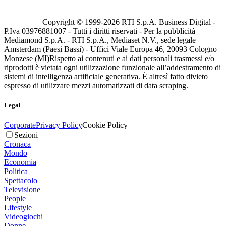
Copyright © 1999-
2026
RTI S.p.A. Business Digital -
P.Iva 03976881007 - Tutti i diritti riservati - Per la pubblicità
Mediamond S.p.A. - RTI S.p.A., Mediaset N.V., sede legale
Amsterdam (Paesi Bassi) - Uffici Viale Europa 46, 20093 Cologno
Monzese (MI)
Rispetto ai contenuti e ai dati personali trasmessi e/o
riprodotti è vietata ogni utilizzazione funzionale all’addestramento di
sistemi di intelligenza artificiale generativa. È altresì fatto divieto
espresso di utilizzare mezzi automatizzati di data scraping.
Legal
Corporate
Privacy Policy
Cookie Policy
Sezioni
Cronaca
Mondo
Economia
Politica
Spettacolo
Televisione
People
Lifestyle
Videogiochi
Donne