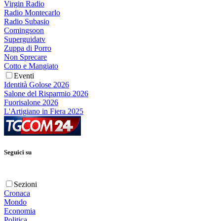
Virgin Radio
Radio Montecarlo
Radio Subasio
Comingsoon
Superguidatv
Zuppa di Porro
Non Sprecare
Cotto e Mangiato
Eventi
Identità Golose 2026
Salone del Risparmio 2026
Fuorisalone 2026
L'Artigiano in Fiera 2025
Seguici su
Sezioni
Cronaca
Mondo
Economia
Politica