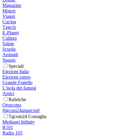
Magazine
Motori
Viaggi
Cucina
Tgtech
E-Planet
Cultura
Salute
Scuola
Animali
Spazio
Speciali
Elezioni Italia
Elezioni estero
Grande Fratello
L'isola dei famosi
Amici
Rubriche
Oroscopo
#tgcom24amarcord
Tgcom24 Consiglia
Mediaset Infinity
R101
Radio 105