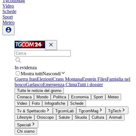
TgcomMag
Video
Schede
Sport
Meteo
In evidenza
Mostra tutti
Nascondi
Guerra Iran
Elezioni
Crans Montana
Epstein Files
Famiglia nel
bosco
Garlasco
Emergenza Clima
Tutti i dossier
Tutte le notizie del giorno
Cronaca
Mondo
Politica
Economia
Sport
Meteo
Video
Foto
Infografiche
Schede
Tv & Spettacolo
TgcomLab
TgcomMag
TgTech
Lifestyle
Oroscopo
Salute
Skuola
Cultura
Animali
Speciali
Chi siamo