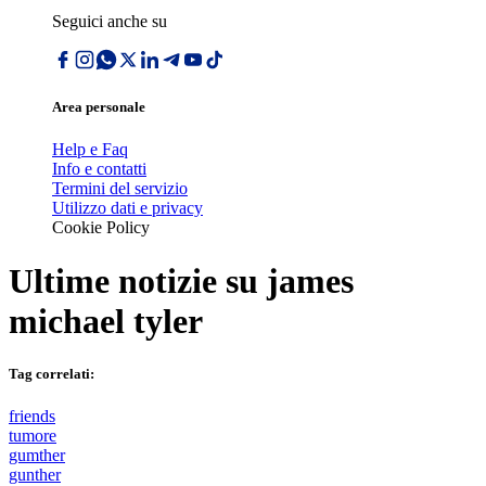
Seguici anche su
Area personale
Help e Faq
Info e contatti
Termini del servizio
Utilizzo dati e privacy
Cookie Policy
Ultime notizie su
james
michael tyler
Tag correlati:
friends
tumore
gumther
gunther