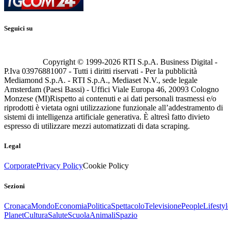
Seguici su
Copyright © 1999-
2026
RTI S.p.A. Business Digital -
P.Iva 03976881007 - Tutti i diritti riservati - Per la pubblicità
Mediamond S.p.A. - RTI S.p.A., Mediaset N.V., sede legale
Amsterdam (Paesi Bassi) - Uffici Viale Europa 46, 20093 Cologno
Monzese (MI)
Rispetto ai contenuti e ai dati personali trasmessi e/o
riprodotti è vietata ogni utilizzazione funzionale all’addestramento di
sistemi di intelligenza artificiale generativa. È altresì fatto divieto
espresso di utilizzare mezzi automatizzati di data scraping.
Legal
Corporate
Privacy Policy
Cookie Policy
Sezioni
Cronaca
Mondo
Economia
Politica
Spettacolo
Televisione
People
Lifestyl
Planet
Cultura
Salute
Scuola
Animali
Spazio