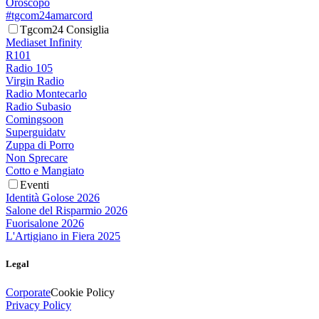
Oroscopo
#tgcom24amarcord
Tgcom24 Consiglia
Mediaset Infinity
R101
Radio 105
Virgin Radio
Radio Montecarlo
Radio Subasio
Comingsoon
Superguidatv
Zuppa di Porro
Non Sprecare
Cotto e Mangiato
Eventi
Identità Golose 2026
Salone del Risparmio 2026
Fuorisalone 2026
L'Artigiano in Fiera 2025
Legal
Corporate
Cookie Policy
Privacy Policy