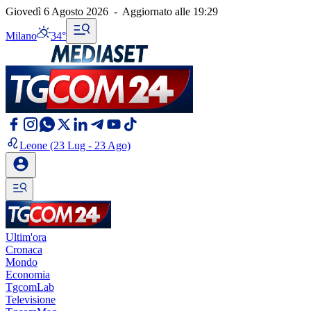
Giovedì 6 Agosto 2026
-
Aggiornato alle
19:29
Milano
34°
Leone
(23 Lug - 23 Ago)
Ultim'ora
Cronaca
Mondo
Economia
TgcomLab
Televisione