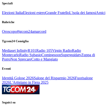
Speciali
Elezioni Italia
Elezioni estero
Grande Fratello
L'isola dei famosi
Amici
Rubriche
Oroscopo
#tgcom24amarcord
Tgcom24 Consiglia
Mediaset Infinity
R101
Radio 105
Virgin Radio
Radio
Montecarlo
Radio Subasio
Comingsoon
Superguidatv
Zuppa di
Porro
Non Sprecare
Cotto e Mangiato
Eventi
Identità Golose 2026
Salone del Risparmio 2026
Fuorisalone
2026
L'Artigiano in Fiera 2025
Seguici su