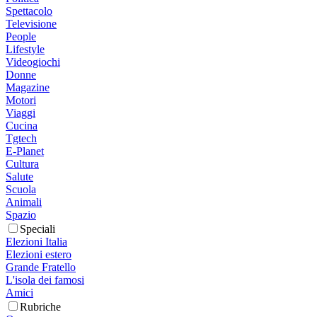
Spettacolo
Televisione
People
Lifestyle
Videogiochi
Donne
Magazine
Motori
Viaggi
Cucina
Tgtech
E-Planet
Cultura
Salute
Scuola
Animali
Spazio
Speciali
Elezioni Italia
Elezioni estero
Grande Fratello
L'isola dei famosi
Amici
Rubriche