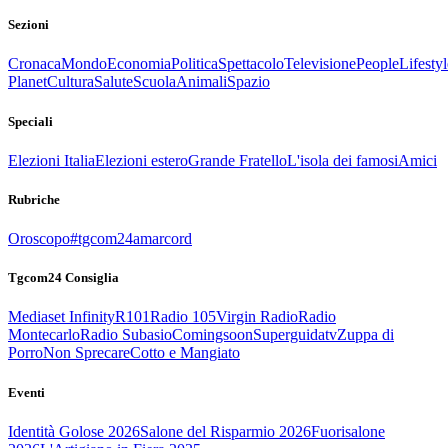
Sezioni
Cronaca
Mondo
Economia
Politica
Spettacolo
Televisione
People
Lifestyl
Planet
Cultura
Salute
Scuola
Animali
Spazio
Speciali
Elezioni Italia
Elezioni estero
Grande Fratello
L'isola dei famosi
Amici
Rubriche
Oroscopo
#tgcom24amarcord
Tgcom24 Consiglia
Mediaset Infinity
R101
Radio 105
Virgin Radio
Radio
Montecarlo
Radio Subasio
Comingsoon
Superguidatv
Zuppa di
Porro
Non Sprecare
Cotto e Mangiato
Eventi
Identità Golose 2026
Salone del Risparmio 2026
Fuorisalone