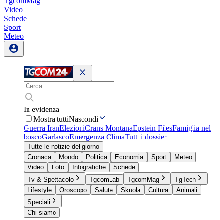
TgcomMag
Video
Schede
Sport
Meteo
In evidenza
Mostra tutti
Nascondi
Guerra Iran
Elezioni
Crans Montana
Epstein Files
Famiglia nel
bosco
Garlasco
Emergenza Clima
Tutti i dossier
Tutte le notizie del giorno
Cronaca
Mondo
Politica
Economia
Sport
Meteo
Video
Foto
Infografiche
Schede
Tv & Spettacolo
TgcomLab
TgcomMag
TgTech
Lifestyle
Oroscopo
Salute
Skuola
Cultura
Animali
Speciali
Chi siamo