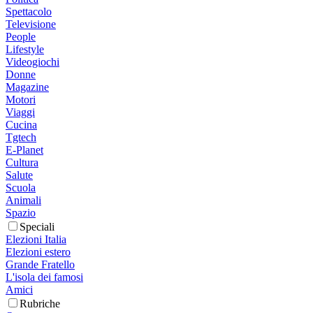
Spettacolo
Televisione
People
Lifestyle
Videogiochi
Donne
Magazine
Motori
Viaggi
Cucina
Tgtech
E-Planet
Cultura
Salute
Scuola
Animali
Spazio
Speciali
Elezioni Italia
Elezioni estero
Grande Fratello
L'isola dei famosi
Amici
Rubriche