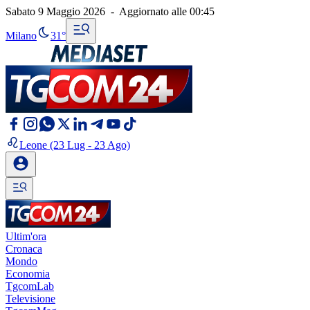
Sabato 9 Maggio 2026
-
Aggiornato alle
00:45
Milano
31°
Leone
(23 Lug - 23 Ago)
Ultim'ora
Cronaca
Mondo
Economia
TgcomLab
Televisione