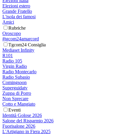
Elezioni Italia
Elezioni estero
Grande Fratello
L'isola dei famosi
Amici
Rubriche
Oroscopo
#tgcom24amarcord
Tgcom24 Consiglia
Mediaset Infinity
R101
Radio 105
Virgin Radio
Radio Montecarlo
Radio Subasio
Comingsoon
Superguidatv
Zuppa di Porro
Non Sprecare
Cotto e Mangiato
Eventi
Identità Golose 2026
Salone del Risparmio 2026
Fuorisalone 2026
L'Artigiano in Fiera 2025