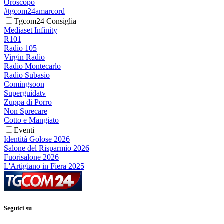
Oroscopo
#tgcom24amarcord
Tgcom24 Consiglia
Mediaset Infinity
R101
Radio 105
Virgin Radio
Radio Montecarlo
Radio Subasio
Comingsoon
Superguidatv
Zuppa di Porro
Non Sprecare
Cotto e Mangiato
Eventi
Identità Golose 2026
Salone del Risparmio 2026
Fuorisalone 2026
L'Artigiano in Fiera 2025
Seguici su