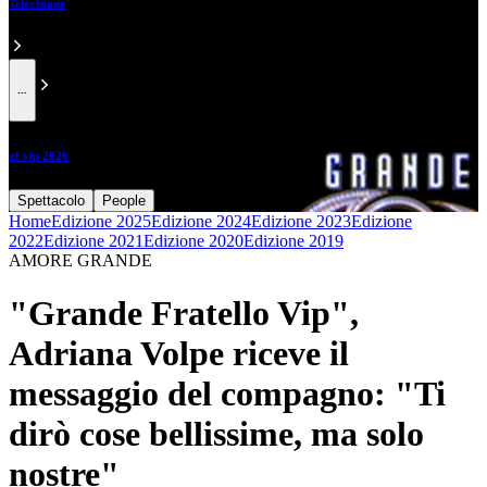
Televisione
...
gf vip 2026
Spettacolo
People
Home
Edizione 2025
Edizione 2024
Edizione 2023
Edizione
2022
Edizione 2021
Edizione 2020
Edizione 2019
AMORE GRANDE
"Grande Fratello Vip",
Adriana Volpe riceve il
messaggio del compagno: "Ti
dirò cose bellissime, ma solo
nostre"