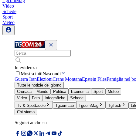
TgcomMag
Video
Schede
Sport
Meteo
In evidenza
Mostra tutti
Nascondi
Guerra Iran
Elezioni
Crans Montana
Epstein Files
Famiglia nel b
Tutte le notizie del giorno
Cronaca
Mondo
Politica
Economia
Sport
Meteo
Video
Foto
Infografiche
Schede
Tv & Spettacolo
TgcomLab
TgcomMag
TgTech
Lif
Chi siamo
Seguici anche su