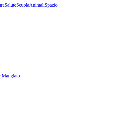
ura
Salute
Scuola
Animali
Spazio
e Mangiato