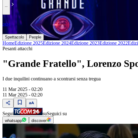
...
2024
Spettacolo
People
Home
Edizione 2025
Edizione 2024
Edizione 2023
Edizione 2022
Ediz
Pesanti attacchi
"Grande Fratello", Lorenzo Spo
I due inquilini continuano a scontrarsi senza tregua
11 Mar 2025 - 02:20
11 Mar 2025 - 02:20
Segui
su
Seguici su
whatsapp
discover