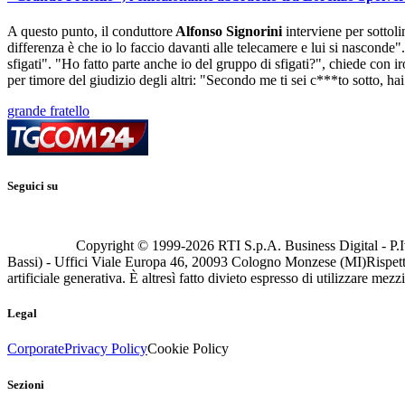
A questo punto, il conduttore
Alfonso Signorini
interviene per sottol
differenza è che io lo faccio davanti alle telecamere e lui si nascond
sfigati". "Ho fatto parte anche io del gruppo di sfigati?", chiede con i
per timore del giudizio degli altri: "Secondo me ti sei c***to sotto, hai
grande fratello
Seguici su
Copyright © 1999-
2026
RTI S.p.A. Business Digital - P.I
Bassi) - Uffici Viale Europa 46, 20093 Cologno Monzese (MI)
Rispett
artificiale generativa. È altresì fatto divieto espresso di utilizzare mez
Legal
Corporate
Privacy Policy
Cookie Policy
Sezioni