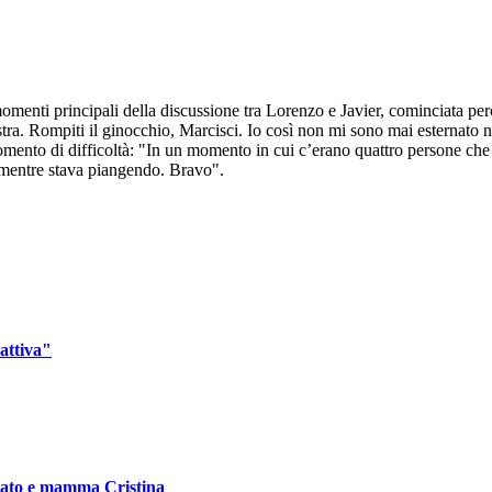
omenti principali della discussione tra Lorenzo e Javier, cominciata per
ra. Rompiti il ginocchio, Marcisci. Io così non mi sono mai esternato ne
momento di difficoltà: "In un momento in cui c’erano quattro persone che
, mentre stava piangendo. Bravo".
attiva"
rato e mamma Cristina