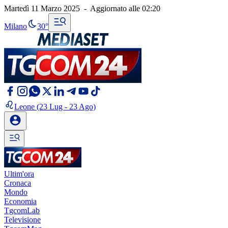
Martedì 11 Marzo 2025
-
Aggiornato alle
02:20
Milano
30°
Leone
(23 Lug - 23 Ago)
Ultim'ora
Cronaca
Mondo
Economia
TgcomLab
Televisione