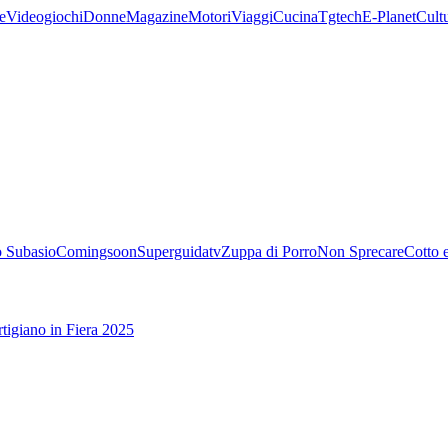
e
Videogiochi
Donne
Magazine
Motori
Viaggi
Cucina
Tgtech
E-Planet
Cult
 Subasio
Comingsoon
Superguidatv
Zuppa di Porro
Non Sprecare
Cotto 
tigiano in Fiera 2025