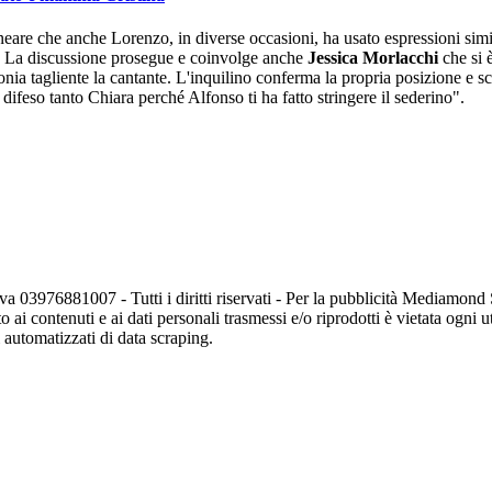
ineare che anche Lorenzo, in diverse occasioni, ha usato espressioni simil
e". La discussione prosegue e coinvolge anche
Jessica Morlacchi
che si 
ronia tagliente la cantante. L'inquilino conferma la propria posizione e s
 difeso tanto Chiara perché Alfonso ti ha fatto stringere il sederino".
va 03976881007 - Tutti i diritti riservati - Per la pubblicità Mediamon
o ai contenuti e ai dati personali trasmessi e/o riprodotti è vietata ogni 
zi automatizzati di data scraping.