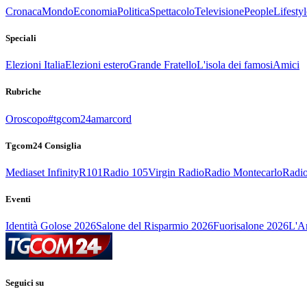
Cronaca
Mondo
Economia
Politica
Spettacolo
Televisione
People
Lifestyl
Speciali
Elezioni Italia
Elezioni estero
Grande Fratello
L'isola dei famosi
Amici
Rubriche
Oroscopo
#tgcom24amarcord
Tgcom24 Consiglia
Mediaset Infinity
R101
Radio 105
Virgin Radio
Radio Montecarlo
Radio
Eventi
Identità Golose 2026
Salone del Risparmio 2026
Fuorisalone 2026
L'Ar
Seguici su