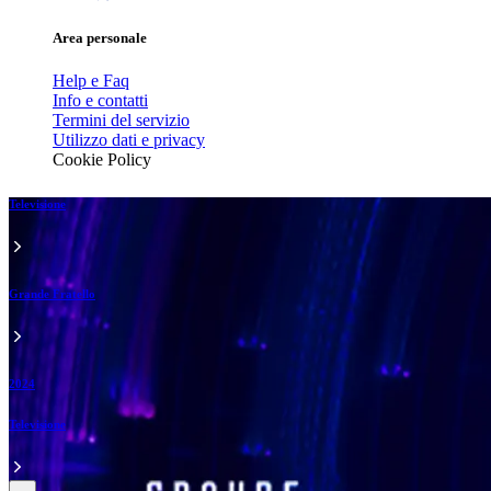
Area personale
Help e Faq
Info e contatti
Termini del servizio
Utilizzo dati e privacy
Cookie Policy
Televisione
Grande Fratello
2024
Televisione