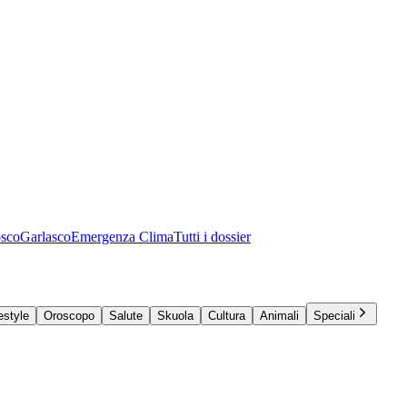
osco
Garlasco
Emergenza Clima
Tutti i dossier
estyle
Oroscopo
Salute
Skuola
Cultura
Animali
Speciali