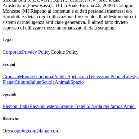
Amsterdam (Paesi Bassi) - Uffici Viale Europa 46, 20093 Cologno
Monzese (MI)
Rispetto ai contenuti e ai dati personali trasmessi e/o
riprodotti è vietata ogni utilizzazione funzionale all’addestramento di
sistemi di intelligenza artificiale generativa. È altresì fatto divieto
espresso di utilizzare mezzi automatizzati di data scraping.
Legal
Corporate
Privacy Policy
Cookie Policy
Sezioni
Cronaca
Mondo
Economia
Politica
Spettacolo
Televisione
People
Lifestyl
Planet
Cultura
Salute
Scuola
Animali
Spazio
Speciali
Elezioni Italia
Elezioni estero
Grande Fratello
L'isola dei famosi
Amici
Rubriche
Oroscopo
#tgcom24amarcord