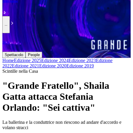
Televisione
...
2024
Spettacolo
People
Home
Edizione 2025
Edizione 2024
Edizione 2023
Edizione
2022
Edizione 2021
Edizione 2020
Edizione 2019
Scintille nella Casa
"Grande Fratello", Shaila
Gatta attacca Stefania
Orlando: "Sei cattiva"
La ballerina e la conduttrice non riescono ad andare d'accordo e
volano stracci