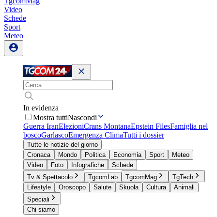
TgcomMag
Video
Schede
Sport
Meteo
In evidenza
Mostra tutti
Nascondi
Guerra Iran
Elezioni
Crans Montana
Epstein Files
Famiglia nel
bosco
Garlasco
Emergenza Clima
Tutti i dossier
Tutte le notizie del giorno
Cronaca
Mondo
Politica
Economia
Sport
Meteo
Video
Foto
Infografiche
Schede
Tv & Spettacolo
TgcomLab
TgcomMag
TgTech
Lifestyle
Oroscopo
Salute
Skuola
Cultura
Animali
Speciali
Chi siamo