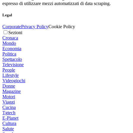
espresso di utilizzare mezzi automatizzati di data scraping.
Legal
Corporate
Privacy Policy
Cookie Policy
Sezioni
Cronaca
Mondo
Economia
Politica
Spettacolo
Televisione
People
Lifestyle
Videogiochi
Donne
Magazine
Motori
Viaggi
Cucina
Tgtech
E-Planet
Cultura
Salute