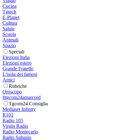
Viaggi
Cucina
Tgtech
E-Planet
Cultura
Salute
Scuola
Animali
Spazio
Speciali
Elezioni Italia
Elezioni estero
Grande Fratello
L'isola dei famosi
Amici
Rubriche
Oroscopo
#tgcom24amarcord
Tgcom24 Consiglia
Mediaset Infinity
R101
Radio 105
Virgin Radio
Radio Montecarlo
Radio Subasio