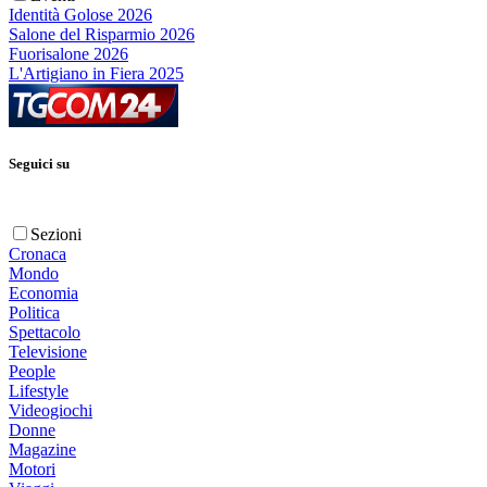
Identità Golose 2026
Salone del Risparmio 2026
Fuorisalone 2026
L'Artigiano in Fiera 2025
Seguici su
Sezioni
Cronaca
Mondo
Economia
Politica
Spettacolo
Televisione
People
Lifestyle
Videogiochi
Donne
Magazine
Motori