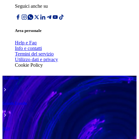
Seguici anche su
Area personale
Help e Faq
Info e contatti
Termini del servizio
Utilizzo dati e privacy
Cookie Policy
Televisione
Grande Fratello
2024