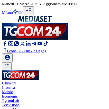
Martedì 11 Marzo 2025
-
Aggiornato alle
00:00
Milano
36°
Leone
(23 Lug - 23 Ago)
Ultim'ora
Cronaca
Mondo
Economia
TgcomLab
Televisione