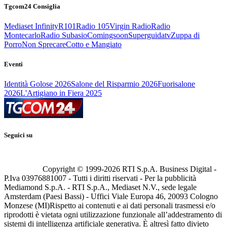
Tgcom24 Consiglia
Mediaset Infinity
R101
Radio 105
Virgin Radio
Radio
Montecarlo
Radio Subasio
Comingsoon
Superguidatv
Zuppa di
Porro
Non Sprecare
Cotto e Mangiato
Eventi
Identità Golose 2026
Salone del Risparmio 2026
Fuorisalone
2026
L'Artigiano in Fiera 2025
Seguici su
Copyright © 1999-
2026
RTI S.p.A. Business Digital -
P.Iva 03976881007 - Tutti i diritti riservati - Per la pubblicità
Mediamond S.p.A. - RTI S.p.A., Mediaset N.V., sede legale
Amsterdam (Paesi Bassi) - Uffici Viale Europa 46, 20093 Cologno
Monzese (MI)
Rispetto ai contenuti e ai dati personali trasmessi e/o
riprodotti è vietata ogni utilizzazione funzionale all’addestramento di
sistemi di intelligenza artificiale generativa. È altresì fatto divieto