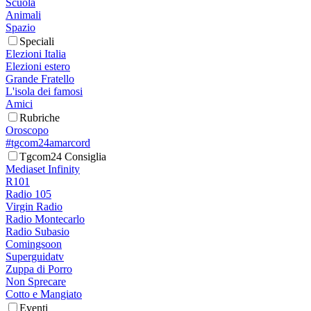
Scuola
Animali
Spazio
Speciali
Elezioni Italia
Elezioni estero
Grande Fratello
L'isola dei famosi
Amici
Rubriche
Oroscopo
#tgcom24amarcord
Tgcom24 Consiglia
Mediaset Infinity
R101
Radio 105
Virgin Radio
Radio Montecarlo
Radio Subasio
Comingsoon
Superguidatv
Zuppa di Porro
Non Sprecare
Cotto e Mangiato
Eventi