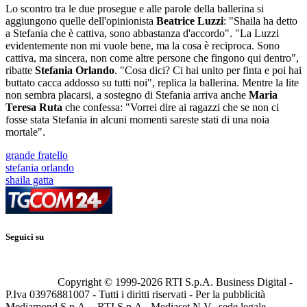
Lo scontro tra le due prosegue e alle parole della ballerina si
aggiungono quelle dell'opinionista
Beatrice Luzzi
: "Shaila ha detto
a Stefania che è cattiva, sono abbastanza d'accordo". "La Luzzi
evidentemente non mi vuole bene, ma la cosa è reciproca. Sono
cattiva, ma sincera, non come altre persone che fingono qui dentro",
ribatte
Stefania Orlando
. "Cosa dici? Ci hai unito per finta e poi hai
buttato cacca addosso su tutti noi", replica la ballerina. Mentre la lite
non sembra placarsi, a sostegno di Stefania arriva anche
Maria
Teresa Ruta
che confessa: "Vorrei dire ai ragazzi che se non ci
fosse stata Stefania in alcuni momenti sareste stati di una noia
mortale".
grande fratello
stefania orlando
shaila gatta
Seguici su
Copyright © 1999-
2026
RTI S.p.A. Business Digital -
P.Iva 03976881007 - Tutti i diritti riservati - Per la pubblicità
Mediamond S.p.A. - RTI S.p.A., Mediaset N.V., sede legale