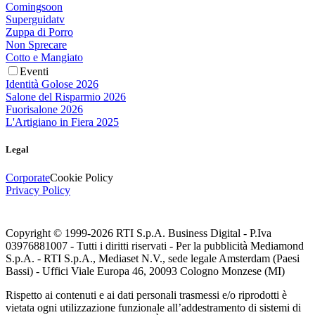
Comingsoon
Superguidatv
Zuppa di Porro
Non Sprecare
Cotto e Mangiato
Eventi
Identità Golose 2026
Salone del Risparmio 2026
Fuorisalone 2026
L'Artigiano in Fiera 2025
Legal
Corporate
Cookie Policy
Privacy Policy
Copyright © 1999-
2026
RTI S.p.A. Business Digital - P.Iva
03976881007 - Tutti i diritti riservati - Per la pubblicità Mediamond
S.p.A. - RTI S.p.A., Mediaset N.V., sede legale Amsterdam (Paesi
Bassi) - Uffici Viale Europa 46, 20093 Cologno Monzese (MI)
Rispetto ai contenuti e ai dati personali trasmessi e/o riprodotti è
vietata ogni utilizzazione funzionale all’addestramento di sistemi di