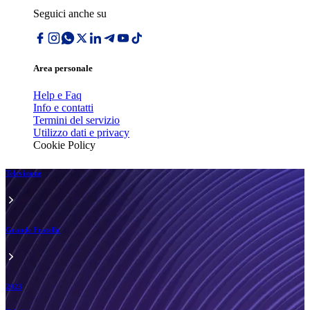
Seguici anche su
Area personale
Help e Faq
Info e contatti
Termini del servizio
Utilizzo dati e privacy
Cookie Policy
Televisione
Grande Fratello
2023