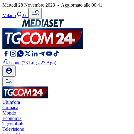
Martedì 28 Novembre 2023
-
Aggiornato alle
00:41
Milano
27°
Leone
(23 Lug - 23 Ago)
Ultim'ora
Cronaca
Mondo
Economia
TgcomLab
Televisione