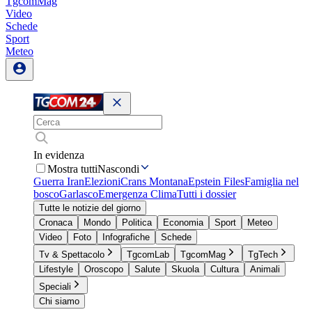
TgcomMag
Video
Schede
Sport
Meteo
In evidenza
Mostra tutti
Nascondi
Guerra Iran
Elezioni
Crans Montana
Epstein Files
Famiglia nel
bosco
Garlasco
Emergenza Clima
Tutti i dossier
Tutte le notizie del giorno
Cronaca
Mondo
Politica
Economia
Sport
Meteo
Video
Foto
Infografiche
Schede
Tv & Spettacolo
TgcomLab
TgcomMag
TgTech
Lifestyle
Oroscopo
Salute
Skuola
Cultura
Animali
Speciali
Chi siamo