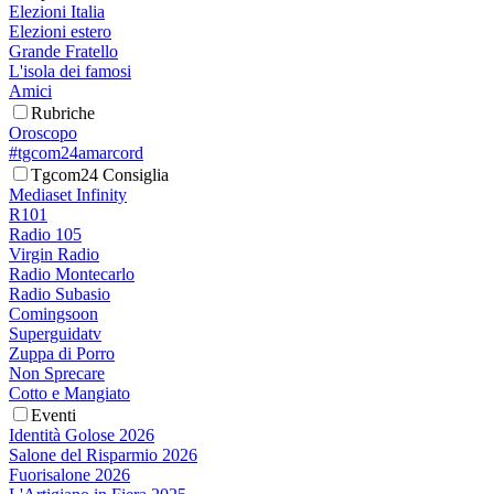
Elezioni Italia
Elezioni estero
Grande Fratello
L'isola dei famosi
Amici
Rubriche
Oroscopo
#tgcom24amarcord
Tgcom24 Consiglia
Mediaset Infinity
R101
Radio 105
Virgin Radio
Radio Montecarlo
Radio Subasio
Comingsoon
Superguidatv
Zuppa di Porro
Non Sprecare
Cotto e Mangiato
Eventi
Identità Golose 2026
Salone del Risparmio 2026
Fuorisalone 2026