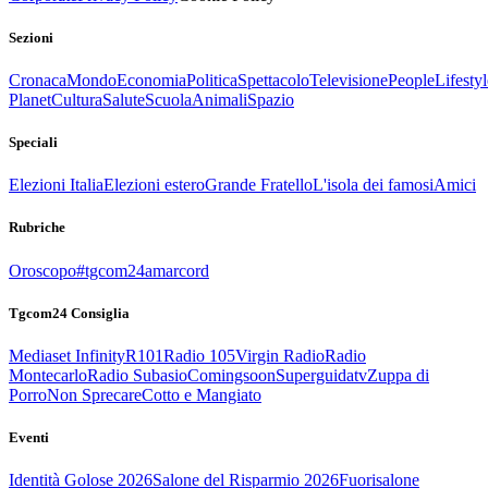
Sezioni
Cronaca
Mondo
Economia
Politica
Spettacolo
Televisione
People
Lifestyl
Planet
Cultura
Salute
Scuola
Animali
Spazio
Speciali
Elezioni Italia
Elezioni estero
Grande Fratello
L'isola dei famosi
Amici
Rubriche
Oroscopo
#tgcom24amarcord
Tgcom24 Consiglia
Mediaset Infinity
R101
Radio 105
Virgin Radio
Radio
Montecarlo
Radio Subasio
Comingsoon
Superguidatv
Zuppa di
Porro
Non Sprecare
Cotto e Mangiato
Eventi
Identità Golose 2026
Salone del Risparmio 2026
Fuorisalone