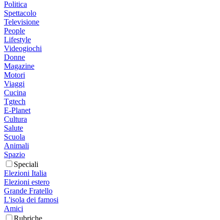
Politica
Spettacolo
Televisione
People
Lifestyle
Videogiochi
Donne
Magazine
Motori
Viaggi
Cucina
Tgtech
E-Planet
Cultura
Salute
Scuola
Animali
Spazio
Speciali
Elezioni Italia
Elezioni estero
Grande Fratello
L'isola dei famosi
Amici
Rubriche