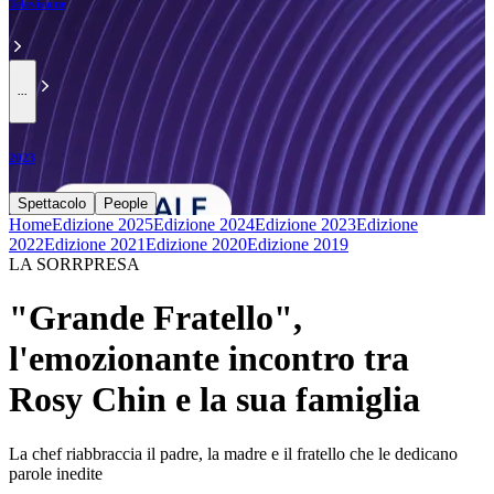
Televisione
...
2023
Spettacolo
People
Home
Edizione 2025
Edizione 2024
Edizione 2023
Edizione
2022
Edizione 2021
Edizione 2020
Edizione 2019
LA SORRPRESA
"Grande Fratello",
l'emozionante incontro tra
Rosy Chin e la sua famiglia
La chef riabbraccia il padre, la madre e il fratello che le dedicano
parole inedite