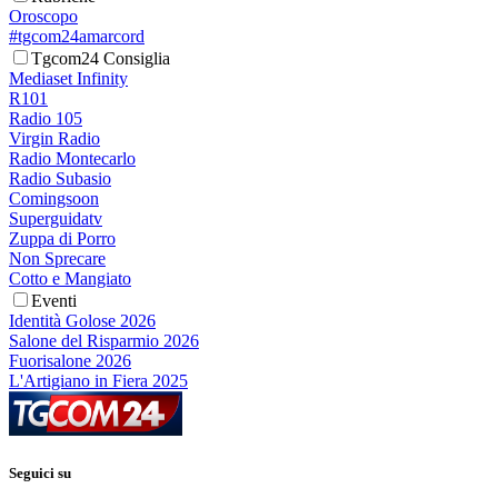
Oroscopo
#tgcom24amarcord
Tgcom24 Consiglia
Mediaset Infinity
R101
Radio 105
Virgin Radio
Radio Montecarlo
Radio Subasio
Comingsoon
Superguidatv
Zuppa di Porro
Non Sprecare
Cotto e Mangiato
Eventi
Identità Golose 2026
Salone del Risparmio 2026
Fuorisalone 2026
L'Artigiano in Fiera 2025
Seguici su