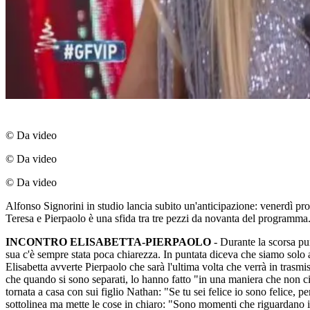
© Da video
© Da video
© Da video
Alfonso Signorini in studio lancia subito un'anticipazione: venerdì pr
Teresa e Pierpaolo è una sfida tra tre pezzi da novanta del programma
INCONTRO ELISABETTA-PIERPAOLO
- Durante la scorsa pun
sua c'è sempre stata poca chiarezza. In puntata diceva che siamo solo 
Elisabetta avverte Pierpaolo che sarà l'ultima volta che verrà in trasm
che quando si sono separati, lo hanno fatto "in una maniera che non ci
tornata a casa con sui figlio Nathan: "Se tu sei felice io sono felice,
sottolinea ma mette le cose in chiaro: "Sono momenti che riguardano il G