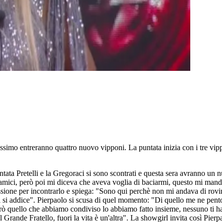
ossimo entreranno quattro nuovo vipponi. La puntata inizia con i tre vipp
.
tata Pretelli e la Gregoraci si sono scontrati e questa sera avranno un n
amici, però poi mi diceva che aveva voglia di baciarmi, questo mi manda
issione per incontrarlo e spiega: "Sono qui perchè non mi andava di rovin
 si addice". Pierpaolo si scusa di quel momento: "Di quello me ne pento
 però quello che abbiamo condiviso lo abbiamo fatto insieme, nessuno ti h
rande Fratello, fuori la vita è un'altra". La showgirl invita così Pierpa