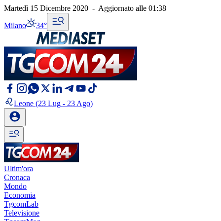
Martedì 15 Dicembre 2020
-
Aggiornato alle
01:38
Milano
34°
Leone
(23 Lug - 23 Ago)
Ultim'ora
Cronaca
Mondo
Economia
TgcomLab
Televisione