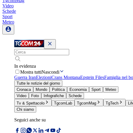
TgcomMag
Video
Schede
Sport
Meteo
In evidenza
Mostra tutti
Nascondi
Guerra Iran
Elezioni
Crans Montana
Epstein Files
Famiglia nel b
Tutte le notizie del giorno
Cronaca
Mondo
Politica
Economia
Sport
Meteo
Video
Foto
Infografiche
Schede
Tv & Spettacolo
TgcomLab
TgcomMag
TgTech
Lif
Chi siamo
Seguici anche su