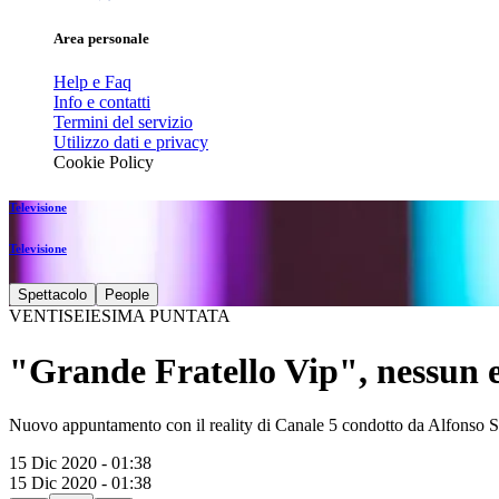
Area personale
Help e Faq
Info e contatti
Termini del servizio
Utilizzo dati e privacy
Cookie Policy
Televisione
Televisione
Spettacolo
People
VENTISEIESIMA PUNTATA
"Grande Fratello Vip", nessun e
Nuovo appuntamento con il reality di Canale 5 condotto da Alfonso S
15 Dic 2020 - 01:38
15 Dic 2020 - 01:38