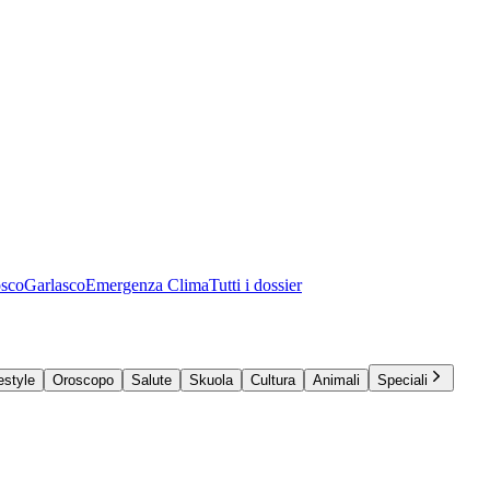
osco
Garlasco
Emergenza Clima
Tutti i dossier
estyle
Oroscopo
Salute
Skuola
Cultura
Animali
Speciali