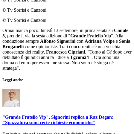
© Tv Sorrisi e Canzoni
© Tv Sorrisi e Canzoni
Ormai manca poco: lunedì 13 settembre, in prima serata su
Canale
5
, prende il via la sesta edizione di "
Grande Fratello Vi
p". Alla
conduzione sempre
Alfonso Signorini
con
Adriana Volpe
e
Sonia
Bruganelli
come opinioniste. Tra i concorrenti c'è una vecchia
conoscenza dei reality,
Francesca Cipriani
. "Torno al Gf dopo aver
debuttato lì quindici anni fa - dice a
Tgcom24
-. Ora sono una
donna ed entro per essere me stessa. Non sono né strega né
stratega".
Leggi anche
"Grande Fratello Vip", Signorini replica a Raz Degan:
"Spazzatura sono certe richieste economiche"