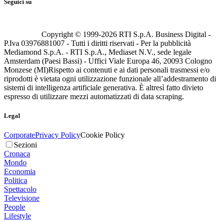
Seguici su
Copyright © 1999-
2026
RTI S.p.A. Business Digital -
P.Iva 03976881007 - Tutti i diritti riservati - Per la pubblicità
Mediamond S.p.A. - RTI S.p.A., Mediaset N.V., sede legale
Amsterdam (Paesi Bassi) - Uffici Viale Europa 46, 20093 Cologno
Monzese (MI)
Rispetto ai contenuti e ai dati personali trasmessi e/o
riprodotti è vietata ogni utilizzazione funzionale all’addestramento di
sistemi di intelligenza artificiale generativa. È altresì fatto divieto
espresso di utilizzare mezzi automatizzati di data scraping.
Legal
Corporate
Privacy Policy
Cookie Policy
Sezioni
Cronaca
Mondo
Economia
Politica
Spettacolo
Televisione
People
Lifestyle