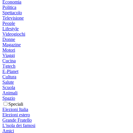
Economia
Politica
Spettacolo
Televisione
People
Lifestyle
Videogiochi
Donne
Magazine
Motori
Viaggi
Cucina
Tgtech
E-Planet
Cultura
Salute
Scuola
Animali
Spazio
Speciali
Elezioni Italia
Elezioni estero
Grande Fratello
L'isola dei famosi
Amici