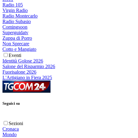
Radio 105
Virgin Radio
Radio Montecarlo
Radio Subasio
Comingsoon
Superguidatv
Zuppa di Porro
Non Sprecare
Cotto e Mangiato
Eventi
Identità Golose 2026
Salone del Risparmio 2026
Fuorisalone 2026
L'Artigiano in Fiera 2025
Seguici su
Sezioni
Cronaca
Mondo