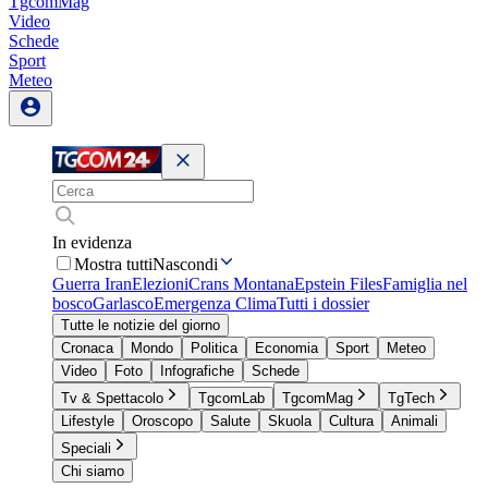
TgcomMag
Video
Schede
Sport
Meteo
In evidenza
Mostra tutti
Nascondi
Guerra Iran
Elezioni
Crans Montana
Epstein Files
Famiglia nel
bosco
Garlasco
Emergenza Clima
Tutti i dossier
Tutte le notizie del giorno
Cronaca
Mondo
Politica
Economia
Sport
Meteo
Video
Foto
Infografiche
Schede
Tv & Spettacolo
TgcomLab
TgcomMag
TgTech
Lifestyle
Oroscopo
Salute
Skuola
Cultura
Animali
Speciali
Chi siamo