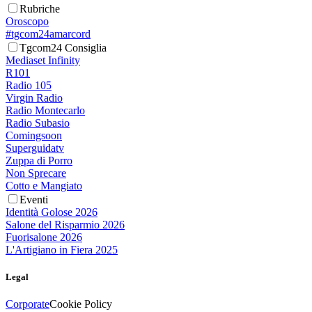
Rubriche
Oroscopo
#tgcom24amarcord
Tgcom24 Consiglia
Mediaset Infinity
R101
Radio 105
Virgin Radio
Radio Montecarlo
Radio Subasio
Comingsoon
Superguidatv
Zuppa di Porro
Non Sprecare
Cotto e Mangiato
Eventi
Identità Golose 2026
Salone del Risparmio 2026
Fuorisalone 2026
L'Artigiano in Fiera 2025
Legal
Corporate
Cookie Policy