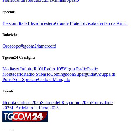
Planet
Cultura
Salute
Scuola
Animali
Spazio
Speciali
Elezioni Italia
Elezioni estero
Grande Fratello
L'isola dei famosi
Amici
Rubriche
Oroscopo
#tgcom24amarcord
Tgcom24 Consiglia
Mediaset Infinity
R101
Radio 105
Virgin Radio
Radio
Montecarlo
Radio Subasio
Comingsoon
Superguidatv
Zuppa di
Porro
Non Sprecare
Cotto e Mangiato
Eventi
Identità Golose 2026
Salone del Risparmio 2026
Fuorisalone
2026
L'Artigiano in Fiera 2025