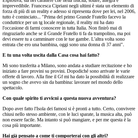
Esplosiva, sia nel carattere che nella fisicità, solare, allegra e
imprevedibile. Francesca Cipriani negli ultimi è stata un elemento di
forza di più di un reality e adesso si ripresenta dove per lei, nel 2006,
tutto è cominciato... "Prima del primo Grande Fratello facevo la
conduttrice per un tg locale regionale, il reality mi ha dato
l'occasione di farmi conoscere in tutta Italia. Non finirò mai di
ringraziarlo anche se il Grande Fratello ti fa da trampolino, ma poi
devi essere tu a camminare con le tue gambe. L'altra volta sono
entrata che ero una bambina, oggi sono una donna di 37 anni".
E tu una volta uscita dalla Casa cosa hai fatto?
Mi sono trasferita a Milano, sono andata a studiare recitazione e ho
iniziato a fare provini su provini. Dopodiché sono arrivate le varie
offerte di lavoro. Alla fine il Gf mi ha dato la possibilità di realizzare
un sogno che avevo sin da bambina: lavorare nel mondo dello
spettacolo.
Con quale spirito ti avvicni a questa nuova avventura?
Dopo aver fatto l'Isola dei famosi si è pronti a tutto. Certo, convivere
chiusi nello stesso ambiente, con le luci sparate, la musica alta, può
non essere facile. Ma intanto si può mangiare, e per me questa è la
cosa più importante.
Hai già pensato a come ti comporterai con gli altri?