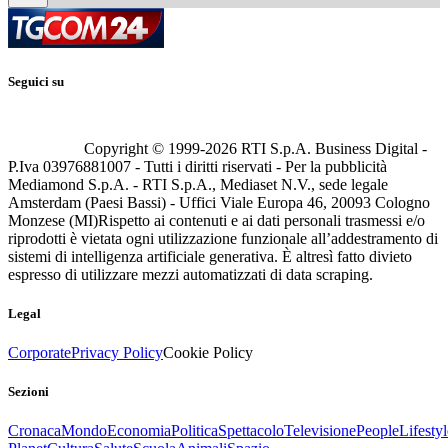
Seguici su
Copyright © 1999-
2026
RTI S.p.A. Business Digital -
P.Iva 03976881007 - Tutti i diritti riservati - Per la pubblicità
Mediamond S.p.A. - RTI S.p.A., Mediaset N.V., sede legale
Amsterdam (Paesi Bassi) - Uffici Viale Europa 46, 20093 Cologno
Monzese (MI)
Rispetto ai contenuti e ai dati personali trasmessi e/o
riprodotti è vietata ogni utilizzazione funzionale all’addestramento di
sistemi di intelligenza artificiale generativa. È altresì fatto divieto
espresso di utilizzare mezzi automatizzati di data scraping.
Legal
Corporate
Privacy Policy
Cookie Policy
Sezioni
Cronaca
Mondo
Economia
Politica
Spettacolo
Televisione
People
Lifestyl