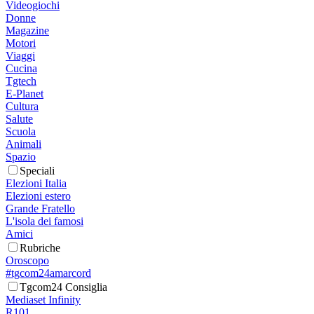
Videogiochi
Donne
Magazine
Motori
Viaggi
Cucina
Tgtech
E-Planet
Cultura
Salute
Scuola
Animali
Spazio
Speciali
Elezioni Italia
Elezioni estero
Grande Fratello
L'isola dei famosi
Amici
Rubriche
Oroscopo
#tgcom24amarcord
Tgcom24 Consiglia
Mediaset Infinity
R101