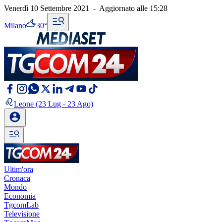
Venerdì 10 Settembre 2021
-
Aggiornato alle
15:28
Milano
30°
Leone
(23 Lug - 23 Ago)
Ultim'ora
Cronaca
Mondo
Economia
TgcomLab
Televisione