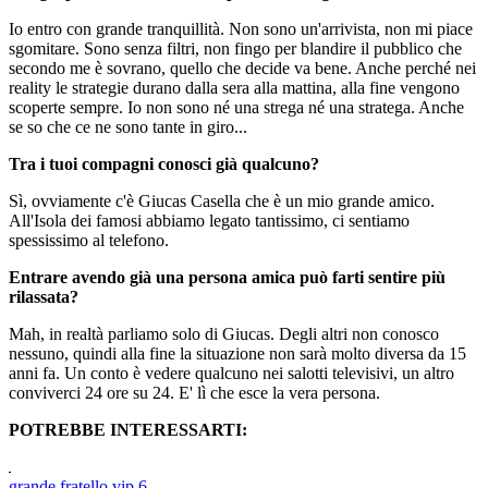
Io entro con grande tranquillità. Non sono un'arrivista, non mi piace
sgomitare. Sono senza filtri, non fingo per blandire il pubblico che
secondo me è sovrano, quello che decide va bene. Anche perché nei
reality le strategie durano dalla sera alla mattina, alla fine vengono
scoperte sempre. Io non sono né una strega né una stratega. Anche
se so che ce ne sono tante in giro...
Tra i tuoi compagni conosci già qualcuno?
Sì, ovviamente c'è Giucas Casella che è un mio grande amico.
All'Isola dei famosi abbiamo legato tantissimo, ci sentiamo
spessissimo al telefono.
Entrare avendo già una persona amica può farti sentire più
rilassata?
Mah, in realtà parliamo solo di Giucas. Degli altri non conosco
nessuno, quindi alla fine la situazione non sarà molto diversa da 15
anni fa. Un conto è vedere qualcuno nei salotti televisivi, un altro
conviverci 24 ore su 24. E' lì che esce la vera persona.
POTREBBE INTERESSARTI:
grande fratello vip 6