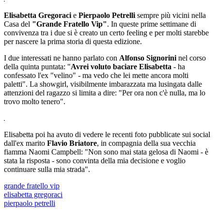
Elisabetta Gregoraci
e
Pierpaolo Petrelli
sempre più vicini nella
Casa del
"Grande Fratello Vip"
. In queste prime settimane di
convivenza tra i due si è creato un certo feeling e per molti starebbe
per nascere la prima storia di questa edizione.
I due interessati ne hanno parlato con
Alfonso Signorini
nel corso
della quinta puntata: "
Avrei
voluto baciare Elisabetta
- ha
confessato l'ex "velino" - ma vedo che lei mette ancora molti
paletti". La showgirl, visibilmente imbarazzata ma lusingata dalle
attenzioni del ragazzo si limita a dire: "Per ora non c'è nulla, ma lo
trovo molto tenero".
Elisabetta poi ha avuto di vedere le recenti foto pubblicate sui social
dall'ex marito
Flavio Briatore
, in compagnia della sua vecchia
fiamma Naomi Campbell: "Non sono mai stata gelosa di Naomi - è
stata la risposta - sono convinta della mia decisione e voglio
continuare sulla mia strada".
grande fratello vip
elisabetta gregoraci
pierpaolo petrelli