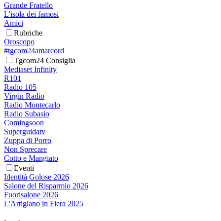
Grande Fratello
L'isola dei famosi
Amici
Rubriche
Oroscopo
#tgcom24amarcord
Tgcom24 Consiglia
Mediaset Infinity
R101
Radio 105
Virgin Radio
Radio Montecarlo
Radio Subasio
Comingsoon
Superguidatv
Zuppa di Porro
Non Sprecare
Cotto e Mangiato
Eventi
Identità Golose 2026
Salone del Risparmio 2026
Fuorisalone 2026
L'Artigiano in Fiera 2025