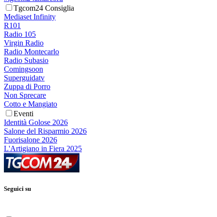
Tgcom24 Consiglia
Mediaset Infinity
R101
Radio 105
Virgin Radio
Radio Montecarlo
Radio Subasio
Comingsoon
Superguidatv
Zuppa di Porro
Non Sprecare
Cotto e Mangiato
Eventi
Identità Golose 2026
Salone del Risparmio 2026
Fuorisalone 2026
L'Artigiano in Fiera 2025
Seguici su