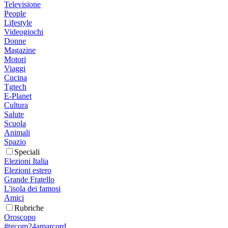
Televisione
People
Lifestyle
Videogiochi
Donne
Magazine
Motori
Viaggi
Cucina
Tgtech
E-Planet
Cultura
Salute
Scuola
Animali
Spazio
Speciali
Elezioni Italia
Elezioni estero
Grande Fratello
L'isola dei famosi
Amici
Rubriche
Oroscopo
#tgcom24amarcord