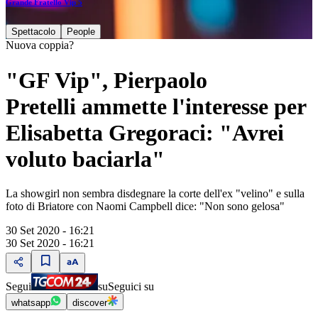
Grande Fratello Vip 5
Spettacolo
People
Nuova coppia?
"GF Vip", Pierpaolo
Pretelli ammette l'interesse per
Elisabetta Gregoraci: "Avrei
voluto baciarla"
La showgirl non sembra disdegnare la corte dell'ex "velino" e sulla
foto di Briatore con Naomi Campbell dice: "Non sono gelosa"
30 Set 2020 - 16:21
30 Set 2020 - 16:21
Segui
su
Seguici su
whatsapp
discover