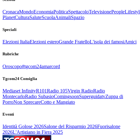
Cronaca
Mondo
Economia
Politica
Spettacolo
Televisione
People
Lifestyl
Planet
Cultura
Salute
Scuola
Animali
Spazio
Speciali
Elezioni Italia
Elezioni estero
Grande Fratello
L'isola dei famosi
Amici
Rubriche
Oroscopo
#tgcom24amarcord
Tgcom24 Consiglia
Mediaset Infinity
R101
Radio 105
Virgin Radio
Radio
Montecarlo
Radio Subasio
Comingsoon
Superguidatv
Zuppa di
Porro
Non Sprecare
Cotto e Mangiato
Eventi
Identità Golose 2026
Salone del Risparmio 2026
Fuorisalone
2026
L'Artigiano in Fiera 2025