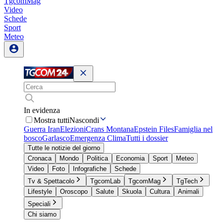
TgcomMag
Video
Schede
Sport
Meteo
In evidenza
Mostra tutti
Nascondi
Guerra Iran
Elezioni
Crans Montana
Epstein Files
Famiglia nel
bosco
Garlasco
Emergenza Clima
Tutti i dossier
Tutte le notizie del giorno
Cronaca
Mondo
Politica
Economia
Sport
Meteo
Video
Foto
Infografiche
Schede
Tv & Spettacolo
TgcomLab
TgcomMag
TgTech
Lifestyle
Oroscopo
Salute
Skuola
Cultura
Animali
Speciali
Chi siamo