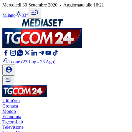
Mercoledì 30 Settembre 2020
-
Aggiornato alle
16:21
Milano
33°
Leone
(23 Lug - 23 Ago)
Ultim'ora
Cronaca
Mondo
Economia
TgcomLab
Televisione