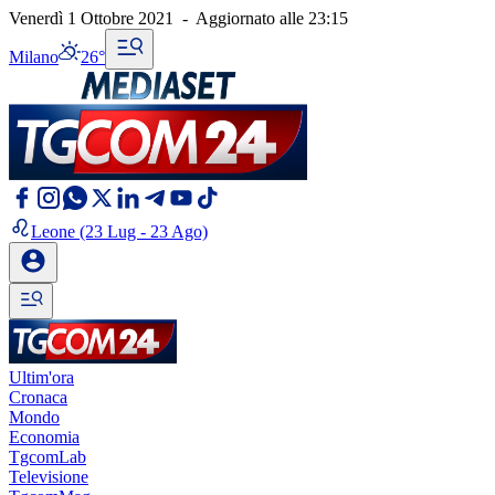
Venerdì 1 Ottobre 2021
-
Aggiornato alle
23:15
Milano
26°
Leone
(23 Lug - 23 Ago)
Ultim'ora
Cronaca
Mondo
Economia
TgcomLab
Televisione