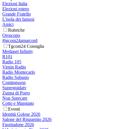
Elezioni Italia
Elezioni estero
Grande Fratello
L'isola dei famosi
Amici
Rubriche
Oroscopo
#tgcom24amarcord
Tgcom24 Consiglia
Mediaset Infinity
R101
Radio 105
Virgin Radio
Radio Montecarlo
Radio Subasio
Comingsoon
Superguidatv
Zuppa di Porro
Non Sprecare
Cotto e Mangiato
Eventi
Identità Golose 2026
Salone del Risparmio 2026
Fuorisalone 2026