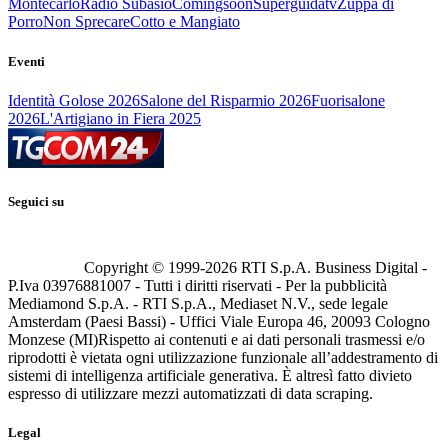
Montecarlo
Radio Subasio
Comingsoon
Superguidatv
Zuppa di
Porro
Non Sprecare
Cotto e Mangiato
Eventi
Identità Golose 2026
Salone del Risparmio 2026
Fuorisalone
2026
L'Artigiano in Fiera 2025
Seguici su
Copyright © 1999-
2026
RTI S.p.A. Business Digital -
P.Iva 03976881007 - Tutti i diritti riservati - Per la pubblicità
Mediamond S.p.A. - RTI S.p.A., Mediaset N.V., sede legale
Amsterdam (Paesi Bassi) - Uffici Viale Europa 46, 20093 Cologno
Monzese (MI)
Rispetto ai contenuti e ai dati personali trasmessi e/o
riprodotti è vietata ogni utilizzazione funzionale all’addestramento di
sistemi di intelligenza artificiale generativa. È altresì fatto divieto
espresso di utilizzare mezzi automatizzati di data scraping.
Legal