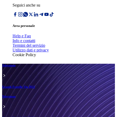
Seguici anche su
Area personale
Help e Faq
Info e contatti
Termini del servizio
Utilizzo dati e privacy
Cookie Policy
Televisione
Grande Fratello Vip 2021
Televisione