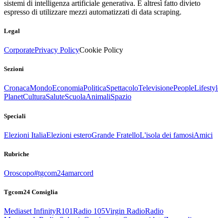
sistemi di intelligenza artificiale generativa. È altresì fatto divieto
espresso di utilizzare mezzi automatizzati di data scraping.
Legal
Corporate
Privacy Policy
Cookie Policy
Sezioni
Cronaca
Mondo
Economia
Politica
Spettacolo
Televisione
People
Lifestyl
Planet
Cultura
Salute
Scuola
Animali
Spazio
Speciali
Elezioni Italia
Elezioni estero
Grande Fratello
L'isola dei famosi
Amici
Rubriche
Oroscopo
#tgcom24amarcord
Tgcom24 Consiglia
Mediaset Infinity
R101
Radio 105
Virgin Radio
Radio