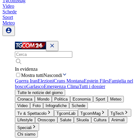
TgcomMag
Video
Schede
Sport
Meteo
In evidenza
Mostra tutti
Nascondi
Guerra Iran
Elezioni
Crans Montana
Epstein Files
Famiglia nel
bosco
Garlasco
Emergenza Clima
Tutti i dossier
Tutte le notizie del giorno
Cronaca
Mondo
Politica
Economia
Sport
Meteo
Video
Foto
Infografiche
Schede
Tv & Spettacolo
TgcomLab
TgcomMag
TgTech
Lifestyle
Oroscopo
Salute
Skuola
Cultura
Animali
Speciali
Chi siamo