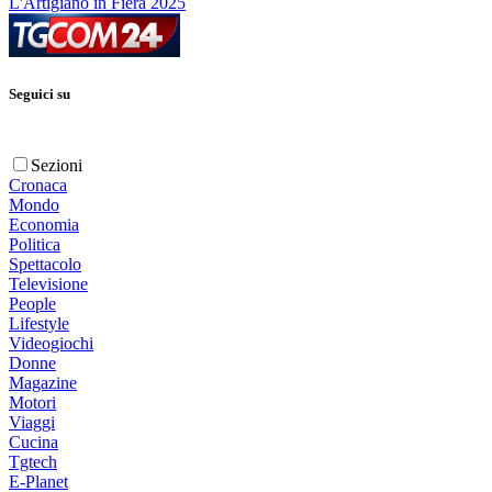
L'Artigiano in Fiera 2025
Seguici su
Sezioni
Cronaca
Mondo
Economia
Politica
Spettacolo
Televisione
People
Lifestyle
Videogiochi
Donne
Magazine
Motori
Viaggi
Cucina
Tgtech
E-Planet