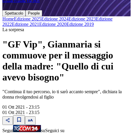
Grande Fratello Vip 2021
Spettacolo
People
Home
Edizione 2025
Edizione 2024
Edizione 2023
Edizione
2022
Edizione 2021
Edizione 2020
Edizione 2019
La sorpresa
"GF Vip", Gianmaria si
commuove per il messaggio
della madre: "Quello di cui
avevo bisogno"
"Continua il tuo percorso, io ti sarò accanto sempre", dichiara la
donna rivolgendosi al figlio
01 Ott 2021 - 23:15
01 Ott 2021 - 23:15
Segui
su
Seguici su