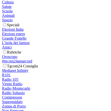
Cultura
Salute
Scuola
Animali
Spazio
Speciali
Elezioni Italia
Elezioni estero
Grande Fratello
L'isola dei famosi
Amici
Rubriche
Oroscopo
#tgcom24amarcord
Tgcom24 Consiglia
Mediaset Infinity
R101
Radio 105
Virgin Radio
Radio Montecarlo
Radio Subasio
Comingsoon
Superguidatv
Zuppa di Porro
Non Sprecare