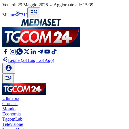
Venerdì 29 Maggio 2026
-
Aggiornato alle
15:39
Milano
31°
Leone
(23 Lug - 23 Ago)
Ultim'ora
Cronaca
Mondo
Economia
TgcomLab
Televisione