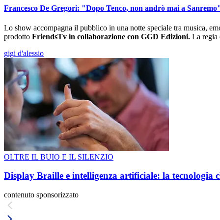
Francesco De Gregori: "Dopo Tenco, non andrò mai a Sanremo
Lo show accompagna il pubblico in una notte speciale tra musica, emo
prodotto
FriendsTv in collaborazione con GGD Edizioni.
La regia 
gigi d'alessio
OLTRE IL BUIO E IL SILENZIO
Display Braille e intelligenza artificiale: la tecnologi
contenuto sponsorizzato