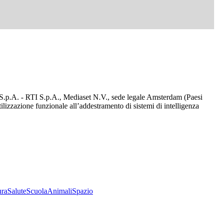
d S.p.A. - RTI S.p.A., Mediaset N.V., sede legale Amsterdam (Paesi
utilizzazione funzionale all’addestramento di sistemi di intelligenza
ura
Salute
Scuola
Animali
Spazio