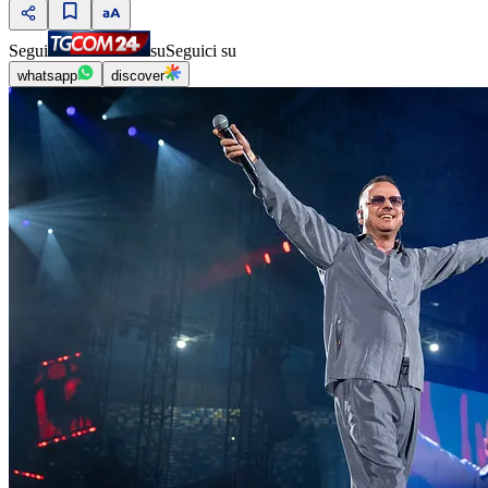
Segui
su
Seguici su
whatsapp
discover