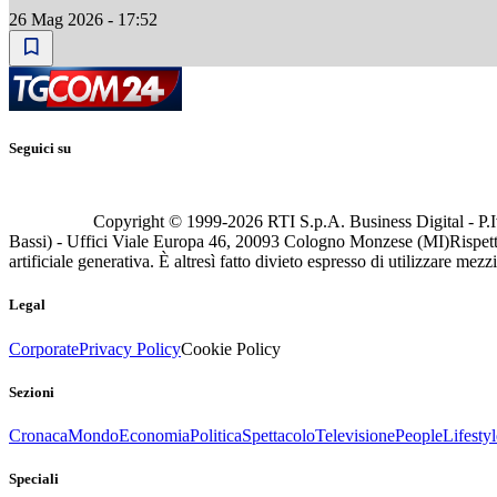
26 Mag 2026 - 17:52
Seguici su
Copyright © 1999-
2026
RTI S.p.A. Business Digital - P.I
Bassi) - Uffici Viale Europa 46, 20093 Cologno Monzese (MI)
Rispett
artificiale generativa. È altresì fatto divieto espresso di utilizzare mez
Legal
Corporate
Privacy Policy
Cookie Policy
Sezioni
Cronaca
Mondo
Economia
Politica
Spettacolo
Televisione
People
Lifestyl
Speciali