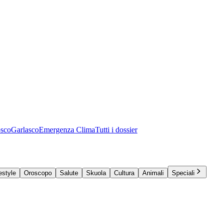
osco
Garlasco
Emergenza Clima
Tutti i dossier
estyle
Oroscopo
Salute
Skuola
Cultura
Animali
Speciali