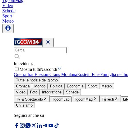
TgcomMag
Video
Schede
Sport
Meteo
In evidenza
Mostra tutti
Nascondi
Guerra Iran
Elezioni
Crans Montana
Epstein Files
Famiglia nel b
Tutte le notizie del giorno
Cronaca
Mondo
Politica
Economia
Sport
Meteo
Video
Foto
Infografiche
Schede
Tv & Spettacolo
TgcomLab
TgcomMag
TgTech
Lif
Chi siamo
Seguici anche su