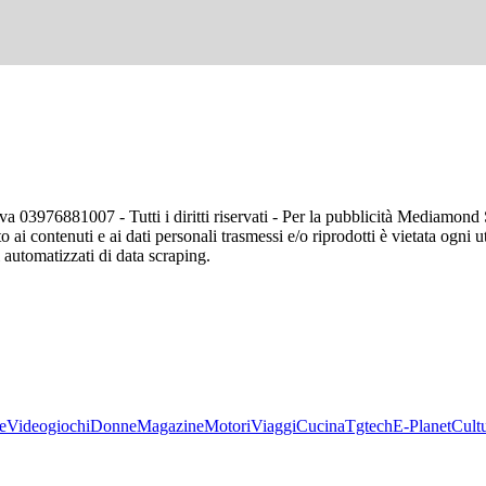
va 03976881007 - Tutti i diritti riservati - Per la pubblicità Mediamon
o ai contenuti e ai dati personali trasmessi e/o riprodotti è vietata ogni 
zi automatizzati di data scraping.
e
Videogiochi
Donne
Magazine
Motori
Viaggi
Cucina
Tgtech
E-Planet
Cult