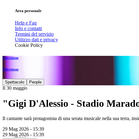
Area personale
Help e Faq
Info e contatti
Termini del servizio
Utilizzo dati e privacy
Cookie Policy
Televisione
Televisione
Spettacolo
People
Il 30 maggio
"Gigi D'Alessio - Stadio Marado
Il cantante sarà protagonista di una serata musicale nella sua terra,
29 Mag 2026 - 15:39
29 Mag 2026 - 15:39