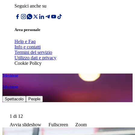
Seguici anche su
Area personale
Help e Faq
Info e contatti
Termini del servizio
Utilizzo dati e privacy
Cookie Policy
Televisione
Televisione
Spettacolo
People
1
di 12
Avvia slideshow
Fullscreen
Zoom