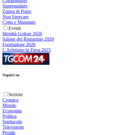
Comingsoon
Superguidatv
Zuppa di Porro
Non Sprecare
Cotto e Mangiato
Eventi
Identità Golose 2026
Salone del Risparmio 2026
Fuorisalone 2026
L'Artigiano in Fiera 2025
Seguici su
Sezioni
Cronaca
Mondo
Economia
Politica
Spettacolo
Televisione
People