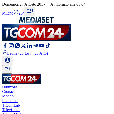
Domenica 27 Agosto 2017
-
Aggiornato alle
08:04
Milano
25°
Leone
(23 Lug - 23 Ago)
Ultim'ora
Cronaca
Mondo
Economia
TgcomLab
Televisione