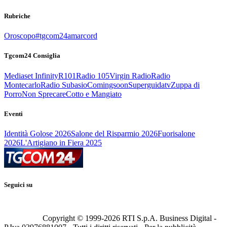
Rubriche
Oroscopo
#tgcom24amarcord
Tgcom24 Consiglia
Mediaset Infinity
R101
Radio 105
Virgin Radio
Radio
Montecarlo
Radio Subasio
Comingsoon
Superguidatv
Zuppa di
Porro
Non Sprecare
Cotto e Mangiato
Eventi
Identità Golose 2026
Salone del Risparmio 2026
Fuorisalone
2026
L'Artigiano in Fiera 2025
Seguici su
Copyright © 1999-
2026
RTI S.p.A. Business Digital -