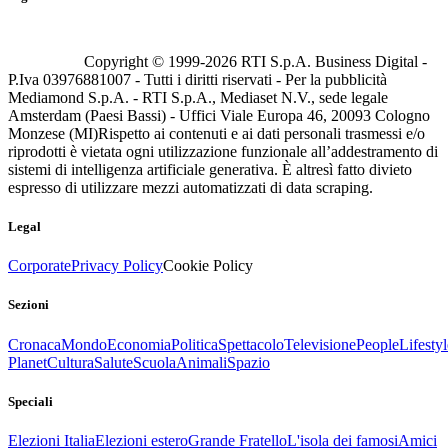
Copyright © 1999-
2026
RTI S.p.A. Business Digital -
P.Iva 03976881007 - Tutti i diritti riservati - Per la pubblicità
Mediamond S.p.A. - RTI S.p.A., Mediaset N.V., sede legale
Amsterdam (Paesi Bassi) - Uffici Viale Europa 46, 20093 Cologno
Monzese (MI)
Rispetto ai contenuti e ai dati personali trasmessi e/o
riprodotti è vietata ogni utilizzazione funzionale all’addestramento di
sistemi di intelligenza artificiale generativa. È altresì fatto divieto
espresso di utilizzare mezzi automatizzati di data scraping.
Legal
Corporate
Privacy Policy
Cookie Policy
Sezioni
Cronaca
Mondo
Economia
Politica
Spettacolo
Televisione
People
Lifestyl
Planet
Cultura
Salute
Scuola
Animali
Spazio
Speciali
Elezioni Italia
Elezioni estero
Grande Fratello
L'isola dei famosi
Amici