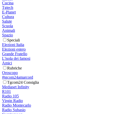
Cucina
Tgtech
E-Planet
Cultura
Salute
Scuola
Animali
Spazio
Speciali
Elezioni Italia
Elezioni estero
Grande Fratello
L'isola dei famosi
Amici
Rubriche
Oroscopo
#tgcom24amarcord
Tgcom24 Consiglia
Mediaset Infinity
R101
Radio 105
Virgin Radio
Radio Montecarlo
Radio Subasio