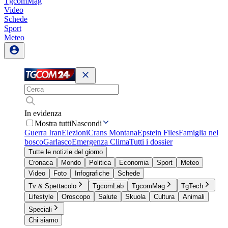
TgcomMag
Video
Schede
Sport
Meteo
In evidenza
Mostra tutti
Nascondi
Guerra Iran
Elezioni
Crans Montana
Epstein Files
Famiglia nel
bosco
Garlasco
Emergenza Clima
Tutti i dossier
Tutte le notizie del giorno
Cronaca
Mondo
Politica
Economia
Sport
Meteo
Video
Foto
Infografiche
Schede
Tv & Spettacolo
TgcomLab
TgcomMag
TgTech
Lifestyle
Oroscopo
Salute
Skuola
Cultura
Animali
Speciali
Chi siamo