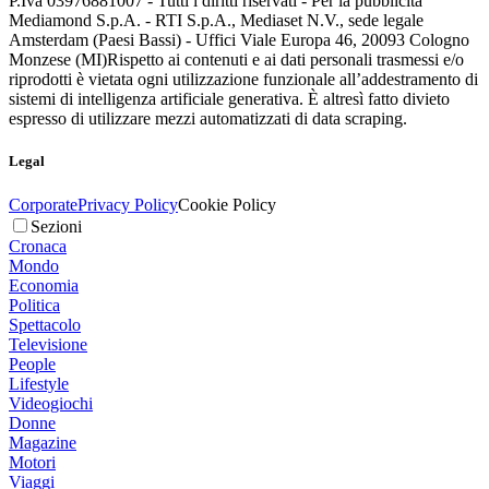
P.Iva 03976881007 - Tutti i diritti riservati - Per la pubblicità
Mediamond S.p.A. - RTI S.p.A., Mediaset N.V., sede legale
Amsterdam (Paesi Bassi) - Uffici Viale Europa 46, 20093 Cologno
Monzese (MI)
Rispetto ai contenuti e ai dati personali trasmessi e/o
riprodotti è vietata ogni utilizzazione funzionale all’addestramento di
sistemi di intelligenza artificiale generativa. È altresì fatto divieto
espresso di utilizzare mezzi automatizzati di data scraping.
Legal
Corporate
Privacy Policy
Cookie Policy
Sezioni
Cronaca
Mondo
Economia
Politica
Spettacolo
Televisione
People
Lifestyle
Videogiochi
Donne
Magazine
Motori
Viaggi