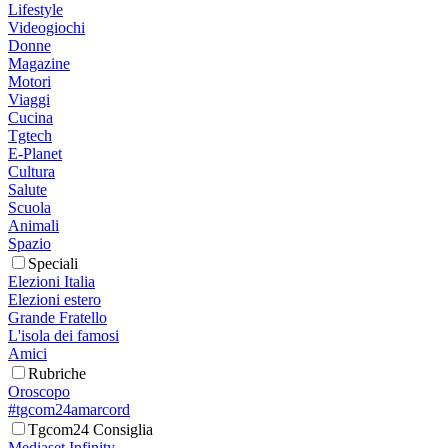
Lifestyle
Videogiochi
Donne
Magazine
Motori
Viaggi
Cucina
Tgtech
E-Planet
Cultura
Salute
Scuola
Animali
Spazio
Speciali
Elezioni Italia
Elezioni estero
Grande Fratello
L'isola dei famosi
Amici
Rubriche
Oroscopo
#tgcom24amarcord
Tgcom24 Consiglia
Mediaset Infinity