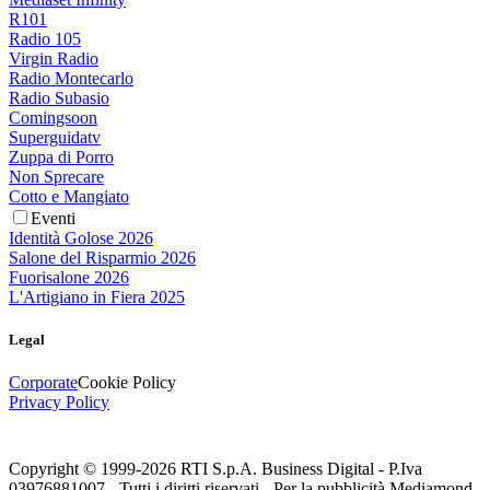
R101
Radio 105
Virgin Radio
Radio Montecarlo
Radio Subasio
Comingsoon
Superguidatv
Zuppa di Porro
Non Sprecare
Cotto e Mangiato
Eventi
Identità Golose 2026
Salone del Risparmio 2026
Fuorisalone 2026
L'Artigiano in Fiera 2025
Legal
Corporate
Cookie Policy
Privacy Policy
Copyright © 1999-
2026
RTI S.p.A. Business Digital - P.Iva
03976881007 - Tutti i diritti riservati - Per la pubblicità Mediamond