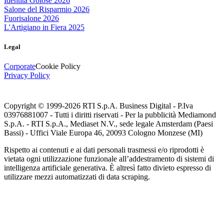
Identità Golose 2026
Salone del Risparmio 2026
Fuorisalone 2026
L'Artigiano in Fiera 2025
Legal
Corporate
Cookie Policy
Privacy Policy
Copyright © 1999-
2026
RTI S.p.A. Business Digital - P.Iva
03976881007 - Tutti i diritti riservati - Per la pubblicità Mediamond
S.p.A. - RTI S.p.A., Mediaset N.V., sede legale Amsterdam (Paesi
Bassi) - Uffici Viale Europa 46, 20093 Cologno Monzese (MI)
Rispetto ai contenuti e ai dati personali trasmessi e/o riprodotti è
vietata ogni utilizzazione funzionale all’addestramento di sistemi di
intelligenza artificiale generativa. È altresì fatto divieto espresso di
utilizzare mezzi automatizzati di data scraping.