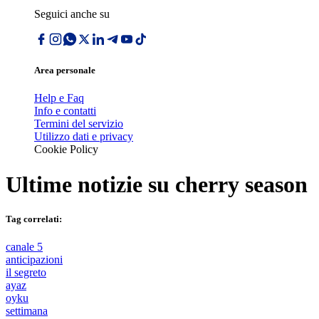
Seguici anche su
Area personale
Help e Faq
Info e contatti
Termini del servizio
Utilizzo dati e privacy
Cookie Policy
Ultime notizie su
cherry season
Tag correlati:
canale 5
anticipazioni
il segreto
ayaz
oyku
settimana