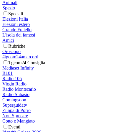
Animali
Spazio
Speciali
Elezioni Italia
Elezioni estero
Grande Fratello
L'isola dei famosi
Amici
Rubriche
Oroscopo
#tgcom24amarcord
Tgcom24 Consiglia
Mediaset Infinity
R101
Radio 105
Virgin Radio
Radio Montecarlo
Radio Subasio
Comingsoon
Superguidatv
Zuppa di Porro
Non Sprecare
Cotto e Mangiato
Eventi