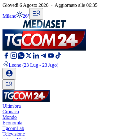
Giovedì 6 Agosto 2026
-
Aggiornato alle
06:35
Milano
26°
Leone
(23 Lug - 23 Ago)
Ultim'ora
Cronaca
Mondo
Economia
TgcomLab
Televisione