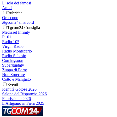
L'isola dei famosi
Amici
Rubriche
Oroscopo
#tgcom24amarcord
Tgcom24 Consiglia
Mediaset Infinity
R101
Radio 105
Virgin Radio
Radio Montecarlo
Radio Subasio
Comingsoon
Superguidatv
Zuppa di Porro
Non Sprecare
Cotto e Mangiato
Eventi
Identità Golose 2026
Salone del Risparmio 2026
Fuorisalone 2026
L'Artigiano in Fiera 2025