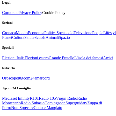
Legal
Corporate
Privacy Policy
Cookie Policy
Sezioni
Cronaca
Mondo
Economia
Politica
Spettacolo
Televisione
People
Lifestyl
Planet
Cultura
Salute
Scuola
Animali
Spazio
Speciali
Elezioni Italia
Elezioni estero
Grande Fratello
L'isola dei famosi
Amici
Rubriche
Oroscopo
#tgcom24amarcord
Tgcom24 Consiglia
Mediaset Infinity
R101
Radio 105
Virgin Radio
Radio
Montecarlo
Radio Subasio
Comingsoon
Superguidatv
Zuppa di
Porro
Non Sprecare
Cotto e Mangiato