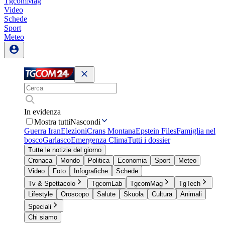
TgcomMag
Video
Schede
Sport
Meteo
In evidenza
Mostra tutti
Nascondi
Guerra Iran
Elezioni
Crans Montana
Epstein Files
Famiglia nel
bosco
Garlasco
Emergenza Clima
Tutti i dossier
Tutte le notizie del giorno
Cronaca
Mondo
Politica
Economia
Sport
Meteo
Video
Foto
Infografiche
Schede
Tv & Spettacolo
TgcomLab
TgcomMag
TgTech
Lifestyle
Oroscopo
Salute
Skuola
Cultura
Animali
Speciali
Chi siamo