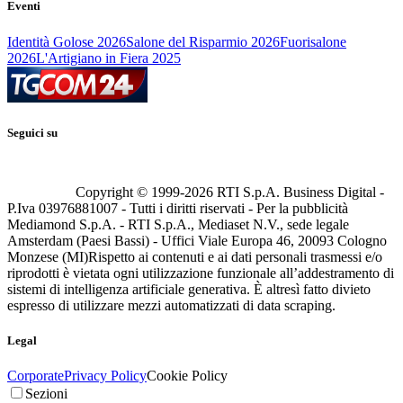
Eventi
Identità Golose 2026
Salone del Risparmio 2026
Fuorisalone
2026
L'Artigiano in Fiera 2025
Seguici su
Copyright © 1999-
2026
RTI S.p.A. Business Digital -
P.Iva 03976881007 - Tutti i diritti riservati - Per la pubblicità
Mediamond S.p.A. - RTI S.p.A., Mediaset N.V., sede legale
Amsterdam (Paesi Bassi) - Uffici Viale Europa 46, 20093 Cologno
Monzese (MI)
Rispetto ai contenuti e ai dati personali trasmessi e/o
riprodotti è vietata ogni utilizzazione funzionale all’addestramento di
sistemi di intelligenza artificiale generativa. È altresì fatto divieto
espresso di utilizzare mezzi automatizzati di data scraping.
Legal
Corporate
Privacy Policy
Cookie Policy
Sezioni