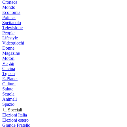
Cronaca
Mondo
Economia
Politica
Spettacolo
Televisione
People
Lifestyle
Videogiochi
Donne
Magazine
Motori
Viaggi
Cucina
Tgtech
E-Planet
Cultura
Salute
Scuola
Animali
Spazio
Speciali
Elezioni Italia
Elezioni estero
Grande Fratello