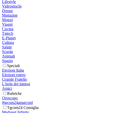
Lifestyle
Videogiochi
Donne
Magazine
Motori
Viaggi
Cucina
Tgtech
E-Planet
Cultura
Salute
Scuola
Animali
Spazio
Speciali
Elezioni Italia
Elezioni estero
Grande Fratello
L'isola dei famosi
Amici
Rubriche
Oroscopo
#tgcom24amarcord
Tgcom24 Consiglia
Mediaset Infinity