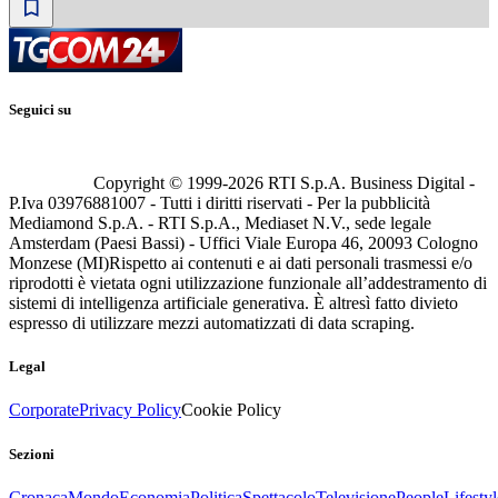
Seguici su
Copyright © 1999-
2026
RTI S.p.A. Business Digital -
P.Iva 03976881007 - Tutti i diritti riservati - Per la pubblicità
Mediamond S.p.A. - RTI S.p.A., Mediaset N.V., sede legale
Amsterdam (Paesi Bassi) - Uffici Viale Europa 46, 20093 Cologno
Monzese (MI)
Rispetto ai contenuti e ai dati personali trasmessi e/o
riprodotti è vietata ogni utilizzazione funzionale all’addestramento di
sistemi di intelligenza artificiale generativa. È altresì fatto divieto
espresso di utilizzare mezzi automatizzati di data scraping.
Legal
Corporate
Privacy Policy
Cookie Policy
Sezioni
Cronaca
Mondo
Economia
Politica
Spettacolo
Televisione
People
Lifestyl