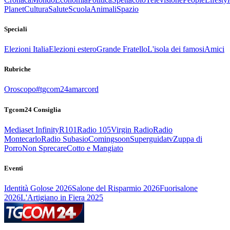
Planet
Cultura
Salute
Scuola
Animali
Spazio
Speciali
Elezioni Italia
Elezioni estero
Grande Fratello
L'isola dei famosi
Amici
Rubriche
Oroscopo
#tgcom24amarcord
Tgcom24 Consiglia
Mediaset Infinity
R101
Radio 105
Virgin Radio
Radio
Montecarlo
Radio Subasio
Comingsoon
Superguidatv
Zuppa di
Porro
Non Sprecare
Cotto e Mangiato
Eventi
Identità Golose 2026
Salone del Risparmio 2026
Fuorisalone
2026
L'Artigiano in Fiera 2025