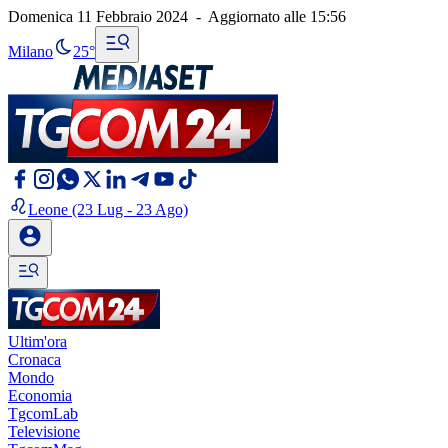
Domenica 11 Febbraio 2024
-
Aggiornato alle
15:56
Milano
25°
Leone
(23 Lug - 23 Ago)
Ultim'ora
Cronaca
Mondo
Economia
TgcomLab
Televisione