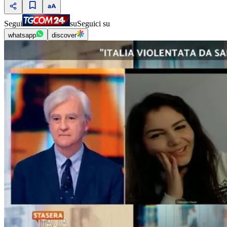
Segui
su
Seguici su
whatsapp
discover