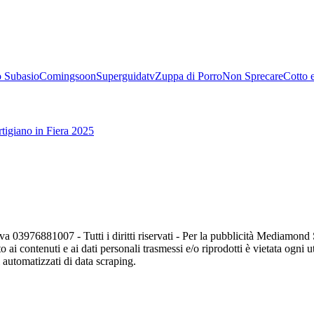
 Subasio
Comingsoon
Superguidatv
Zuppa di Porro
Non Sprecare
Cotto 
tigiano in Fiera 2025
va 03976881007 - Tutti i diritti riservati - Per la pubblicità Mediamon
o ai contenuti e ai dati personali trasmessi e/o riprodotti è vietata ogni 
zi automatizzati di data scraping.