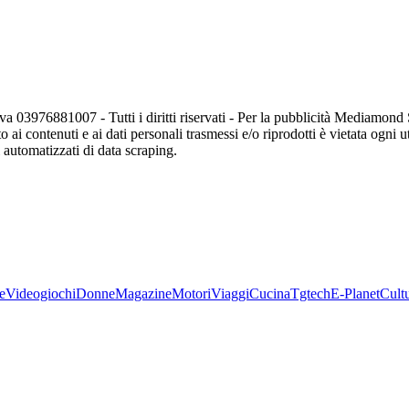
va 03976881007 - Tutti i diritti riservati - Per la pubblicità Mediamon
o ai contenuti e ai dati personali trasmessi e/o riprodotti è vietata ogni 
zi automatizzati di data scraping.
e
Videogiochi
Donne
Magazine
Motori
Viaggi
Cucina
Tgtech
E-Planet
Cult