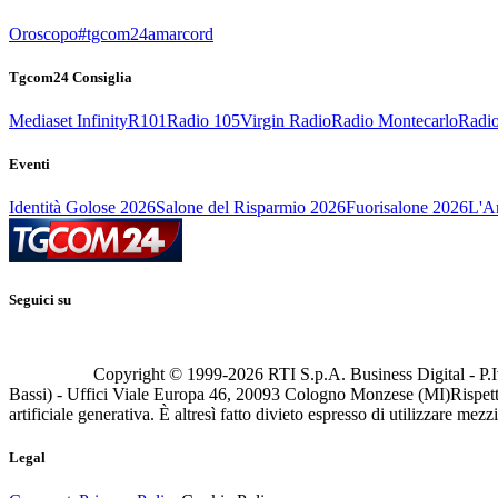
Oroscopo
#tgcom24amarcord
Tgcom24 Consiglia
Mediaset Infinity
R101
Radio 105
Virgin Radio
Radio Montecarlo
Radio
Eventi
Identità Golose 2026
Salone del Risparmio 2026
Fuorisalone 2026
L'Ar
Seguici su
Copyright © 1999-
2026
RTI S.p.A. Business Digital - P.I
Bassi) - Uffici Viale Europa 46, 20093 Cologno Monzese (MI)
Rispett
artificiale generativa. È altresì fatto divieto espresso di utilizzare mez
Legal