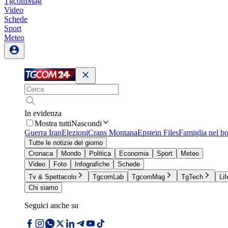
TgcomMag
Video
Schede
Sport
Meteo
In evidenza
Mostra tutti
Nascondi
Guerra Iran
Elezioni
Crans Montana
Epstein Files
Famiglia nel b
Tutte le notizie del giorno
Cronaca
Mondo
Politica
Economia
Sport
Meteo
Video
Foto
Infografiche
Schede
Tv & Spettacolo
TgcomLab
TgcomMag
TgTech
Lif
Chi siamo
Seguici anche su