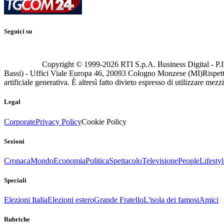
Seguici su
Copyright © 1999-
2026
RTI S.p.A. Business Digital - P.I
Bassi) - Uffici Viale Europa 46, 20093 Cologno Monzese (MI)
Rispett
artificiale generativa. È altresì fatto divieto espresso di utilizzare mez
Legal
Corporate
Privacy Policy
Cookie Policy
Sezioni
Cronaca
Mondo
Economia
Politica
Spettacolo
Televisione
People
Lifestyl
Speciali
Elezioni Italia
Elezioni estero
Grande Fratello
L'isola dei famosi
Amici
Rubriche