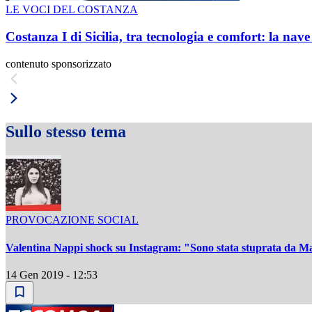
LE VOCI DEL COSTANZA
Costanza I di Sicilia, tra tecnologia e comfort: la nav
contenuto sponsorizzato
Sullo stesso tema
PROVOCAZIONE SOCIAL
Valentina Nappi shock su Instagram: "Sono stata stuprata da Ma
14 Gen 2019 - 12:53