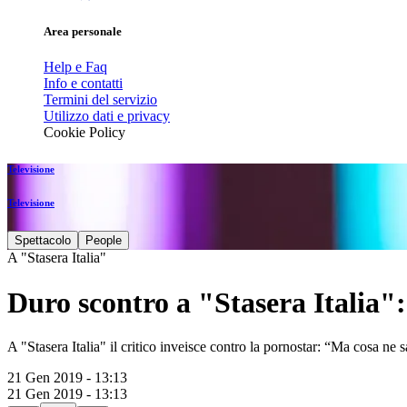
Area personale
Help e Faq
Info e contatti
Termini del servizio
Utilizzo dati e privacy
Cookie Policy
Televisione
Televisione
Spettacolo
People
A "Stasera Italia"
Duro scontro a "Stasera Italia"
A "Stasera Italia" il critico inveisce contro la pornostar: “Ma cosa ne s
21 Gen 2019 - 13:13
21 Gen 2019 - 13:13