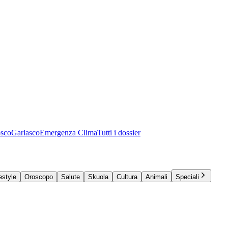
osco
Garlasco
Emergenza Clima
Tutti i dossier
estyle
Oroscopo
Salute
Skuola
Cultura
Animali
Speciali