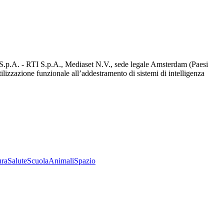
d S.p.A. - RTI S.p.A., Mediaset N.V., sede legale Amsterdam (Paesi
utilizzazione funzionale all’addestramento di sistemi di intelligenza
ura
Salute
Scuola
Animali
Spazio