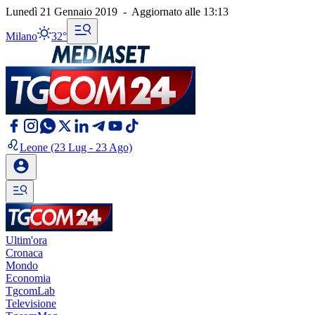
Lunedì 21 Gennaio 2019
-
Aggiornato alle
13:13
Milano
32°
Leone
(23 Lug - 23 Ago)
Ultim'ora
Cronaca
Mondo
Economia
TgcomLab
Televisione