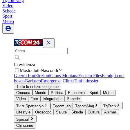
TgcomMag
Video
Schede
Sport
Meteo
In evidenza
Mostra tutti
Nascondi
Guerra Iran
Elezioni
Crans Montana
Epstein Files
Famiglia nel
bosco
Garlasco
Emergenza Clima
Tutti i dossier
Tutte le notizie del giorno
Cronaca
Mondo
Politica
Economia
Sport
Meteo
Video
Foto
Infografiche
Schede
Tv & Spettacolo
TgcomLab
TgcomMag
TgTech
Lifestyle
Oroscopo
Salute
Skuola
Cultura
Animali
Speciali
Chi siamo