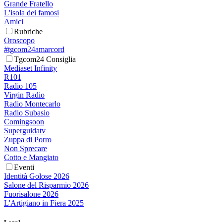
Grande Fratello
L'isola dei famosi
Amici
Rubriche
Oroscopo
#tgcom24amarcord
Tgcom24 Consiglia
Mediaset Infinity
R101
Radio 105
Virgin Radio
Radio Montecarlo
Radio Subasio
Comingsoon
Superguidatv
Zuppa di Porro
Non Sprecare
Cotto e Mangiato
Eventi
Identità Golose 2026
Salone del Risparmio 2026
Fuorisalone 2026
L'Artigiano in Fiera 2025