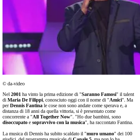
© da-video
Nel
2001
ha vinto la prima edizione di "
Saranno Famosi
" il talent
di
Maria De Filippi
, conosciuto oggi con il nome di "
Amici
". Ma
per
Dennis Fantina
le cose non sono andate come sperava e, a
distanza di 18 anni da quella vittoria, si è presentato come
concorrente a "
All Together Now
". "Ho due bambini, sono
disoccupato
e
sopravvivo con la musica
", ha raccontato Fantina.
La musica di Dennis ha subito scaldato il "
muro umano
" dei 100
giudici, del programma musicale di
Canale 5
, ma non lo ha