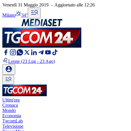
Venerdì 31 Maggio 2019
-
Aggiornato alle
12:26
Milano
34°
Leone
(23 Lug - 23 Ago)
Ultim'ora
Cronaca
Mondo
Economia
TgcomLab
Televisione