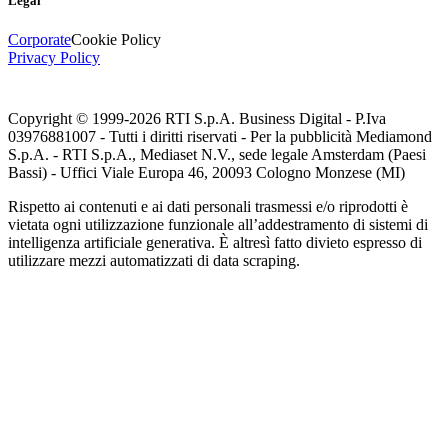
Legal
Corporate
Cookie Policy
Privacy Policy
Copyright © 1999-
2026
RTI S.p.A. Business Digital - P.Iva
03976881007 - Tutti i diritti riservati - Per la pubblicità Mediamond
S.p.A. - RTI S.p.A., Mediaset N.V., sede legale Amsterdam (Paesi
Bassi) - Uffici Viale Europa 46, 20093 Cologno Monzese (MI)
Rispetto ai contenuti e ai dati personali trasmessi e/o riprodotti è
vietata ogni utilizzazione funzionale all’addestramento di sistemi di
intelligenza artificiale generativa. È altresì fatto divieto espresso di
utilizzare mezzi automatizzati di data scraping.