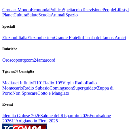
Cronaca
Mondo
Economia
Politica
Spettacolo
Televisione
People
Lifestyl
Planet
Cultura
Salute
Scuola
Animali
Spazio
Speciali
Elezioni Italia
Elezioni estero
Grande Fratello
L'isola dei famosi
Amici
Rubriche
Oroscopo
#tgcom24amarcord
Tgcom24 Consiglia
Mediaset Infinity
R101
Radio 105
Virgin Radio
Radio
Montecarlo
Radio Subasio
Comingsoon
Superguidatv
Zuppa di
Porro
Non Sprecare
Cotto e Mangiato
Eventi
Identità Golose 2026
Salone del Risparmio 2026
Fuorisalone
2026
L'Artigiano in Fiera 2025