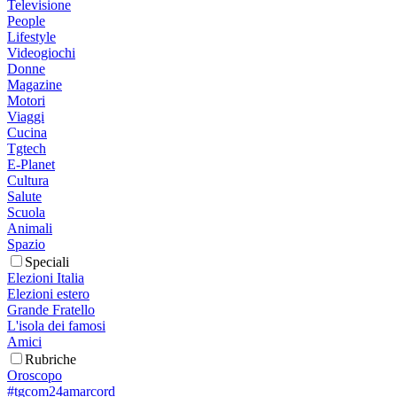
Televisione
People
Lifestyle
Videogiochi
Donne
Magazine
Motori
Viaggi
Cucina
Tgtech
E-Planet
Cultura
Salute
Scuola
Animali
Spazio
Speciali
Elezioni Italia
Elezioni estero
Grande Fratello
L'isola dei famosi
Amici
Rubriche
Oroscopo
#tgcom24amarcord