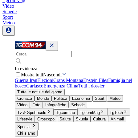
TgcomMag
Video
Schede
Sport
Meteo
In evidenza
Mostra tutti
Nascondi
Guerra Iran
Elezioni
Crans Montana
Epstein Files
Famiglia nel
bosco
Garlasco
Emergenza Clima
Tutti i dossier
Tutte le notizie del giorno
Cronaca
Mondo
Politica
Economia
Sport
Meteo
Video
Foto
Infografiche
Schede
Tv & Spettacolo
TgcomLab
TgcomMag
TgTech
Lifestyle
Oroscopo
Salute
Skuola
Cultura
Animali
Speciali
Chi siamo