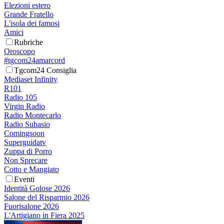
Elezioni estero
Grande Fratello
L'isola dei famosi
Amici
Rubriche
Oroscopo
#tgcom24amarcord
Tgcom24 Consiglia
Mediaset Infinity
R101
Radio 105
Virgin Radio
Radio Montecarlo
Radio Subasio
Comingsoon
Superguidatv
Zuppa di Porro
Non Sprecare
Cotto e Mangiato
Eventi
Identità Golose 2026
Salone del Risparmio 2026
Fuorisalone 2026
L'Artigiano in Fiera 2025