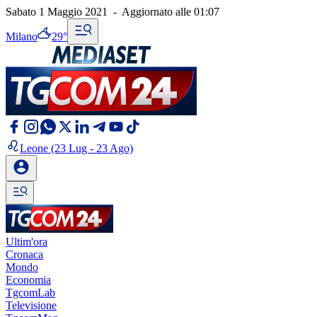
Sabato 1 Maggio 2021
-
Aggiornato alle
01:07
Milano
29°
Leone
(23 Lug - 23 Ago)
Ultim'ora
Cronaca
Mondo
Economia
TgcomLab
Televisione