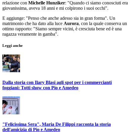
relazione con
Michelle Hunziker
: "Quando ci siamo conosciuti era
giovanissima, aveva 18 anni e mi colpirono i suoi occhi".
E aggiunge: "Penso che anche adesso sia in gran forma". Un
matrimonio che ha dato alla luce
Aurora
, con la quale conserva un
ottimo rapporto: "Siamo sempre vicini, è cresciuta bene ed è una
ragazza veramente in gamba".
Leggi anche
Dalla storia con Ilary Blasi agli spot per i commercianti
foggiani: Totti show con Pio e Amedeo
"Felicissima Sera", Maria De Filippi racconta la storia
dell'amicizia di Pio e Amedeo