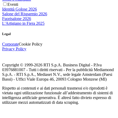
Eventi
Identità Golose 2026
Salone del Risparmio 2026
Fuorisalone 2026
L'Artigiano in Fiera 2025
Legal
Corporate
Cookie Policy
Privacy Policy
Copyright © 1999-
2026
RTI S.p.A. Business Digital - P.Iva
03976881007 - Tutti i diritti riservati - Per la pubblicità Mediamond
S.p.A. - RTI S.p.A., Mediaset N.V., sede legale Amsterdam (Paesi
Bassi) - Uffici Viale Europa 46, 20093 Cologno Monzese (MI)
Rispetto ai contenuti e ai dati personali trasmessi e/o riprodotti è
vietata ogni utilizzazione funzionale all’addestramento di sistemi di
intelligenza artificiale generativa. È altresì fatto divieto espresso di
utilizzare mezzi automatizzati di data scraping.