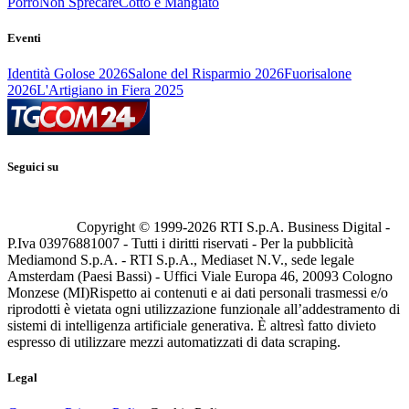
Porro
Non Sprecare
Cotto e Mangiato
Eventi
Identità Golose 2026
Salone del Risparmio 2026
Fuorisalone
2026
L'Artigiano in Fiera 2025
Seguici su
Copyright © 1999-
2026
RTI S.p.A. Business Digital -
P.Iva 03976881007 - Tutti i diritti riservati - Per la pubblicità
Mediamond S.p.A. - RTI S.p.A., Mediaset N.V., sede legale
Amsterdam (Paesi Bassi) - Uffici Viale Europa 46, 20093 Cologno
Monzese (MI)
Rispetto ai contenuti e ai dati personali trasmessi e/o
riprodotti è vietata ogni utilizzazione funzionale all’addestramento di
sistemi di intelligenza artificiale generativa. È altresì fatto divieto
espresso di utilizzare mezzi automatizzati di data scraping.
Legal