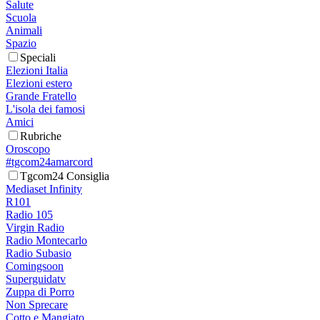
Salute
Scuola
Animali
Spazio
Speciali
Elezioni Italia
Elezioni estero
Grande Fratello
L'isola dei famosi
Amici
Rubriche
Oroscopo
#tgcom24amarcord
Tgcom24 Consiglia
Mediaset Infinity
R101
Radio 105
Virgin Radio
Radio Montecarlo
Radio Subasio
Comingsoon
Superguidatv
Zuppa di Porro
Non Sprecare
Cotto e Mangiato