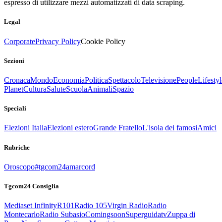
espresso di utilizzare mezzi automatizzati di data scraping.
Legal
Corporate
Privacy Policy
Cookie Policy
Sezioni
Cronaca
Mondo
Economia
Politica
Spettacolo
Televisione
People
Lifestyl
Planet
Cultura
Salute
Scuola
Animali
Spazio
Speciali
Elezioni Italia
Elezioni estero
Grande Fratello
L'isola dei famosi
Amici
Rubriche
Oroscopo
#tgcom24amarcord
Tgcom24 Consiglia
Mediaset Infinity
R101
Radio 105
Virgin Radio
Radio
Montecarlo
Radio Subasio
Comingsoon
Superguidatv
Zuppa di