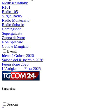
Mediaset Infinity
R101
Radio 105
Virgin Radio
Radio Montecarlo
Radio Subasio
Comingsoon
Superguidatv
Zuppa di Porro
Non Sprecare
Cotto e Mangiato
Eventi
Identità Golose 2026
Salone del Risparmio 2026
Fuorisalone 2026
L'Artigiano in Fiera 2025
Seguici su
Sezioni