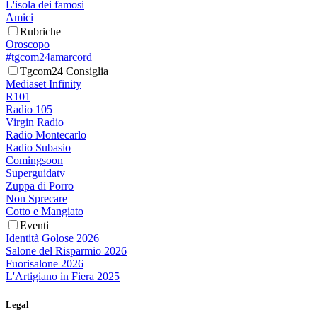
L'isola dei famosi
Amici
Rubriche
Oroscopo
#tgcom24amarcord
Tgcom24 Consiglia
Mediaset Infinity
R101
Radio 105
Virgin Radio
Radio Montecarlo
Radio Subasio
Comingsoon
Superguidatv
Zuppa di Porro
Non Sprecare
Cotto e Mangiato
Eventi
Identità Golose 2026
Salone del Risparmio 2026
Fuorisalone 2026
L'Artigiano in Fiera 2025
Legal