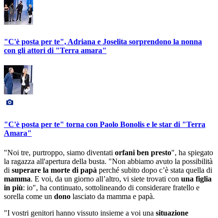
"C'è posta per te", Adriana e Joselita sorprendono la nonna
con gli attori di "Terra amara"
"C'è posta per te" torna con Paolo Bonolis e le star di "Terra
Amara"
"Noi tre, purtroppo, siamo diventati
orfani ben presto
", ha spiegato
la ragazza all'apertura della busta. "Non abbiamo avuto la possibilità
di
superare la morte di papà
perché subito dopo c’è stata quella di
mamma
. E voi, da un giorno all’altro, vi siete trovati con
una figlia
in più
: io", ha continuato, sottolineando di considerare fratello e
sorella come un
dono
lasciato da mamma e papà.
"I vostri genitori hanno vissuto insieme a voi una
situazione