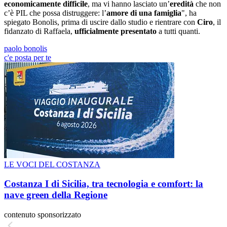
economicamente difficile
, ma vi hanno lasciato un’
eredità
che non
c’è PIL che possa distruggere: l’
amore di una famiglia
", ha
spiegato Bonolis, prima di uscire dallo studio e rientrare con
Ciro
, il
fidanzato di Raffaela,
ufficialmente presentato
a tutti quanti.
paolo bonolis
c'e posta per te
LE VOCI DEL COSTANZA
Costanza I di Sicilia, tra tecnologia e comfort: la
nave green della Regione
contenuto sponsorizzato