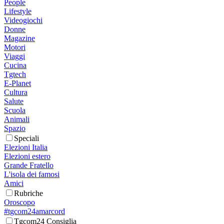
People
Lifestyle
Videogiochi
Donne
Magazine
Motori
Viaggi
Cucina
Tgtech
E-Planet
Cultura
Salute
Scuola
Animali
Spazio
Speciali
Elezioni Italia
Elezioni estero
Grande Fratello
L'isola dei famosi
Amici
Rubriche
Oroscopo
#tgcom24amarcord
Tgcom24 Consiglia