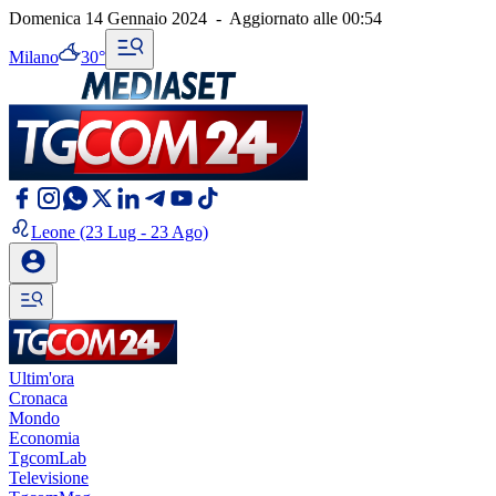
Domenica 14 Gennaio 2024
-
Aggiornato alle
00:54
Milano
30°
Leone
(23 Lug - 23 Ago)
Ultim'ora
Cronaca
Mondo
Economia
TgcomLab
Televisione