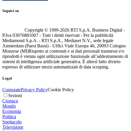
Seguici su
Copyright © 1999-
2026
RTI S.p.A. Business Digital -
P.Iva 03976881007 - Tutti i diritti riservati - Per la pubblicità
Mediamond S.p.A. - RTI S.p.A., Mediaset N.V., sede legale
Amsterdam (Paesi Bassi) - Uffici Viale Europa 46, 20093 Cologno
Monzese (MI)
Rispetto ai contenuti e ai dati personali trasmessi e/o
riprodotti è vietata ogni utilizzazione funzionale all’addestramento di
sistemi di intelligenza artificiale generativa. È altresì fatto divieto
espresso di utilizzare mezzi automatizzati di data scraping.
Legal
Corporate
Privacy Policy
Cookie Policy
Sezioni
Cronaca
Mondo
Economia
Politica
Spettacolo
Televisione