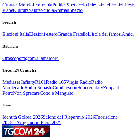
Cronaca
Mondo
Economia
Politica
Spettacolo
Televisione
People
Lifestyl
Planet
Cultura
Salute
Scuola
Animali
Spazio
Speciali
Elezioni Italia
Elezioni estero
Grande Fratello
L'isola dei famosi
Amici
Rubriche
Oroscopo
#tgcom24amarcord
Tgcom24 Consiglia
Mediaset Infinity
R101
Radio 105
Virgin Radio
Radio
Montecarlo
Radio Subasio
Comingsoon
Superguidatv
Zuppa di
Porro
Non Sprecare
Cotto e Mangiato
Eventi
Identità Golose 2026
Salone del Risparmio 2026
Fuorisalone
2026
L'Artigiano in Fiera 2025