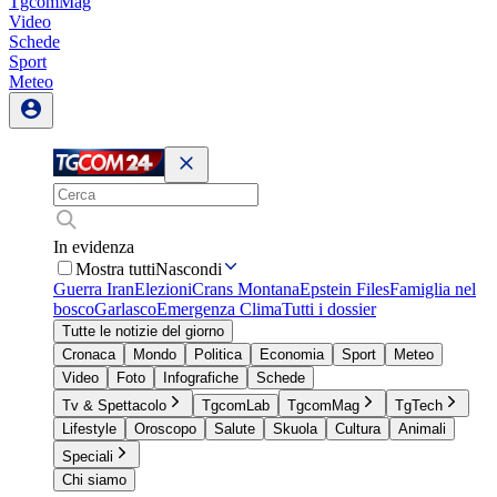
TgcomMag
Video
Schede
Sport
Meteo
In evidenza
Mostra tutti
Nascondi
Guerra Iran
Elezioni
Crans Montana
Epstein Files
Famiglia nel
bosco
Garlasco
Emergenza Clima
Tutti i dossier
Tutte le notizie del giorno
Cronaca
Mondo
Politica
Economia
Sport
Meteo
Video
Foto
Infografiche
Schede
Tv & Spettacolo
TgcomLab
TgcomMag
TgTech
Lifestyle
Oroscopo
Salute
Skuola
Cultura
Animali
Speciali
Chi siamo