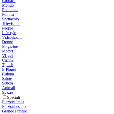
Cronaca
Mondo
Economia
Politica
Spettacolo
Televisione
People
Lifestyle
Videogiochi
Donne
Magazine
Motori
Viaggi
Cucina
Tgtech
E-Planet
Cultura
Salute
Scuola
Animali
Spazio
Speciali
Elezioni Italia
Elezioni estero
Grande Fratello