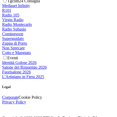
Tgcom24 Consiglia
Mediaset Infinity
R101
Radio 105
Virgin Radio
Radio Montecarlo
Radio Subasio
Comingsoon
Superguidatv
Zuppa di Porro
Non Sprecare
Cotto e Mangiato
Eventi
Identità Golose 2026
Salone del Risparmio 2026
Fuorisalone 2026
L'Artigiano in Fiera 2025
Legal
Corporate
Cookie Policy
Privacy Policy