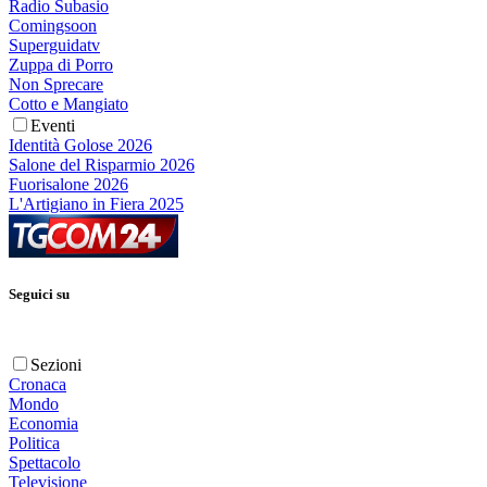
Radio Subasio
Comingsoon
Superguidatv
Zuppa di Porro
Non Sprecare
Cotto e Mangiato
Eventi
Identità Golose 2026
Salone del Risparmio 2026
Fuorisalone 2026
L'Artigiano in Fiera 2025
Seguici su
Sezioni
Cronaca
Mondo
Economia
Politica
Spettacolo
Televisione