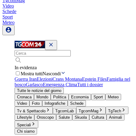
TgcomMag
Video
Schede
Sport
Meteo
In evidenza
Mostra tutti
Nascondi
Guerra Iran
Elezioni
Crans Montana
Epstein Files
Famiglia nel
bosco
Garlasco
Emergenza Clima
Tutti i dossier
Tutte le notizie del giorno
Cronaca
Mondo
Politica
Economia
Sport
Meteo
Video
Foto
Infografiche
Schede
Tv & Spettacolo
TgcomLab
TgcomMag
TgTech
Lifestyle
Oroscopo
Salute
Skuola
Cultura
Animali
Speciali
Chi siamo