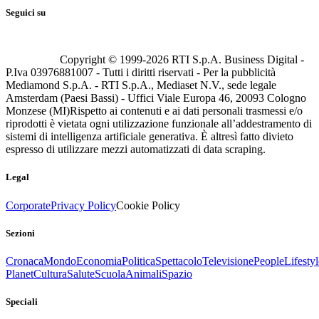
Seguici su
Copyright © 1999-
2026
RTI S.p.A. Business Digital -
P.Iva 03976881007 - Tutti i diritti riservati - Per la pubblicità
Mediamond S.p.A. - RTI S.p.A., Mediaset N.V., sede legale
Amsterdam (Paesi Bassi) - Uffici Viale Europa 46, 20093 Cologno
Monzese (MI)
Rispetto ai contenuti e ai dati personali trasmessi e/o
riprodotti è vietata ogni utilizzazione funzionale all’addestramento di
sistemi di intelligenza artificiale generativa. È altresì fatto divieto
espresso di utilizzare mezzi automatizzati di data scraping.
Legal
Corporate
Privacy Policy
Cookie Policy
Sezioni
Cronaca
Mondo
Economia
Politica
Spettacolo
Televisione
People
Lifestyl
Planet
Cultura
Salute
Scuola
Animali
Spazio
Speciali