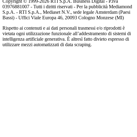
Copyright © 1999-
2026
RTI S.p.A. Business Digital - P.Iva
03976881007 - Tutti i diritti riservati - Per la pubblicità Mediamond
S.p.A. - RTI S.p.A., Mediaset N.V., sede legale Amsterdam (Paesi
Bassi) - Uffici Viale Europa 46, 20093 Cologno Monzese (MI)
Rispetto ai contenuti e ai dati personali trasmessi e/o riprodotti è
vietata ogni utilizzazione funzionale all’addestramento di sistemi di
intelligenza artificiale generativa. È altresì fatto divieto espresso di
utilizzare mezzi automatizzati di data scraping.