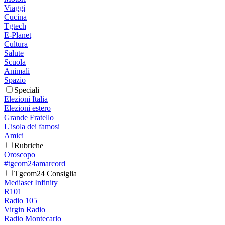
Viaggi
Cucina
Tgtech
E-Planet
Cultura
Salute
Scuola
Animali
Spazio
Speciali
Elezioni Italia
Elezioni estero
Grande Fratello
L'isola dei famosi
Amici
Rubriche
Oroscopo
#tgcom24amarcord
Tgcom24 Consiglia
Mediaset Infinity
R101
Radio 105
Virgin Radio
Radio Montecarlo