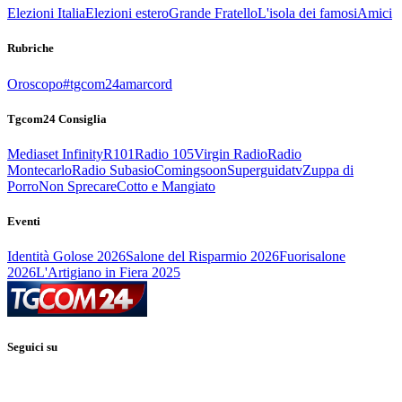
Elezioni Italia
Elezioni estero
Grande Fratello
L'isola dei famosi
Amici
Rubriche
Oroscopo
#tgcom24amarcord
Tgcom24 Consiglia
Mediaset Infinity
R101
Radio 105
Virgin Radio
Radio
Montecarlo
Radio Subasio
Comingsoon
Superguidatv
Zuppa di
Porro
Non Sprecare
Cotto e Mangiato
Eventi
Identità Golose 2026
Salone del Risparmio 2026
Fuorisalone
2026
L'Artigiano in Fiera 2025
Seguici su