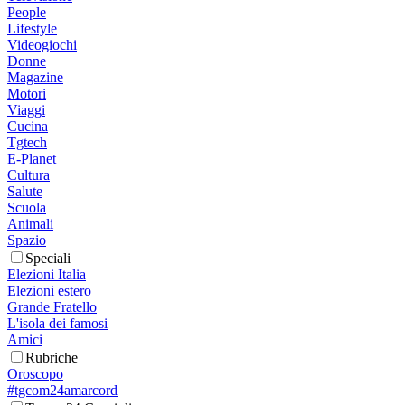
People
Lifestyle
Videogiochi
Donne
Magazine
Motori
Viaggi
Cucina
Tgtech
E-Planet
Cultura
Salute
Scuola
Animali
Spazio
Speciali
Elezioni Italia
Elezioni estero
Grande Fratello
L'isola dei famosi
Amici
Rubriche
Oroscopo
#tgcom24amarcord