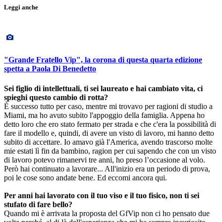
Leggi anche
"Grande Fratello Vip", la corona di questa quarta edizione
spetta a Paola Di Benedetto
Sei figlio di intellettuali, ti sei laureato e hai cambiato vita, ci
spieghi questo cambio di rotta?
È successo tutto per caso, mentre mi trovavo per ragioni di studio a
Miami, ma ho avuto subito l'appoggio della famiglia. Appena ho
detto loro che ero stato fermato per strada e che c'era la possibilità di
fare il modello e, quindi, di avere un visto di lavoro, mi hanno detto
subito di accettare. Io amavo già l'America, avendo trascorso molte
mie estati lì fin da bambino, ragion per cui sapendo che con un visto
di lavoro potevo rimanervi tre anni, ho preso l’occasione al volo.
Però hai continuato a lavorare... All'inizio era un periodo di prova,
poi le cose sono andate bene. Ed eccomi ancora qui.
Per anni hai lavorato con il tuo viso e il tuo fisico, non ti sei
stufato di fare bello?
Quando mi è arrivata la proposta del GfVip non ci ho pensato due