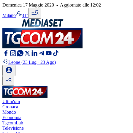
Domenica 17 Maggio 2020
-
Aggiornato alle
12:02
Milano
31°
Leone
(23 Lug - 23 Ago)
Ultim'ora
Cronaca
Mondo
Economia
TgcomLab
Televisione