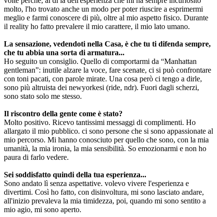
volte perché, al di là dell'esperienza che mi ha sempre incuriosito
molto, l'ho trovato anche un modo per poter riuscire a esprimermi
meglio e farmi conoscere di più, oltre al mio aspetto fisico. Durante
il reality ho fatto prevalere il mio carattere, il mio lato umano.
La sensazione, vedendoti nella Casa, è che tu ti difenda sempre,
che tu abbia una sorta di armatura...
Ho seguito un consiglio. Quello di comportarmi da “Manhattan
gentleman”: inutile alzare la voce, fare scenate, ci si può confrontare
con toni pacati, con parole mirate. Una cosa però ci tengo a dirle,
sono più altruista dei newyorkesi (ride, ndr). Fuori dagli scherzi,
sono stato solo me stesso.
Il riscontro della gente come è stato?
Molto positivo. Ricevo tantissimi messaggi di complimenti. Ho
allargato il mio pubblico. ci sono persone che si sono appassionate al
mio percorso. Mi hanno conosciuto per quello che sono, con la mia
umanità, la mia ironia, la mia sensibilità. So emozionarmi e non ho
paura di farlo vedere.
Sei soddisfatto quindi della tua esperienza...
Sono andato lì senza aspettative. volevo vivere l'esperienza e
divertimi. Così ho fatto, con disinvoltura, mi sono lasciato andare,
all'inizio prevaleva la mia timidezza, poi, quando mi sono sentito a
mio agio, mi sono aperto.