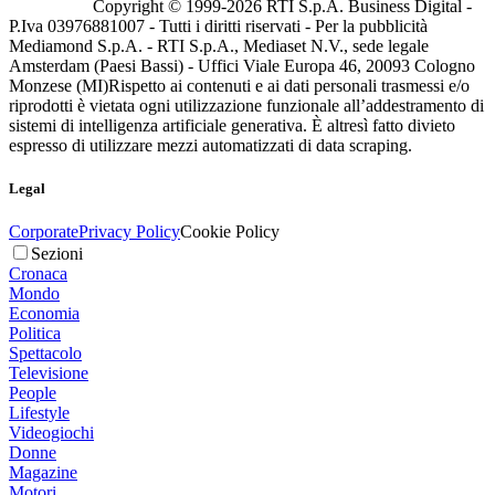
Copyright © 1999-
2026
RTI S.p.A. Business Digital -
P.Iva 03976881007 - Tutti i diritti riservati - Per la pubblicità
Mediamond S.p.A. - RTI S.p.A., Mediaset N.V., sede legale
Amsterdam (Paesi Bassi) - Uffici Viale Europa 46, 20093 Cologno
Monzese (MI)
Rispetto ai contenuti e ai dati personali trasmessi e/o
riprodotti è vietata ogni utilizzazione funzionale all’addestramento di
sistemi di intelligenza artificiale generativa. È altresì fatto divieto
espresso di utilizzare mezzi automatizzati di data scraping.
Legal
Corporate
Privacy Policy
Cookie Policy
Sezioni
Cronaca
Mondo
Economia
Politica
Spettacolo
Televisione
People
Lifestyle
Videogiochi
Donne
Magazine
Motori