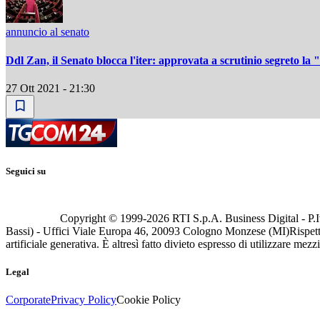
annuncio al senato
Ddl Zan, il Senato blocca l'iter: approvata a scrutinio segreto la 
27 Ott 2021 - 21:30
Seguici su
Copyright © 1999-
2026
RTI S.p.A. Business Digital - P.I
Bassi) - Uffici Viale Europa 46, 20093 Cologno Monzese (MI)
Rispett
artificiale generativa. È altresì fatto divieto espresso di utilizzare mez
Legal
Corporate
Privacy Policy
Cookie Policy