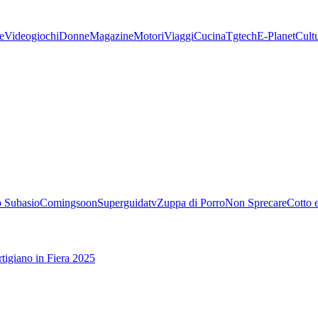
e
Videogiochi
Donne
Magazine
Motori
Viaggi
Cucina
Tgtech
E-Planet
Cult
 Subasio
Comingsoon
Superguidatv
Zuppa di Porro
Non Sprecare
Cotto 
tigiano in Fiera 2025