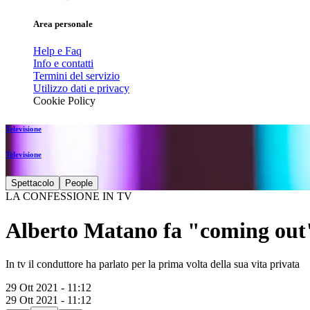
Area personale
Help e Faq
Info e contatti
Termini del servizio
Utilizzo dati e privacy
Cookie Policy
Televisione
Televisione
Spettacolo
People
LA CONFESSIONE IN TV
Alberto Matano fa "coming out"
In tv il conduttore ha parlato per la prima volta della sua vita privata
29 Ott 2021 - 11:12
29 Ott 2021 - 11:12