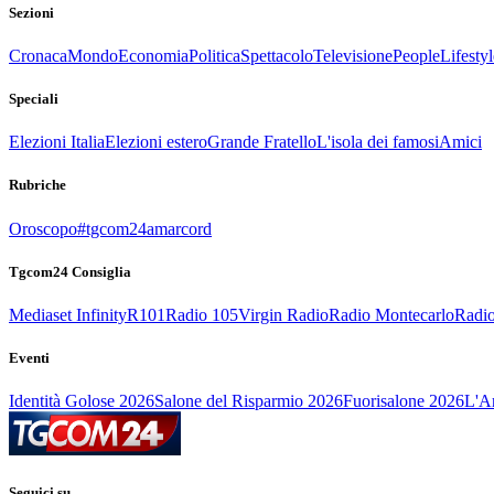
Sezioni
Cronaca
Mondo
Economia
Politica
Spettacolo
Televisione
People
Lifestyl
Speciali
Elezioni Italia
Elezioni estero
Grande Fratello
L'isola dei famosi
Amici
Rubriche
Oroscopo
#tgcom24amarcord
Tgcom24 Consiglia
Mediaset Infinity
R101
Radio 105
Virgin Radio
Radio Montecarlo
Radio
Eventi
Identità Golose 2026
Salone del Risparmio 2026
Fuorisalone 2026
L'Ar
Seguici su