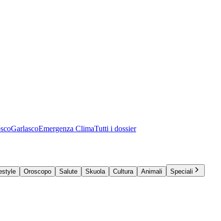
osco
Garlasco
Emergenza Clima
Tutti i dossier
estyle
Oroscopo
Salute
Skuola
Cultura
Animali
Speciali