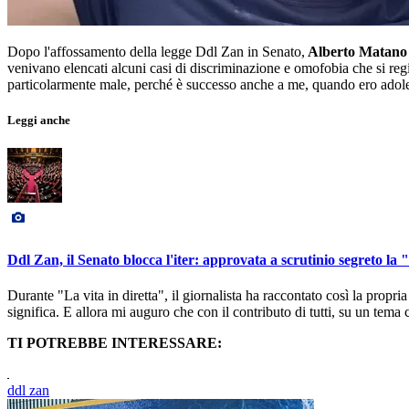
Dopo l'affossamento della legge Ddl Zan in Senato,
Alberto Matano
venivano elencati alcuni casi di discriminazione e omofobia che si regis
particolarmente male, perché è successo anche a me, quando ero adol
Leggi anche
Ddl Zan, il Senato blocca l'iter: approvata a scrutinio segreto la 
Durante "La vita in diretta", il giornalista ha raccontato così la prop
significa. E allora mi auguro che con il contributo di tutti, su un te
TI POTREBBE INTERESSARE:
ddl zan