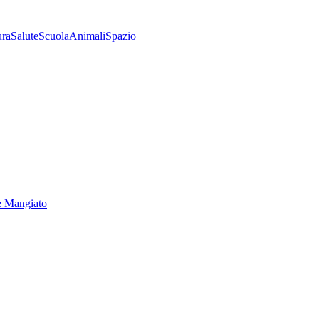
ura
Salute
Scuola
Animali
Spazio
e Mangiato