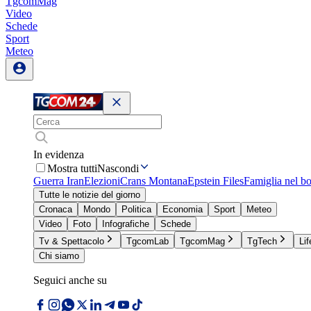
TgcomMag
Video
Schede
Sport
Meteo
In evidenza
Mostra tutti
Nascondi
Guerra Iran
Elezioni
Crans Montana
Epstein Files
Famiglia nel b
Tutte le notizie del giorno
Cronaca
Mondo
Politica
Economia
Sport
Meteo
Video
Foto
Infografiche
Schede
Tv & Spettacolo
TgcomLab
TgcomMag
TgTech
Lif
Chi siamo
Seguici anche su