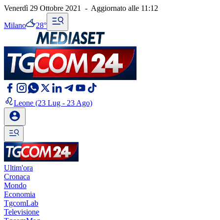
Venerdì 29 Ottobre 2021
-
Aggiornato alle
11:12
Milano
28°
Leone
(23 Lug - 23 Ago)
Ultim'ora
Cronaca
Mondo
Economia
TgcomLab
Televisione