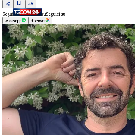
Segui
su
Seguici su
whatsapp
discover