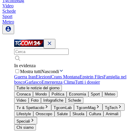
TgcomMag
Video
Schede
Sport
Meteo
In evidenza
Mostra tutti
Nascondi
Guerra Iran
Elezioni
Crans Montana
Epstein Files
Famiglia nel
bosco
Garlasco
Emergenza Clima
Tutti i dossier
Tutte le notizie del giorno
Cronaca
Mondo
Politica
Economia
Sport
Meteo
Video
Foto
Infografiche
Schede
Tv & Spettacolo
TgcomLab
TgcomMag
TgTech
Lifestyle
Oroscopo
Salute
Skuola
Cultura
Animali
Speciali
Chi siamo