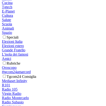
Cucina
Tgtech
E-Planet
Cultura
Salute
Scuola
Animali
Spazio
Speciali
Elezioni Italia
Elezioni estero
Grande Fratello
L'isola dei famosi
Amici
Rubriche
Oroscopo
#tgcom24amarcord
Tgcom24 Consiglia
Mediaset Infinity
R101
Radio 105
Virgin Radio
Radio Montecarlo
Radio Subasio