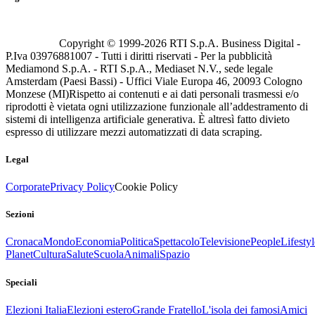
Copyright © 1999-
2026
RTI S.p.A. Business Digital -
P.Iva 03976881007 - Tutti i diritti riservati - Per la pubblicità
Mediamond S.p.A. - RTI S.p.A., Mediaset N.V., sede legale
Amsterdam (Paesi Bassi) - Uffici Viale Europa 46, 20093 Cologno
Monzese (MI)
Rispetto ai contenuti e ai dati personali trasmessi e/o
riprodotti è vietata ogni utilizzazione funzionale all’addestramento di
sistemi di intelligenza artificiale generativa. È altresì fatto divieto
espresso di utilizzare mezzi automatizzati di data scraping.
Legal
Corporate
Privacy Policy
Cookie Policy
Sezioni
Cronaca
Mondo
Economia
Politica
Spettacolo
Televisione
People
Lifestyl
Planet
Cultura
Salute
Scuola
Animali
Spazio
Speciali
Elezioni Italia
Elezioni estero
Grande Fratello
L'isola dei famosi
Amici