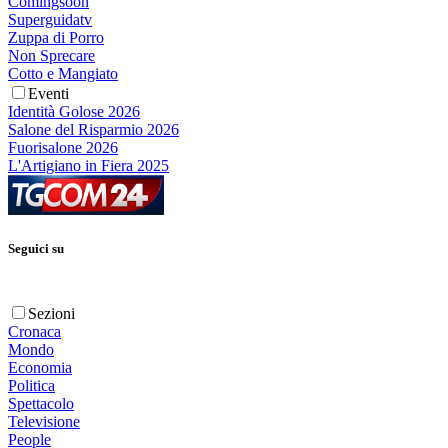
Comingsoon
Superguidatv
Zuppa di Porro
Non Sprecare
Cotto e Mangiato
Eventi
Identità Golose 2026
Salone del Risparmio 2026
Fuorisalone 2026
L'Artigiano in Fiera 2025
Seguici su
Sezioni
Cronaca
Mondo
Economia
Politica
Spettacolo
Televisione
People