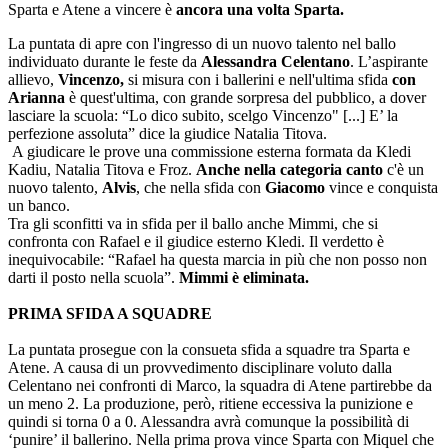
Sparta e Atene a vincere è
ancora una volta Sparta.
La puntata di apre con l'ingresso di un nuovo talento nel ballo
individuato durante le feste da
Alessandra Celentano
. L’aspirante
allievo,
Vincenzo,
si misura con i ballerini e nell'ultima sfida
con
Arianna
è quest'ultima, con grande sorpresa del pubblico, a dover
lasciare la scuola: “Lo dico subito, scelgo Vincenzo" [...] E’ la
perfezione assoluta” dice la giudice Natalia Titova.
A giudicare le prove una commissione esterna formata da Kledi
Kadiu, Natalia Titova e Froz.
Anche nella categoria canto
c'è un
nuovo talento,
Alvis
, che nella sfida con
Giacomo
vince e conquista
un banco.
Tra gli sconfitti va in sfida per il ballo anche Mimmi, che si
confronta con Rafael e il giudice esterno Kledi. Il verdetto è
inequivocabile: “Rafael ha questa marcia in più che non posso non
darti il posto nella scuola”.
Mimmi è eliminata.
PRIMA SFIDA A SQUADRE
La puntata prosegue con la consueta sfida a squadre tra Sparta e
Atene. A causa di un provvedimento disciplinare voluto dalla
Celentano nei confronti di Marco, la squadra di Atene partirebbe da
un meno 2. La produzione, però, ritiene eccessiva la punizione e
quindi si torna 0 a 0. Alessandra avrà comunque la possibilità di
‘punire’ il ballerino. Nella prima prova vince Sparta con Miquel che