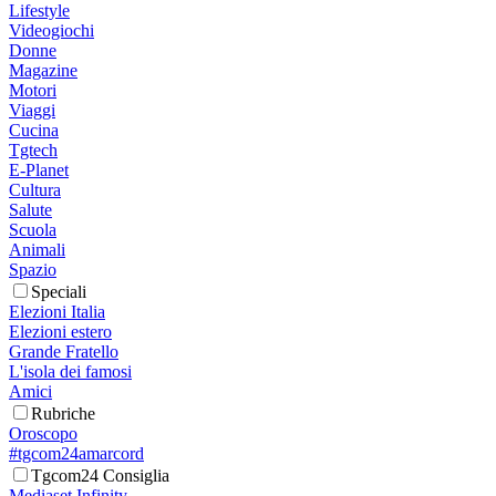
Lifestyle
Videogiochi
Donne
Magazine
Motori
Viaggi
Cucina
Tgtech
E-Planet
Cultura
Salute
Scuola
Animali
Spazio
Speciali
Elezioni Italia
Elezioni estero
Grande Fratello
L'isola dei famosi
Amici
Rubriche
Oroscopo
#tgcom24amarcord
Tgcom24 Consiglia
Mediaset Infinity