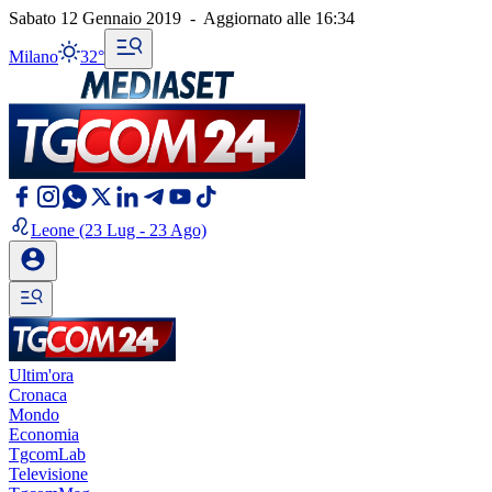
Sabato 12 Gennaio 2019
-
Aggiornato alle
16:34
Milano
32°
Leone
(23 Lug - 23 Ago)
Ultim'ora
Cronaca
Mondo
Economia
TgcomLab
Televisione