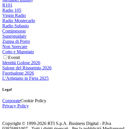
R101
Radio 105
Virgin Radio
Radio Montecarlo
Radio Subasio
Comingsoon
Superguidatv
Zuppa di Porro
Non Sprecare
Cotto e Mangiato
Eventi
Identità Golose 2026
Salone del Risparmio 2026
Fuorisalone 2026
L'Artigiano in Fiera 2025
Legal
Corporate
Cookie Policy
Privacy Policy
Copyright © 1999-
2026
RTI S.p.A. Business Digital - P.Iva
03976881007 - Tutti i diritti riservati - Per la pubblicità Mediamond