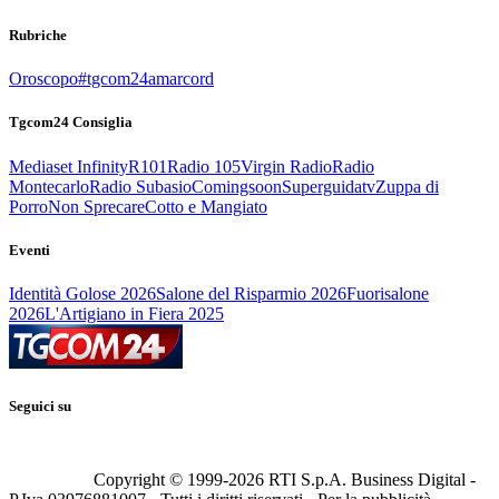
Rubriche
Oroscopo
#tgcom24amarcord
Tgcom24 Consiglia
Mediaset Infinity
R101
Radio 105
Virgin Radio
Radio
Montecarlo
Radio Subasio
Comingsoon
Superguidatv
Zuppa di
Porro
Non Sprecare
Cotto e Mangiato
Eventi
Identità Golose 2026
Salone del Risparmio 2026
Fuorisalone
2026
L'Artigiano in Fiera 2025
Seguici su
Copyright © 1999-
2026
RTI S.p.A. Business Digital -