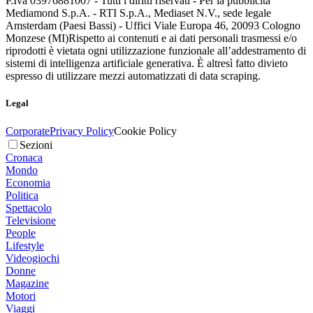
P.Iva 03976881007 - Tutti i diritti riservati - Per la pubblicità
Mediamond S.p.A. - RTI S.p.A., Mediaset N.V., sede legale
Amsterdam (Paesi Bassi) - Uffici Viale Europa 46, 20093 Cologno
Monzese (MI)
Rispetto ai contenuti e ai dati personali trasmessi e/o
riprodotti è vietata ogni utilizzazione funzionale all’addestramento di
sistemi di intelligenza artificiale generativa. È altresì fatto divieto
espresso di utilizzare mezzi automatizzati di data scraping.
Legal
Corporate
Privacy Policy
Cookie Policy
Sezioni
Cronaca
Mondo
Economia
Politica
Spettacolo
Televisione
People
Lifestyle
Videogiochi
Donne
Magazine
Motori
Viaggi