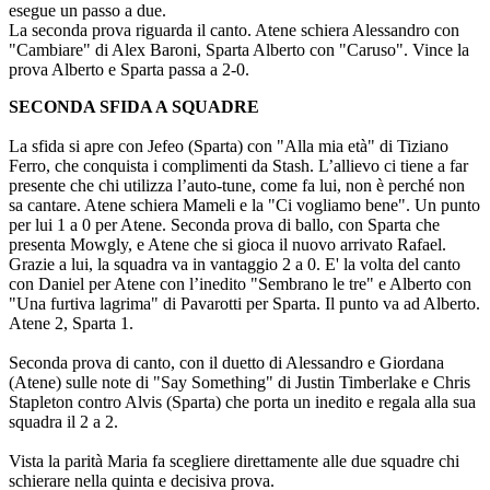
esegue un passo a due.
La seconda prova riguarda il canto. Atene schiera Alessandro con
"Cambiare" di Alex Baroni, Sparta Alberto con "Caruso". Vince la
prova Alberto e Sparta passa a 2-0.
SECONDA SFIDA A SQUADRE
La sfida si apre con Jefeo (Sparta) con "Alla mia età" di Tiziano
Ferro, che conquista i complimenti da Stash. L’allievo ci tiene a far
presente che chi utilizza l’auto-tune, come fa lui, non è perché non
sa cantare. Atene schiera Mameli e la "Ci vogliamo bene". Un punto
per lui 1 a 0 per Atene. Seconda prova di ballo, con Sparta che
presenta Mowgly, e Atene che si gioca il nuovo arrivato Rafael.
Grazie a lui, la squadra va in vantaggio 2 a 0. E' la volta del canto
con Daniel per Atene con l’inedito "Sembrano le tre" e Alberto con
"Una furtiva lagrima" di Pavarotti per Sparta. Il punto va ad Alberto.
Atene 2, Sparta 1.
Seconda prova di canto, con il duetto di Alessandro e Giordana
(Atene) sulle note di "Say Something" di Justin Timberlake e Chris
Stapleton contro Alvis (Sparta) che porta un inedito e regala alla sua
squadra il 2 a 2.
Vista la parità Maria fa scegliere direttamente alle due squadre chi
schierare nella quinta e decisiva prova.