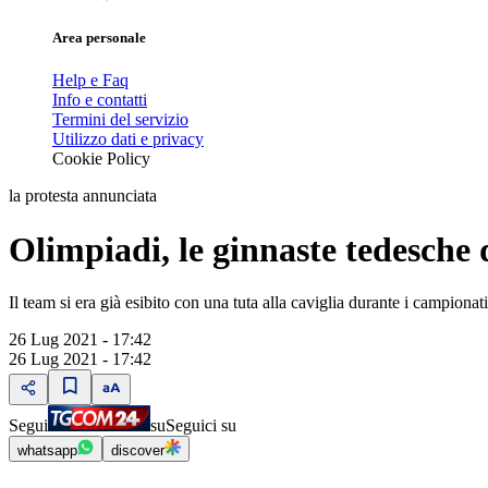
Area personale
Help e Faq
Info e contatti
Termini del servizio
Utilizzo dati e privacy
Cookie Policy
la protesta annunciata
Olimpiadi, le ginnaste tedesche 
Il team si era già esibito con una tuta alla caviglia durante i campiona
26 Lug 2021 - 17:42
26 Lug 2021 - 17:42
Segui
su
Seguici su
whatsapp
discover