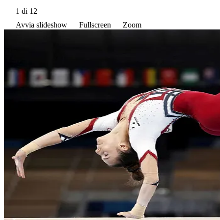
1
di 12
Avvia slideshow
Fullscreen
Zoom