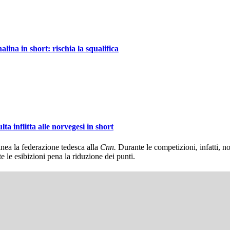
alina in short: rischia la squalifica
lta inflitta alle norvegesi in short
linea la federazione tedesca alla
Cnn.
Durante le competizioni, infatti, n
e le esibizioni pena la riduzione dei punti.