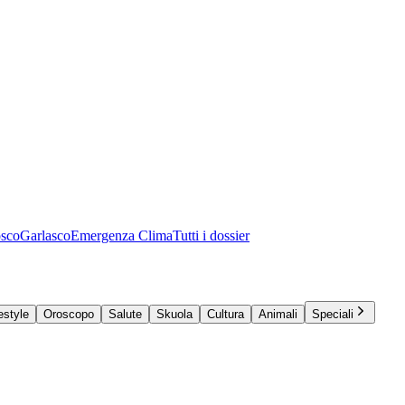
osco
Garlasco
Emergenza Clima
Tutti i dossier
estyle
Oroscopo
Salute
Skuola
Cultura
Animali
Speciali