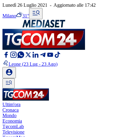
Lunedì 26 Luglio 2021
-
Aggiornato alle
17:42
Milano
31°
Leone
(23 Lug - 23 Ago)
Ultim'ora
Cronaca
Mondo
Economia
TgcomLab
Televisione