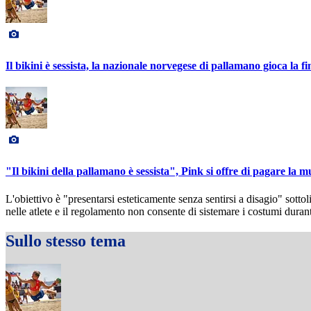
Il bikini è sessista, la nazionale norvegese di pallamano gioca la fin
"Il bikini della pallamano è sessista", Pink si offre di pagare la mu
L'obiettivo è "presentarsi esteticamente senza sentirsi a disagio" sotto
nelle atlete e il regolamento non consente di sistemare i costumi durant
Sullo stesso tema