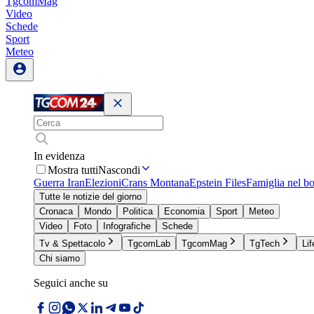
TgcomMag
Video
Schede
Sport
Meteo
In evidenza
Mostra tutti
Nascondi
Guerra Iran
Elezioni
Crans Montana
Epstein Files
Famiglia nel b
Tutte le notizie del giorno
Cronaca
Mondo
Politica
Economia
Sport
Meteo
Video
Foto
Infografiche
Schede
Tv & Spettacolo
TgcomLab
TgcomMag
TgTech
Lif
Chi siamo
Seguici anche su