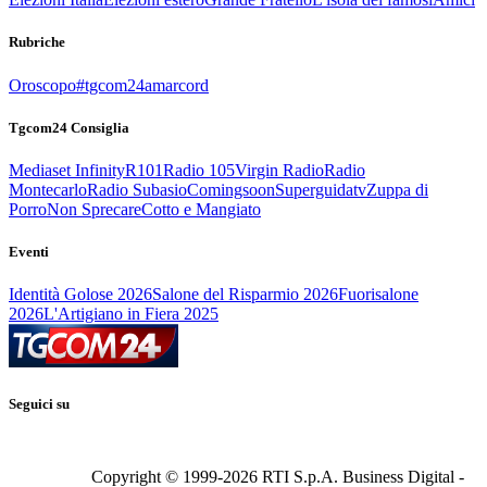
Rubriche
Oroscopo
#tgcom24amarcord
Tgcom24 Consiglia
Mediaset Infinity
R101
Radio 105
Virgin Radio
Radio
Montecarlo
Radio Subasio
Comingsoon
Superguidatv
Zuppa di
Porro
Non Sprecare
Cotto e Mangiato
Eventi
Identità Golose 2026
Salone del Risparmio 2026
Fuorisalone
2026
L'Artigiano in Fiera 2025
Seguici su
Copyright © 1999-
2026
RTI S.p.A. Business Digital -