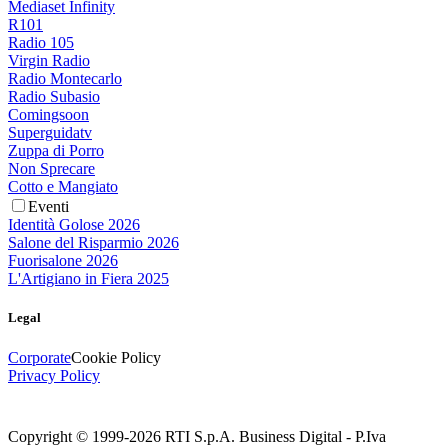
Mediaset Infinity
R101
Radio 105
Virgin Radio
Radio Montecarlo
Radio Subasio
Comingsoon
Superguidatv
Zuppa di Porro
Non Sprecare
Cotto e Mangiato
Eventi
Identità Golose 2026
Salone del Risparmio 2026
Fuorisalone 2026
L'Artigiano in Fiera 2025
Legal
Corporate
Cookie Policy
Privacy Policy
Copyright © 1999-
2026
RTI S.p.A. Business Digital - P.Iva