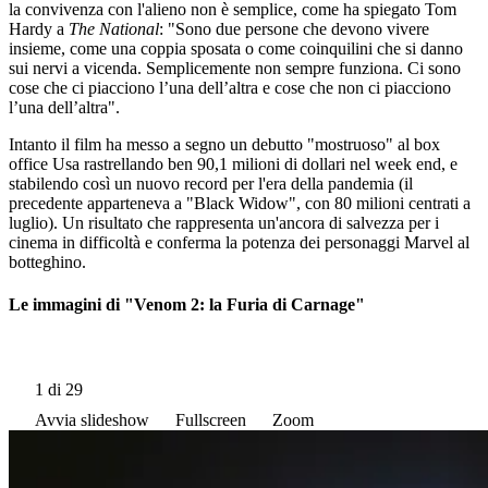
la convivenza con l'alieno non è semplice, come ha spiegato Tom
Hardy a
The National
: "Sono due persone che devono vivere
insieme, come una coppia sposata o come coinquilini che si danno
sui nervi a vicenda. Semplicemente non sempre funziona. Ci sono
cose che ci piacciono l’una dell’altra e cose che non ci piacciono
l’una dell’altra".
Intanto il film ha messo a segno un debutto "mostruoso" al box
office Usa rastrellando ben 90,1 milioni di dollari nel week end, e
stabilendo così un nuovo record per l'era della pandemia (il
precedente apparteneva a "Black Widow", con 80 milioni centrati a
luglio). Un risultato che rappresenta un'ancora di salvezza per i
cinema in difficoltà e conferma la potenza dei personaggi Marvel al
botteghino.
Le immagini di "Venom 2: la Furia di Carnage"
1
di 29
Avvia slideshow
Fullscreen
Zoom