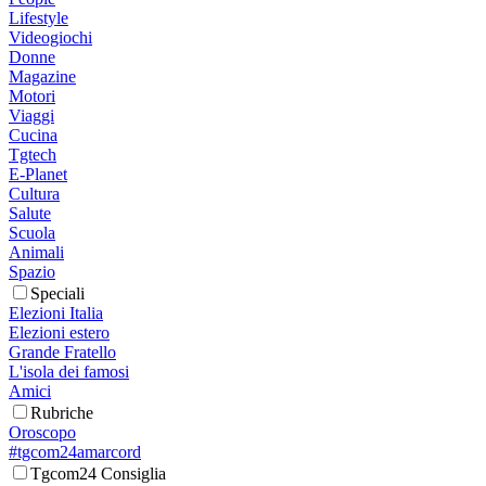
Lifestyle
Videogiochi
Donne
Magazine
Motori
Viaggi
Cucina
Tgtech
E-Planet
Cultura
Salute
Scuola
Animali
Spazio
Speciali
Elezioni Italia
Elezioni estero
Grande Fratello
L'isola dei famosi
Amici
Rubriche
Oroscopo
#tgcom24amarcord
Tgcom24 Consiglia