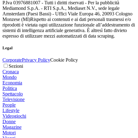
P.Iva 03976881007 - Tutti i diritti riservati - Per la pubblicità
Mediamond S.p.A. - RTI S.p.A., Mediaset N.V., sede legale
Amsterdam (Paesi Bassi) - Uffici Viale Europa 46, 20093 Cologno
Monzese (MI)
Rispetto ai contenuti e ai dati personali trasmessi e/o
riprodotti è vietata ogni utilizzazione funzionale all’addestramento di
sistemi di intelligenza artificiale generativa. È altresì fatto divieto
espresso di utilizzare mezzi automatizzati di data scraping.
Legal
Corporate
Privacy Policy
Cookie Policy
Sezioni
Cronaca
Mondo
Economia
Politica
Spettacolo
Televisione
People
Lifestyle
Videogiochi
Donne
Magazine
Motori