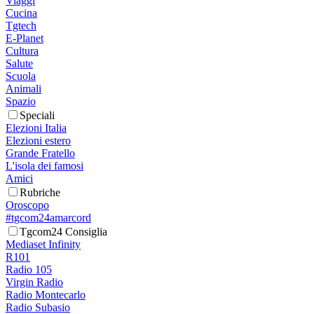
Viaggi
Cucina
Tgtech
E-Planet
Cultura
Salute
Scuola
Animali
Spazio
Speciali
Elezioni Italia
Elezioni estero
Grande Fratello
L'isola dei famosi
Amici
Rubriche
Oroscopo
#tgcom24amarcord
Tgcom24 Consiglia
Mediaset Infinity
R101
Radio 105
Virgin Radio
Radio Montecarlo
Radio Subasio