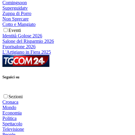
Comingsoon
Superguidatv
Zuppa di Porro
Non Sprecare
Cotto e Mangiato
Eventi
Identità Golose 2026
Salone del Risparmio 2026
Fuorisalone 2026
L'Artigiano in Fiera 2025
Seguici su
Sezioni
Cronaca
Mondo
Economia
Politica
Spettacolo
Televisione
People