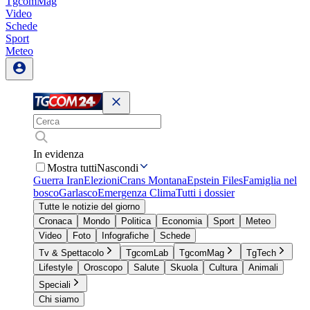
TgcomMag
Video
Schede
Sport
Meteo
In evidenza
Mostra tutti
Nascondi
Guerra Iran
Elezioni
Crans Montana
Epstein Files
Famiglia nel
bosco
Garlasco
Emergenza Clima
Tutti i dossier
Tutte le notizie del giorno
Cronaca
Mondo
Politica
Economia
Sport
Meteo
Video
Foto
Infografiche
Schede
Tv & Spettacolo
TgcomLab
TgcomMag
TgTech
Lifestyle
Oroscopo
Salute
Skuola
Cultura
Animali
Speciali
Chi siamo