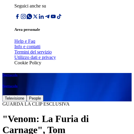
Seguici anche su
Area personale
Help e Faq
Info e contatti
Termini del servizio
Utilizzo dati e privacy
Cookie Policy
Spettacolo
Spettacolo
Televisione
People
GUARDA LA CLIP ESCLUSIVA
"Venom: La Furia di
Carnage", Tom