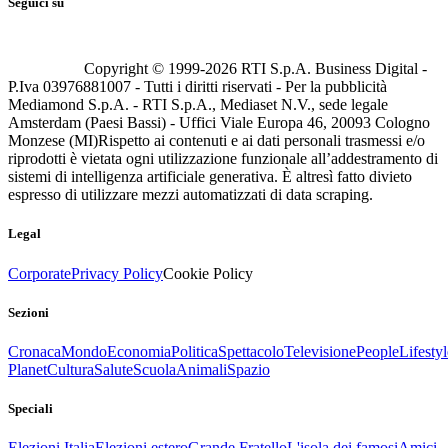
Seguici su
Copyright © 1999-
2026
RTI S.p.A. Business Digital -
P.Iva 03976881007 - Tutti i diritti riservati - Per la pubblicità
Mediamond S.p.A. - RTI S.p.A., Mediaset N.V., sede legale
Amsterdam (Paesi Bassi) - Uffici Viale Europa 46, 20093 Cologno
Monzese (MI)
Rispetto ai contenuti e ai dati personali trasmessi e/o
riprodotti è vietata ogni utilizzazione funzionale all’addestramento di
sistemi di intelligenza artificiale generativa. È altresì fatto divieto
espresso di utilizzare mezzi automatizzati di data scraping.
Legal
Corporate
Privacy Policy
Cookie Policy
Sezioni
Cronaca
Mondo
Economia
Politica
Spettacolo
Televisione
People
Lifestyl
Planet
Cultura
Salute
Scuola
Animali
Spazio
Speciali
Elezioni Italia
Elezioni estero
Grande Fratello
L'isola dei famosi
Amici