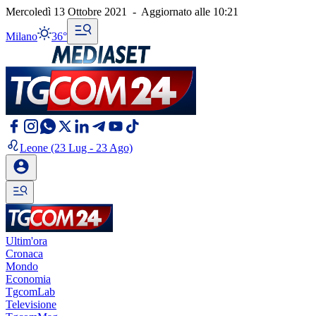
Mercoledì 13 Ottobre 2021
-
Aggiornato alle
10:21
Milano
36°
Leone
(23 Lug - 23 Ago)
Ultim'ora
Cronaca
Mondo
Economia
TgcomLab
Televisione