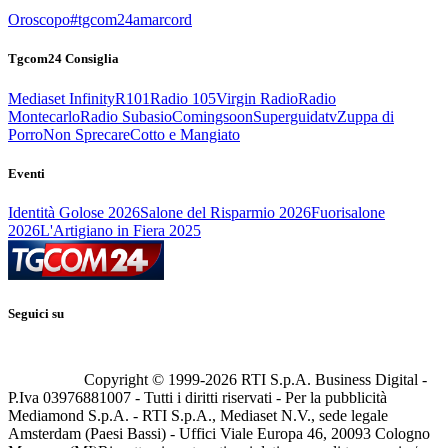
Oroscopo
#tgcom24amarcord
Tgcom24 Consiglia
Mediaset Infinity
R101
Radio 105
Virgin Radio
Radio
Montecarlo
Radio Subasio
Comingsoon
Superguidatv
Zuppa di
Porro
Non Sprecare
Cotto e Mangiato
Eventi
Identità Golose 2026
Salone del Risparmio 2026
Fuorisalone
2026
L'Artigiano in Fiera 2025
Seguici su
Copyright © 1999-
2026
RTI S.p.A. Business Digital -
P.Iva 03976881007 - Tutti i diritti riservati - Per la pubblicità
Mediamond S.p.A. - RTI S.p.A., Mediaset N.V., sede legale
Amsterdam (Paesi Bassi) - Uffici Viale Europa 46, 20093 Cologno