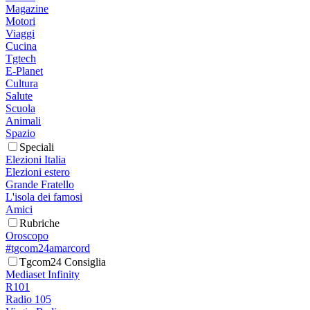
Magazine
Motori
Viaggi
Cucina
Tgtech
E-Planet
Cultura
Salute
Scuola
Animali
Spazio
Speciali
Elezioni Italia
Elezioni estero
Grande Fratello
L'isola dei famosi
Amici
Rubriche
Oroscopo
#tgcom24amarcord
Tgcom24 Consiglia
Mediaset Infinity
R101
Radio 105