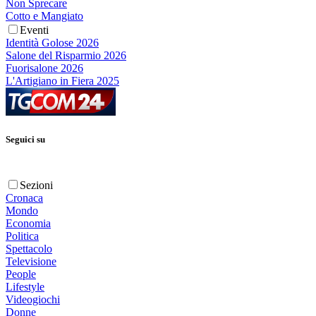
Non Sprecare
Cotto e Mangiato
Eventi
Identità Golose 2026
Salone del Risparmio 2026
Fuorisalone 2026
L'Artigiano in Fiera 2025
Seguici su
Sezioni
Cronaca
Mondo
Economia
Politica
Spettacolo
Televisione
People
Lifestyle
Videogiochi
Donne