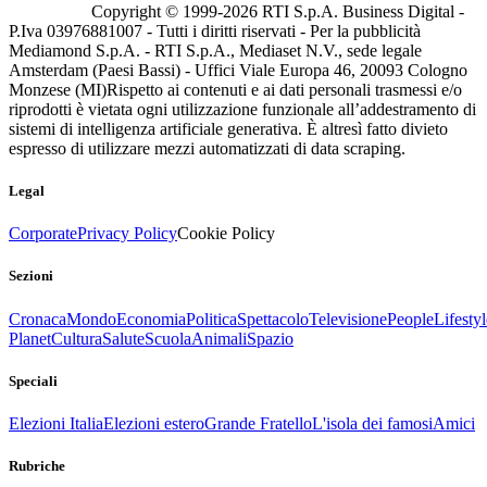
Copyright © 1999-
2026
RTI S.p.A. Business Digital -
P.Iva 03976881007 - Tutti i diritti riservati - Per la pubblicità
Mediamond S.p.A. - RTI S.p.A., Mediaset N.V., sede legale
Amsterdam (Paesi Bassi) - Uffici Viale Europa 46, 20093 Cologno
Monzese (MI)
Rispetto ai contenuti e ai dati personali trasmessi e/o
riprodotti è vietata ogni utilizzazione funzionale all’addestramento di
sistemi di intelligenza artificiale generativa. È altresì fatto divieto
espresso di utilizzare mezzi automatizzati di data scraping.
Legal
Corporate
Privacy Policy
Cookie Policy
Sezioni
Cronaca
Mondo
Economia
Politica
Spettacolo
Televisione
People
Lifestyl
Planet
Cultura
Salute
Scuola
Animali
Spazio
Speciali
Elezioni Italia
Elezioni estero
Grande Fratello
L'isola dei famosi
Amici
Rubriche