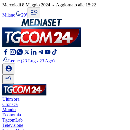
Mercoledì 8 Maggio 2024
-
Aggiornato alle
15:22
Milano
29°
Leone
(23 Lug - 23 Ago)
Ultim'ora
Cronaca
Mondo
Economia
TgcomLab
Televisione