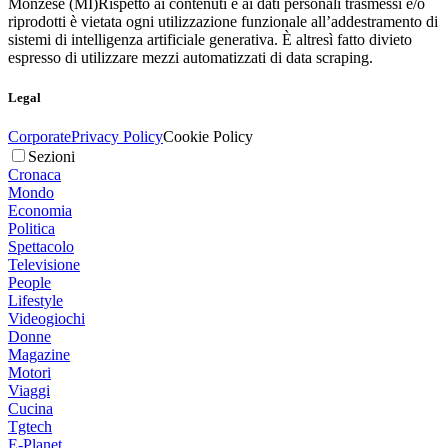
Monzese (MI)
Rispetto ai contenuti e ai dati personali trasmessi e/o
riprodotti è vietata ogni utilizzazione funzionale all’addestramento di
sistemi di intelligenza artificiale generativa. È altresì fatto divieto
espresso di utilizzare mezzi automatizzati di data scraping.
Legal
Corporate
Privacy Policy
Cookie Policy
Sezioni
Cronaca
Mondo
Economia
Politica
Spettacolo
Televisione
People
Lifestyle
Videogiochi
Donne
Magazine
Motori
Viaggi
Cucina
Tgtech
E-Planet