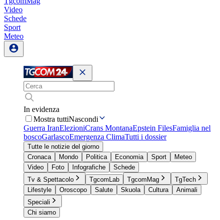
TgcomMag
Video
Schede
Sport
Meteo
In evidenza
Mostra tutti
Nascondi
Guerra Iran
Elezioni
Crans Montana
Epstein Files
Famiglia nel
bosco
Garlasco
Emergenza Clima
Tutti i dossier
Tutte le notizie del giorno
Cronaca
Mondo
Politica
Economia
Sport
Meteo
Video
Foto
Infografiche
Schede
Tv & Spettacolo
TgcomLab
TgcomMag
TgTech
Lifestyle
Oroscopo
Salute
Skuola
Cultura
Animali
Speciali
Chi siamo