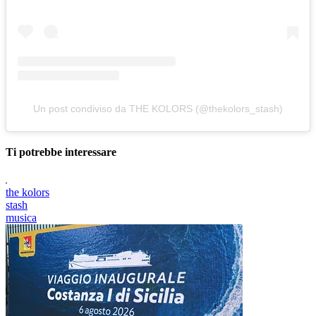
Un post condiviso da THE KOLORS (@thekolors_stash)
Ti potrebbe interessare
the kolors
stash
musica