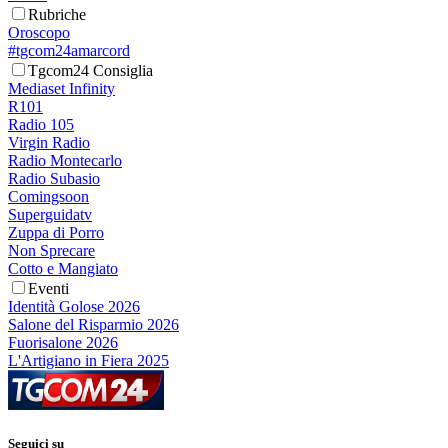
Rubriche
Oroscopo
#tgcom24amarcord
Tgcom24 Consiglia
Mediaset Infinity
R101
Radio 105
Virgin Radio
Radio Montecarlo
Radio Subasio
Comingsoon
Superguidatv
Zuppa di Porro
Non Sprecare
Cotto e Mangiato
Eventi
Identità Golose 2026
Salone del Risparmio 2026
Fuorisalone 2026
L'Artigiano in Fiera 2025
Seguici su