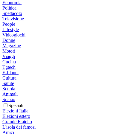
Economia
Politica
Spettacolo
Televisione
People
Lifestyle
Videogiochi
Donne
Magazine
Motori
Viaggi
Cucina
Tgtech
E-Planet
Cultura
Salute
Scuola
Animali
Spazio
Speciali
Elezioni Italia
Elezioni estero
Grande Fratello
L'isola dei famosi
Amici