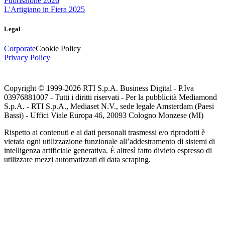
Fuorisalone 2026
L'Artigiano in Fiera 2025
Legal
Corporate
Cookie Policy
Privacy Policy
Copyright © 1999-
2026
RTI S.p.A. Business Digital - P.Iva
03976881007 - Tutti i diritti riservati - Per la pubblicità Mediamond
S.p.A. - RTI S.p.A., Mediaset N.V., sede legale Amsterdam (Paesi
Bassi) - Uffici Viale Europa 46, 20093 Cologno Monzese (MI)
Rispetto ai contenuti e ai dati personali trasmessi e/o riprodotti è
vietata ogni utilizzazione funzionale all’addestramento di sistemi di
intelligenza artificiale generativa. È altresì fatto divieto espresso di
utilizzare mezzi automatizzati di data scraping.