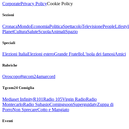
Corporate
Privacy Policy
Cookie Policy
Sezioni
Cronaca
Mondo
Economia
Politica
Spettacolo
Televisione
People
Lifestyl
Planet
Cultura
Salute
Scuola
Animali
Spazio
Speciali
Elezioni Italia
Elezioni estero
Grande Fratello
L'isola dei famosi
Amici
Rubriche
Oroscopo
#tgcom24amarcord
Tgcom24 Consiglia
Mediaset Infinity
R101
Radio 105
Virgin Radio
Radio
Montecarlo
Radio Subasio
Comingsoon
Superguidatv
Zuppa di
Porro
Non Sprecare
Cotto e Mangiato
Eventi