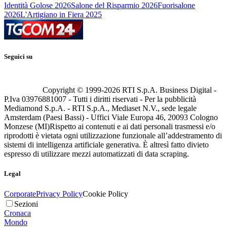
Identità Golose 2026
Salone del Risparmio 2026
Fuorisalone
2026
L'Artigiano in Fiera 2025
Seguici su
Copyright © 1999-
2026
RTI S.p.A. Business Digital -
P.Iva 03976881007 - Tutti i diritti riservati - Per la pubblicità
Mediamond S.p.A. - RTI S.p.A., Mediaset N.V., sede legale
Amsterdam (Paesi Bassi) - Uffici Viale Europa 46, 20093 Cologno
Monzese (MI)
Rispetto ai contenuti e ai dati personali trasmessi e/o
riprodotti è vietata ogni utilizzazione funzionale all’addestramento di
sistemi di intelligenza artificiale generativa. È altresì fatto divieto
espresso di utilizzare mezzi automatizzati di data scraping.
Legal
Corporate
Privacy Policy
Cookie Policy
Sezioni
Cronaca
Mondo