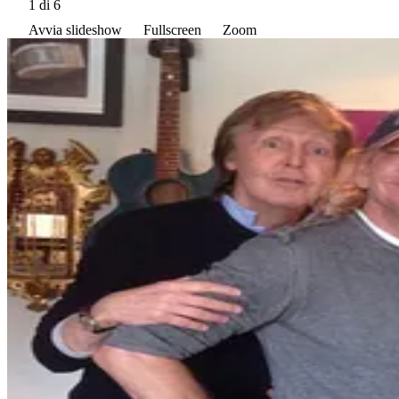
1
di 6
Avvia slideshow
Fullscreen
Zoom