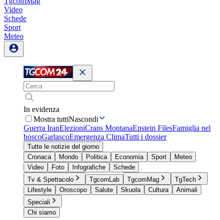
TgcomMag
Video
Schede
Sport
Meteo
In evidenza
Mostra tutti
Nascondi
Guerra Iran
Elezioni
Crans Montana
Epstein Files
Famiglia nel
bosco
Garlasco
Emergenza Clima
Tutti i dossier
Tutte le notizie del giorno
Cronaca
Mondo
Politica
Economia
Sport
Meteo
Video
Foto
Infografiche
Schede
Tv & Spettacolo
TgcomLab
TgcomMag
TgTech
Lifestyle
Oroscopo
Salute
Skuola
Cultura
Animali
Speciali
Chi siamo