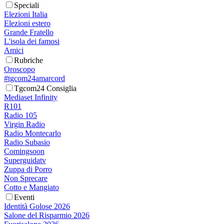
Speciali
Elezioni Italia
Elezioni estero
Grande Fratello
L'isola dei famosi
Amici
Rubriche
Oroscopo
#tgcom24amarcord
Tgcom24 Consiglia
Mediaset Infinity
R101
Radio 105
Virgin Radio
Radio Montecarlo
Radio Subasio
Comingsoon
Superguidatv
Zuppa di Porro
Non Sprecare
Cotto e Mangiato
Eventi
Identità Golose 2026
Salone del Risparmio 2026