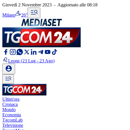
Giovedì 2 Novembre 2023
-
Aggiornato alle
08:18
Milano
26°
Leone
(23 Lug - 23 Ago)
Ultim'ora
Cronaca
Mondo
Economia
TgcomLab
Televisione