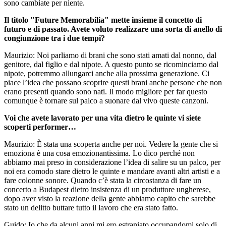
sono cambiate per niente.
Il titolo "Future Memorabilia" mette insieme il concetto di
futuro e di passato. Avete voluto realizzare una sorta di anello di
congiunzione tra i due tempi?
Maurizio: Noi parliamo di brani che sono stati amati dal nonno, dal
genitore, dal figlio e dal nipote. A questo punto se ricominciamo dal
nipote, potremmo allungarci anche alla prossima generazione. Ci
piace l’idea che possano scoprire questi brani anche persone che non
erano presenti quando sono nati. Il modo migliore per far questo
comunque è tornare sul palco a suonare dal vivo queste canzoni.
Voi che avete lavorato per una vita dietro le quinte vi siete
scoperti performer…
Maurizio: È stata una scoperta anche per noi. Vedere la gente che si
emoziona è una cosa emozionantissima. Lo dico perché non
abbiamo mai preso in considerazione l’idea di salire su un palco, per
noi era comodo stare dietro le quinte e mandare avanti altri artisti e a
fare colonne sonore. Quando c’è stata la circostanza di fare un
concerto a Budapest dietro insistenza di un produttore ungherese,
dopo aver visto la reazione della gente abbiamo capito che sarebbe
stato un delitto buttare tutto il lavoro che era stato fatto.
Guido: Io che da alcuni anni mi ero estraniato occupandomi solo di