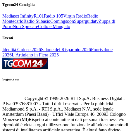
Tgcom24 Consiglia
Mediaset Infinity
R101
Radio 105
Virgin Radio
Radio
Montecarlo
Radio Subasio
Comingsoon
Superguidatv
Zuppa di
Porro
Non Sprecare
Cotto e Mangiato
Eventi
Identità Golose 2026
Salone del Risparmio 2026
Fuorisalone
2026
L'Artigiano in Fiera 2025
Seguici su
Copyright © 1999-
2026
RTI S.p.A. Business Digital -
P.Iva 03976881007 - Tutti i diritti riservati - Per la pubblicità
Mediamond S.p.A. - RTI S.p.A., Mediaset N.V., sede legale
Amsterdam (Paesi Bassi) - Uffici Viale Europa 46, 20093 Cologno
Monzese (MI)
Rispetto ai contenuti e ai dati personali trasmessi e/o
riprodotti è vietata ogni utilizzazione funzionale all’addestramento di
sistemi di intelligenza artificiale generativa. È altresì fatto divieto