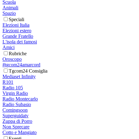
Scuola
Animali
Spazio
Speciali
Elezioni Italia
Elezioni estero
Grande Fratello
L'isola dei famosi
Amici
Rubriche
Oroscopo
#tgcom24amarcord
Tgcom24 Consiglia
Mediaset Infinity
R101
Radio 105
Virgin Radio
Radio Montecarlo
Radio Subasio
Comingsoon
Superguidatv
Zuppa di Porro
Non Sprecare
Cotto e Mangiato
Eventi