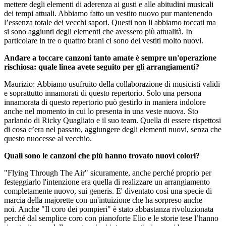
mettere degli elementi di aderenza ai gusti e alle abitudini musicali
dei tempi attuali. Abbiamo fatto un vestito nuovo pur mantenendo
l’essenza totale dei vecchi sapori. Questi non li abbiamo toccati ma
si sono aggiunti degli elementi che avessero più attualità. In
particolare in tre o quattro brani ci sono dei vestiti molto nuovi.
Andare a toccare canzoni tanto amate è sempre un'operazione
rischiosa: quale linea avete seguito per gli arrangiamenti?
Maurizio: Abbiamo usufruito della collaborazione di musicisti validi
e soprattutto innamorati di questo repertorio. Solo una persona
innamorata di questo repertorio può gestirlo in maniera indolore
anche nel momento in cui lo presenta in una veste nuova. Sto
parlando di Ricky Quagliato e il suo team. Quella di essere rispettosi
di cosa c’era nel passato, aggiungere degli elementi nuovi, senza che
questo nuocesse al vecchio.
Quali sono le canzoni che più hanno trovato nuovi colori?
"Flying Through The Air" sicuramente, anche perché proprio per
festeggiarlo l'intenzione era quella di realizzare un arrangiamento
completamente nuovo, sui generis. E' diventato così una specie di
marcia della majorette con un'intuizione che ha sorpreso anche
noi. Anche "Il coro dei pompieri" è stato abbastanza rivoluzionata
perché dal semplice coro con pianoforte Elio e le storie tese l’hanno