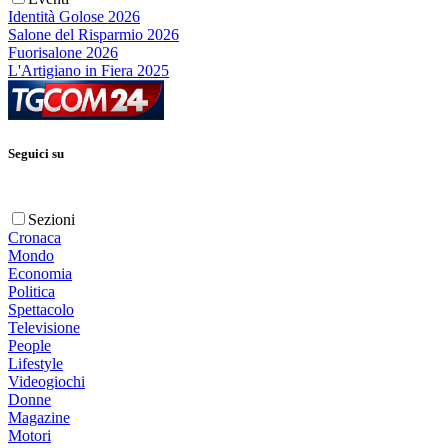
Identità Golose 2026
Salone del Risparmio 2026
Fuorisalone 2026
L'Artigiano in Fiera 2025
Seguici su
Sezioni
Cronaca
Mondo
Economia
Politica
Spettacolo
Televisione
People
Lifestyle
Videogiochi
Donne
Magazine
Motori