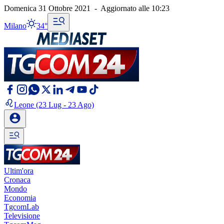
Domenica 31 Ottobre 2021
-
Aggiornato alle
10:23
Milano
34°
Leone
(23 Lug - 23 Ago)
Ultim'ora
Cronaca
Mondo
Economia
TgcomLab
Televisione