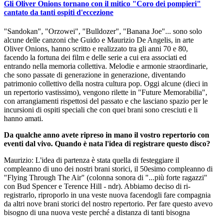
Gli Oliver Onions tornano con il mitico "Coro dei pompieri"
cantato da tanti ospiti d'eccezione
"Sandokan", "Orzowei", "Bulldozer", "Banana Joe"... sono solo
alcune delle canzoni che Guido e Maurizio De Angelis, in arte
Oliver Onions, hanno scritto e realizzato tra gli anni 70 e 80,
facendo la fortuna dei film e delle serie a cui era associati ed
entrando nella memoria collettiva. Melodie e armonie straordinarie,
che sono passate di generazione in generazione, diventando
patrimonio collettivo della nostra cultura pop. Oggi alcune (dieci in
un repertorio vastissimo), vengono rilette in "Future Memorabilia",
con arrangiamenti rispettosi del passato e che lasciano spazio per le
incursioni di ospiti speciali che con quei brani sono cresciuti e li
hanno amati.
Da qualche anno avete ripreso in mano il vostro repertorio con
eventi dal vivo. Quando è nata l'idea di registrare questo disco?
Maurizio: L'idea di partenza è stata quella di festeggiare il
compleanno di uno dei nostri brani storici, il 50esimo compleanno di
"Flying Through The Air" (colonna sonora di "...più forte ragazzi"
con Bud Spencer e Terence Hill - ndr). Abbiamo deciso di ri-
registrarlo, riproporlo in una veste nuova facendogli fare compagnia
da altri nove brani storici del nostro repertorio. Per fare questo avevo
bisogno di una nuova veste perché a distanza di tanti bisogna