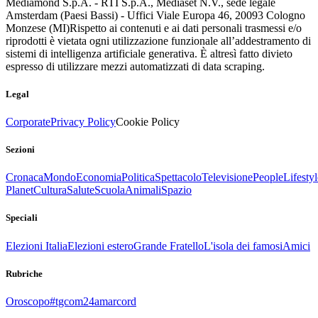
Mediamond S.p.A. - RTI S.p.A., Mediaset N.V., sede legale
Amsterdam (Paesi Bassi) - Uffici Viale Europa 46, 20093 Cologno
Monzese (MI)
Rispetto ai contenuti e ai dati personali trasmessi e/o
riprodotti è vietata ogni utilizzazione funzionale all’addestramento di
sistemi di intelligenza artificiale generativa. È altresì fatto divieto
espresso di utilizzare mezzi automatizzati di data scraping.
Legal
Corporate
Privacy Policy
Cookie Policy
Sezioni
Cronaca
Mondo
Economia
Politica
Spettacolo
Televisione
People
Lifestyl
Planet
Cultura
Salute
Scuola
Animali
Spazio
Speciali
Elezioni Italia
Elezioni estero
Grande Fratello
L'isola dei famosi
Amici
Rubriche
Oroscopo
#tgcom24amarcord