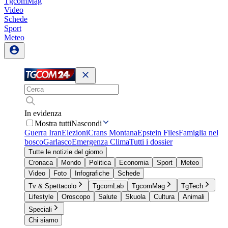
TgcomMag
Video
Schede
Sport
Meteo
In evidenza
Mostra tutti
Nascondi
Guerra Iran
Elezioni
Crans Montana
Epstein Files
Famiglia nel
bosco
Garlasco
Emergenza Clima
Tutti i dossier
Tutte le notizie del giorno
Cronaca
Mondo
Politica
Economia
Sport
Meteo
Video
Foto
Infografiche
Schede
Tv & Spettacolo
TgcomLab
TgcomMag
TgTech
Lifestyle
Oroscopo
Salute
Skuola
Cultura
Animali
Speciali
Chi siamo