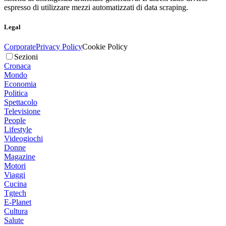
espresso di utilizzare mezzi automatizzati di data scraping.
Legal
Corporate
Privacy Policy
Cookie Policy
Sezioni
Cronaca
Mondo
Economia
Politica
Spettacolo
Televisione
People
Lifestyle
Videogiochi
Donne
Magazine
Motori
Viaggi
Cucina
Tgtech
E-Planet
Cultura
Salute