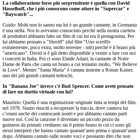
La collaborazione forse più sorprendente è quella con David
Hasselhoff, che i più conoscono come attore in "Supercar" e
"Baywatch"...
Guido: Molti non lo sanno ma lui è un grande cantante, in Germania
è una stella. Noi lo avevamo conosciuto perché nella nostra carriera
di produttori abbiamo fatto un film di cui lui era il protagonista. Per
lui abbiamo pensato a "Sheriff" (dal film "Uno sceriffo
extraterrestre, poco extra, molto terrestre - ndr) perché è il brano più
"americano". David si è già detto disponibile a venire a fare con noi
i concerti in Italia. Poi ci sono Elaide Adani, la cantante di Notre
Dame de Paris che canta un brano a cui teniamo molto, "We Believe
in Love". Mentre "Santa Maria" è cantata insieme a Ronan Kaiser,
uno dei più grandi cantanti tedeschi.
In "Banana Joe" invece c'è Bud Spencer. Come avete pensato
di fare un duetto virtuale con lui?
Maurizio: Quella è una registrazione originale fatta ai tempi del film,
nel 1978. Siamo riusciti a recuperare la traccia, dove cantava lui
c’erano anche dei controcanti nostri e poi abbiamo cantato parti
nuove noi. Così la canzone è diventato un piccolo pezzo da
guinness da primati: crediamo sia il primo brano in cui ci sono gli
stessi interpreti che hanno cantato quarant’anni prima e quarant’anni
dopo. Abbiamo cantato sulle nostre voci e possiamo dire che non