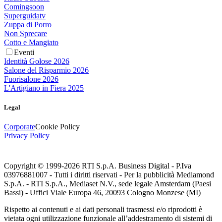
Comingsoon
Superguidatv
Zuppa di Porro
Non Sprecare
Cotto e Mangiato
Eventi
Identità Golose 2026
Salone del Risparmio 2026
Fuorisalone 2026
L'Artigiano in Fiera 2025
Legal
Corporate
Cookie Policy
Privacy Policy
Copyright © 1999-
2026
RTI S.p.A. Business Digital - P.Iva
03976881007 - Tutti i diritti riservati - Per la pubblicità Mediamond
S.p.A. - RTI S.p.A., Mediaset N.V., sede legale Amsterdam (Paesi
Bassi) - Uffici Viale Europa 46, 20093 Cologno Monzese (MI)
Rispetto ai contenuti e ai dati personali trasmessi e/o riprodotti è
vietata ogni utilizzazione funzionale all’addestramento di sistemi di