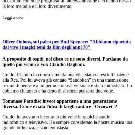
ricostruito con delle progressioni interessantissime e ci hanno messo
la loro melodia e il loro divertimento.
Leggi anche
Oliver Onions, sul palco per Bud Spencer: "Abbiamo riportato
dal vivo i magici temi da film degli anni 70"
A proposito di ospiti, nel disco ce ne sono diversi. Partiamo da
quello più vicino a voi: Claudio Baglioni.
Guido: Claudio lo conosciamo da una vita, siamo cresciuti insieme
alla Rca. Poi lui aveva già cantato “Sandokan” in una trasmissione
tv quindi pensare a lui per una nuova versione è stato immediato. Lo
abbiamo chiamato e ha detto di sì senza pensarci due volte.
Tommaso Paradiso invece appartiene a una generazione
diversa. Come è nata l'idea di fargli cantare "Orzowei"?
Guido: lo avevamo incontrato più volte in qualche studio
radiofonico e televisivo. Ha sempre considerato la nostra musica una
grande influenza, è stato entusiasta.