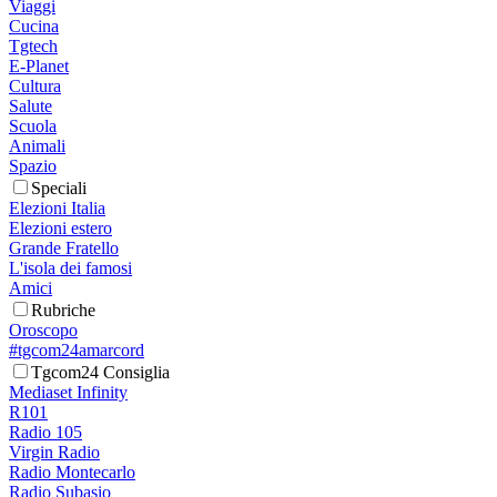
Viaggi
Cucina
Tgtech
E-Planet
Cultura
Salute
Scuola
Animali
Spazio
Speciali
Elezioni Italia
Elezioni estero
Grande Fratello
L'isola dei famosi
Amici
Rubriche
Oroscopo
#tgcom24amarcord
Tgcom24 Consiglia
Mediaset Infinity
R101
Radio 105
Virgin Radio
Radio Montecarlo
Radio Subasio