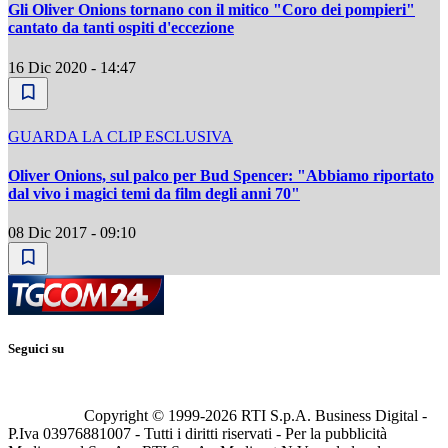
Gli Oliver Onions tornano con il mitico "Coro dei pompieri"
cantato da tanti ospiti d'eccezione
16 Dic 2020 - 14:47
GUARDA LA CLIP ESCLUSIVA
Oliver Onions, sul palco per Bud Spencer: "Abbiamo riportato
dal vivo i magici temi da film degli anni 70"
08 Dic 2017 - 09:10
Seguici su
Copyright © 1999-
2026
RTI S.p.A. Business Digital -
P.Iva 03976881007 - Tutti i diritti riservati - Per la pubblicità