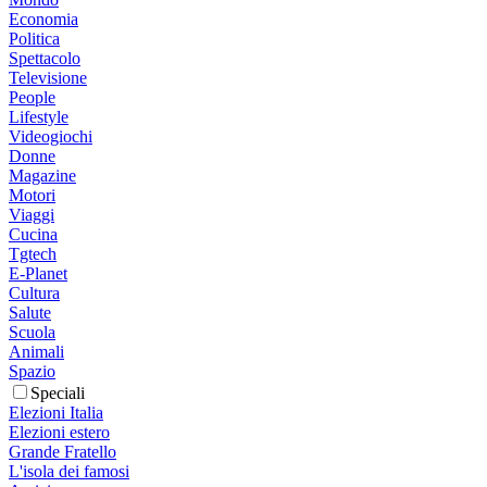
Economia
Politica
Spettacolo
Televisione
People
Lifestyle
Videogiochi
Donne
Magazine
Motori
Viaggi
Cucina
Tgtech
E-Planet
Cultura
Salute
Scuola
Animali
Spazio
Speciali
Elezioni Italia
Elezioni estero
Grande Fratello
L'isola dei famosi