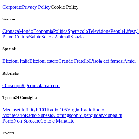
Corporate
Privacy Policy
Cookie Policy
Sezioni
Cronaca
Mondo
Economia
Politica
Spettacolo
Televisione
People
Lifestyl
Planet
Cultura
Salute
Scuola
Animali
Spazio
Speciali
Elezioni Italia
Elezioni estero
Grande Fratello
L'isola dei famosi
Amici
Rubriche
Oroscopo
#tgcom24amarcord
Tgcom24 Consiglia
Mediaset Infinity
R101
Radio 105
Virgin Radio
Radio
Montecarlo
Radio Subasio
Comingsoon
Superguidatv
Zuppa di
Porro
Non Sprecare
Cotto e Mangiato
Eventi