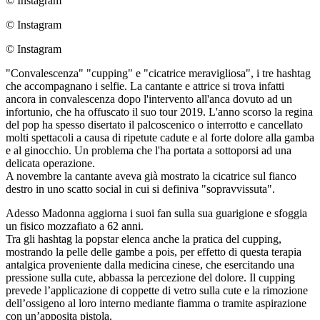
© Instagram
© Instagram
© Instagram
"Convalescenza" "cupping" e "cicatrice meravigliosa", i tre hashtag
che accompagnano i selfie. La cantante e attrice si trova infatti
ancora in convalescenza dopo l'intervento all'anca dovuto ad un
infortunio, che ha offuscato il suo tour 2019. L'anno scorso la regina
del pop ha spesso disertato il palcoscenico o interrotto e cancellato
molti spettacoli a causa di ripetute cadute e al forte dolore alla gamba
e al ginocchio. Un problema che l'ha portata a sottoporsi ad una
delicata operazione.
A novembre la cantante aveva già mostrato la cicatrice sul fianco
destro in uno scatto social in cui si definiva "sopravvissuta".
Adesso Madonna aggiorna i suoi fan sulla sua guarigione e sfoggia
un fisico mozzafiato a 62 anni.
Tra gli hashtag la popstar elenca anche la pratica del cupping,
mostrando la pelle delle gambe a pois, per effetto di questa terapia
antalgica proveniente dalla medicina cinese, che esercitando una
pressione sulla cute, abbassa la percezione del dolore. Il cupping
prevede l’applicazione di coppette di vetro sulla cute e la rimozione
dell’ossigeno al loro interno mediante fiamma o tramite aspirazione
con un’apposita pistola.