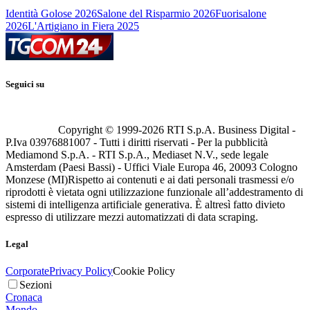
Identità Golose 2026
Salone del Risparmio 2026
Fuorisalone
2026
L'Artigiano in Fiera 2025
Seguici su
Copyright © 1999-
2026
RTI S.p.A. Business Digital -
P.Iva 03976881007 - Tutti i diritti riservati - Per la pubblicità
Mediamond S.p.A. - RTI S.p.A., Mediaset N.V., sede legale
Amsterdam (Paesi Bassi) - Uffici Viale Europa 46, 20093 Cologno
Monzese (MI)
Rispetto ai contenuti e ai dati personali trasmessi e/o
riprodotti è vietata ogni utilizzazione funzionale all’addestramento di
sistemi di intelligenza artificiale generativa. È altresì fatto divieto
espresso di utilizzare mezzi automatizzati di data scraping.
Legal
Corporate
Privacy Policy
Cookie Policy
Sezioni
Cronaca
Mondo