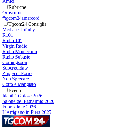
Amici
Rubriche
Oroscopo
#tgcom24amarcord
Tgcom24 Consiglia
Mediaset Infinity
R101
Radio 105
Virgin Radio
Radio Montecarlo
Radio Subasio
Comingsoon
Superguidatv
Zuppa di Porro
Non Sprecare
Cotto e Mangiato
Eventi
Identità Golose 2026
Salone del Risparmio 2026
Fuorisalone 2026
L'Artigiano in Fiera 2025