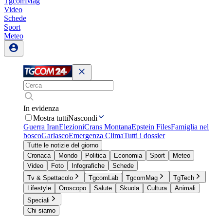
TgcomMag
Video
Schede
Sport
Meteo
In evidenza
Mostra tutti
Nascondi
Guerra Iran
Elezioni
Crans Montana
Epstein Files
Famiglia nel
bosco
Garlasco
Emergenza Clima
Tutti i dossier
Tutte le notizie del giorno
Cronaca
Mondo
Politica
Economia
Sport
Meteo
Video
Foto
Infografiche
Schede
Tv & Spettacolo
TgcomLab
TgcomMag
TgTech
Lifestyle
Oroscopo
Salute
Skuola
Cultura
Animali
Speciali
Chi siamo