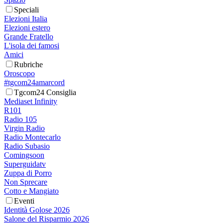
Speciali
Elezioni Italia
Elezioni estero
Grande Fratello
L'isola dei famosi
Amici
Rubriche
Oroscopo
#tgcom24amarcord
Tgcom24 Consiglia
Mediaset Infinity
R101
Radio 105
Virgin Radio
Radio Montecarlo
Radio Subasio
Comingsoon
Superguidatv
Zuppa di Porro
Non Sprecare
Cotto e Mangiato
Eventi
Identità Golose 2026
Salone del Risparmio 2026