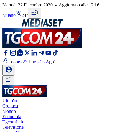
Martedì 22 Dicembre 2020
-
Aggiornato alle
12:16
Milano
24°
Leone
(23 Lug - 23 Ago)
Ultim'ora
Cronaca
Mondo
Economia
TgcomLab
Televisione