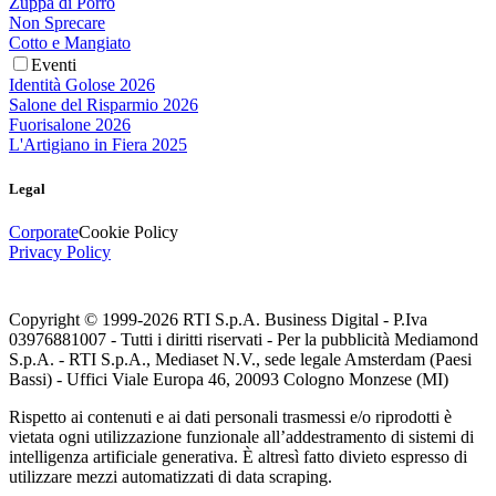
Zuppa di Porro
Non Sprecare
Cotto e Mangiato
Eventi
Identità Golose 2026
Salone del Risparmio 2026
Fuorisalone 2026
L'Artigiano in Fiera 2025
Legal
Corporate
Cookie Policy
Privacy Policy
Copyright © 1999-
2026
RTI S.p.A. Business Digital - P.Iva
03976881007 - Tutti i diritti riservati - Per la pubblicità Mediamond
S.p.A. - RTI S.p.A., Mediaset N.V., sede legale Amsterdam (Paesi
Bassi) - Uffici Viale Europa 46, 20093 Cologno Monzese (MI)
Rispetto ai contenuti e ai dati personali trasmessi e/o riprodotti è
vietata ogni utilizzazione funzionale all’addestramento di sistemi di
intelligenza artificiale generativa. È altresì fatto divieto espresso di
utilizzare mezzi automatizzati di data scraping.