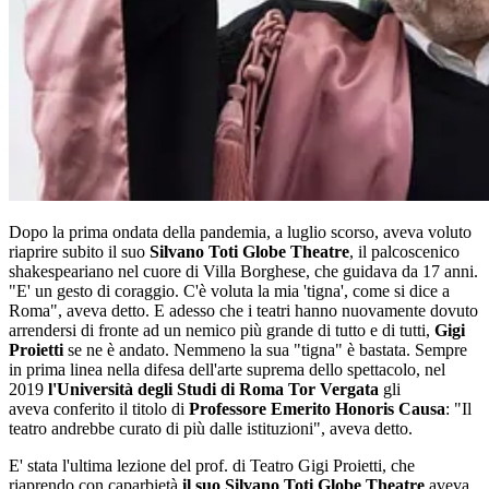
Dopo la prima ondata della pandemia, a luglio scorso, aveva voluto
riaprire subito il suo
Silvano Toti Globe Theatre
, il palcoscenico
shakespeariano nel cuore di Villa Borghese, che guidava da 17 anni.
"E' un gesto di coraggio. C'è voluta la mia 'tigna', come si dice a
Roma", aveva detto. E adesso che i teatri hanno nuovamente dovuto
arrendersi di fronte ad un nemico più grande di tutto e di tutti,
Gigi
Proietti
se ne è andato. Nemmeno la sua "tigna" è bastata. Sempre
in prima linea nella difesa dell'arte suprema dello spettacolo, nel
2019
l'Università degli Studi di Roma Tor Vergata
gli
aveva conferito il titolo di
Professore Emerito Honoris Causa
: "Il
teatro andrebbe curato di più dalle istituzioni", aveva detto.
E' stata l'ultima lezione del prof. di Teatro Gigi Proietti, che
riaprendo con caparbietà
il suo Silvano Toti Globe Theatre
aveva