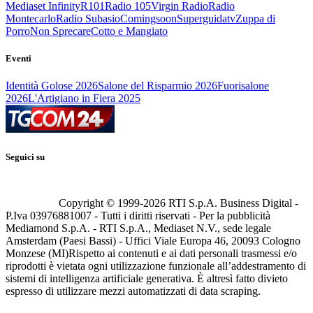
Mediaset Infinity
R101
Radio 105
Virgin Radio
Radio
Montecarlo
Radio Subasio
Comingsoon
Superguidatv
Zuppa di
Porro
Non Sprecare
Cotto e Mangiato
Eventi
Identità Golose 2026
Salone del Risparmio 2026
Fuorisalone
2026
L'Artigiano in Fiera 2025
Seguici su
Copyright © 1999-
2026
RTI S.p.A. Business Digital -
P.Iva 03976881007 - Tutti i diritti riservati - Per la pubblicità
Mediamond S.p.A. - RTI S.p.A., Mediaset N.V., sede legale
Amsterdam (Paesi Bassi) - Uffici Viale Europa 46, 20093 Cologno
Monzese (MI)
Rispetto ai contenuti e ai dati personali trasmessi e/o
riprodotti è vietata ogni utilizzazione funzionale all’addestramento di
sistemi di intelligenza artificiale generativa. È altresì fatto divieto
espresso di utilizzare mezzi automatizzati di data scraping.