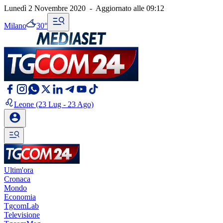
Lunedì 2 Novembre 2020
-
Aggiornato alle
09:12
Milano
30°
Leone
(23 Lug - 23 Ago)
Ultim'ora
Cronaca
Mondo
Economia
TgcomLab
Televisione