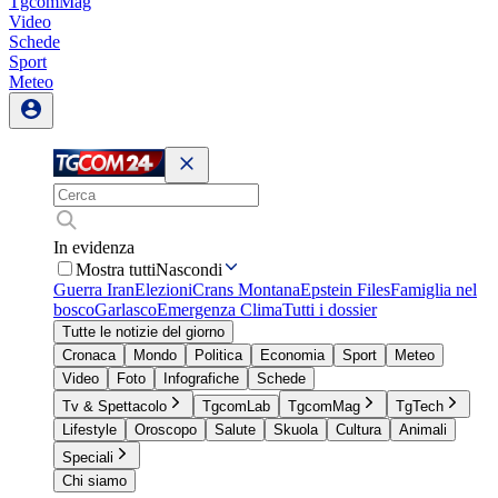
TgcomMag
Video
Schede
Sport
Meteo
In evidenza
Mostra tutti
Nascondi
Guerra Iran
Elezioni
Crans Montana
Epstein Files
Famiglia nel
bosco
Garlasco
Emergenza Clima
Tutti i dossier
Tutte le notizie del giorno
Cronaca
Mondo
Politica
Economia
Sport
Meteo
Video
Foto
Infografiche
Schede
Tv & Spettacolo
TgcomLab
TgcomMag
TgTech
Lifestyle
Oroscopo
Salute
Skuola
Cultura
Animali
Speciali
Chi siamo