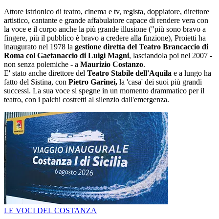
Attore istrionico di teatro, cinema e tv, regista, doppiatore, direttore
artistico, cantante e grande affabulatore capace di rendere vera con
la voce e il corpo anche la più grande illusione ("più sono bravo a
fingere, più il pubblico è bravo a credere alla finzione), Proietti ha
inaugurato nel 1978 la
gestione diretta del Teatro Brancaccio di
Roma col Gaetanaccio di Luigi Magni
, lasciandola poi nel 2007 -
non senza polemiche - a
Maurizio Costanzo
.
E' stato anche direttore del
Teatro Stabile dell'Aquila
e a lungo ha
fatto del Sistina, con
Pietro Garinei,
la 'casa' dei suoi più grandi
successi. La sua voce si spegne in un momento drammatico per il
teatro, con i palchi costretti al silenzio dall'emergenza.
LE VOCI DEL COSTANZA