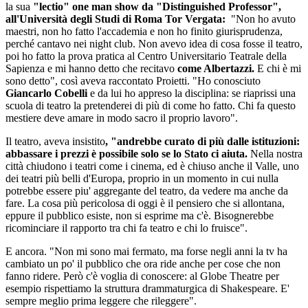
la sua
"lectio" one man show da "Distinguished Professor",
all'Università degli Studi di Roma Tor Vergata:
"Non ho avuto
maestri, non ho fatto l'accademia e non ho finito giurisprudenza,
perché cantavo nei night club. Non avevo idea di cosa fosse il teatro,
poi ho fatto la prova pratica al Centro Universitario Teatrale della
Sapienza e mi hanno detto che recitavo
come Albertazzi.
E chi è mi
sono detto", così aveva raccontato Proietti. "Ho conosciuto
Giancarlo Cobelli
e da lui ho appreso la disciplina: se riaprissi una
scuola di teatro la pretenderei di più di come ho fatto. Chi fa questo
mestiere deve amare in modo sacro il proprio lavoro".
Il teatro, aveva insistito
, "andrebbe curato di più dalle istituzioni:
abbassare i prezzi è possibile solo se lo Stato ci aiuta.
Nella nostra
città chiudono i teatri come i cinema, ed è chiuso anche il Valle, uno
dei teatri più belli d'Europa, proprio in un momento in cui nulla
potrebbe essere piu' aggregante del teatro, da vedere ma anche da
fare. La cosa più pericolosa di oggi è il pensiero che si allontana,
eppure il pubblico esiste, non si esprime ma c'è. Bisognerebbe
ricominciare il rapporto tra chi fa teatro e chi lo fruisce".
E ancora. "Non mi sono mai fermato, ma forse negli anni la tv ha
cambiato un po' il pubblico che ora ride anche per cose che non
fanno ridere. Però c'è voglia di conoscere: al Globe Theatre per
esempio rispettiamo la struttura drammaturgica di Shakespeare. E'
sempre meglio prima leggere che rileggere".