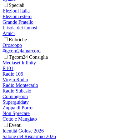
Speciali
Elezioni Italia
Elezioni estero
Grande Fratello
L'isola dei famosi
Amici
Rubriche
Oroscopo
#tgcom24amarcord
Tgcom24 Consiglia
Mediaset Infinity
R101
Radio 105
Virgin Radio
Radio Montecarlo
Radio Subasio
Comingsoon
Superguidatv
Zuppa di Porro
Non Sprecare
Cotto e Mangiato
Eventi
Identità Golose 2026
Salone del Risparmio 2026