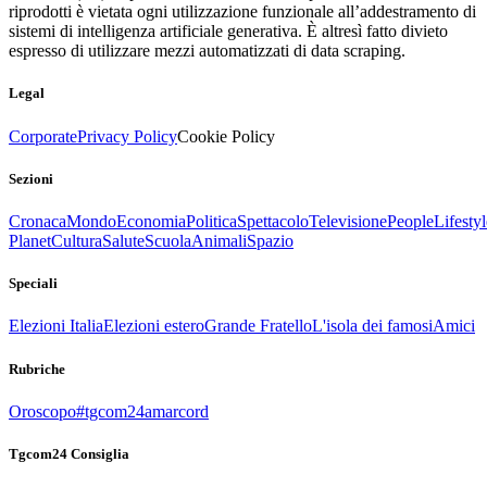
riprodotti è vietata ogni utilizzazione funzionale all’addestramento di
sistemi di intelligenza artificiale generativa. È altresì fatto divieto
espresso di utilizzare mezzi automatizzati di data scraping.
Legal
Corporate
Privacy Policy
Cookie Policy
Sezioni
Cronaca
Mondo
Economia
Politica
Spettacolo
Televisione
People
Lifestyl
Planet
Cultura
Salute
Scuola
Animali
Spazio
Speciali
Elezioni Italia
Elezioni estero
Grande Fratello
L'isola dei famosi
Amici
Rubriche
Oroscopo
#tgcom24amarcord
Tgcom24 Consiglia