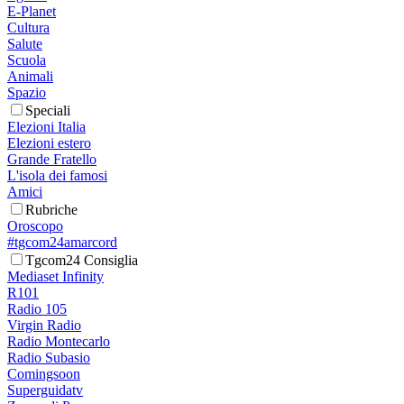
E-Planet
Cultura
Salute
Scuola
Animali
Spazio
Speciali
Elezioni Italia
Elezioni estero
Grande Fratello
L'isola dei famosi
Amici
Rubriche
Oroscopo
#tgcom24amarcord
Tgcom24 Consiglia
Mediaset Infinity
R101
Radio 105
Virgin Radio
Radio Montecarlo
Radio Subasio
Comingsoon
Superguidatv