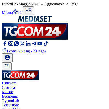
Lunedì 25 Maggio 2020
-
Aggiornato alle
12:37
Milano
26°
Leone
(23 Lug - 23 Ago)
Ultim'ora
Cronaca
Mondo
Economia
TgcomLab
Televisione