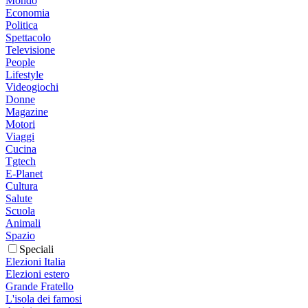
Mondo
Economia
Politica
Spettacolo
Televisione
People
Lifestyle
Videogiochi
Donne
Magazine
Motori
Viaggi
Cucina
Tgtech
E-Planet
Cultura
Salute
Scuola
Animali
Spazio
Speciali
Elezioni Italia
Elezioni estero
Grande Fratello
L'isola dei famosi