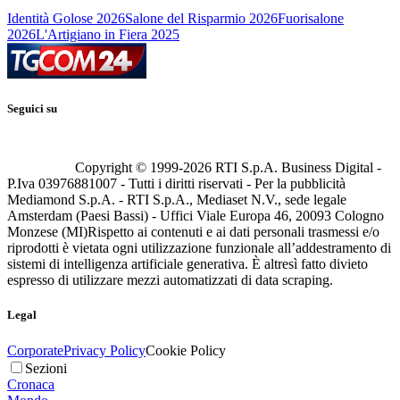
Identità Golose 2026
Salone del Risparmio 2026
Fuorisalone
2026
L'Artigiano in Fiera 2025
Seguici su
Copyright © 1999-
2026
RTI S.p.A. Business Digital -
P.Iva 03976881007 - Tutti i diritti riservati - Per la pubblicità
Mediamond S.p.A. - RTI S.p.A., Mediaset N.V., sede legale
Amsterdam (Paesi Bassi) - Uffici Viale Europa 46, 20093 Cologno
Monzese (MI)
Rispetto ai contenuti e ai dati personali trasmessi e/o
riprodotti è vietata ogni utilizzazione funzionale all’addestramento di
sistemi di intelligenza artificiale generativa. È altresì fatto divieto
espresso di utilizzare mezzi automatizzati di data scraping.
Legal
Corporate
Privacy Policy
Cookie Policy
Sezioni
Cronaca