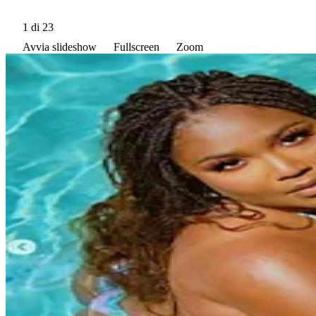
1
di 23
Avvia slideshow
Fullscreen
Zoom