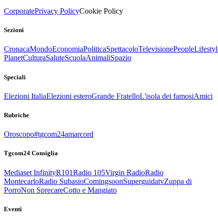
Corporate
Privacy Policy
Cookie Policy
Sezioni
Cronaca
Mondo
Economia
Politica
Spettacolo
Televisione
People
Lifestyl
Planet
Cultura
Salute
Scuola
Animali
Spazio
Speciali
Elezioni Italia
Elezioni estero
Grande Fratello
L'isola dei famosi
Amici
Rubriche
Oroscopo
#tgcom24amarcord
Tgcom24 Consiglia
Mediaset Infinity
R101
Radio 105
Virgin Radio
Radio
Montecarlo
Radio Subasio
Comingsoon
Superguidatv
Zuppa di
Porro
Non Sprecare
Cotto e Mangiato
Eventi