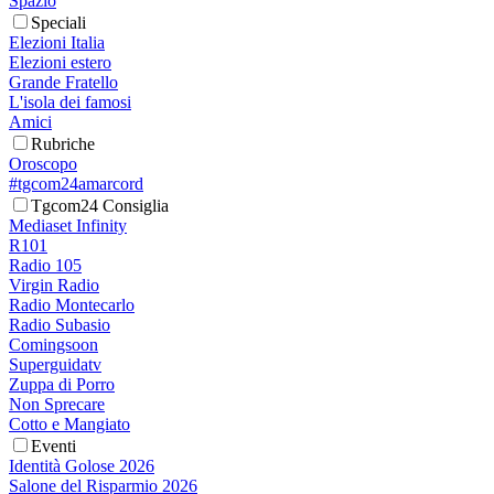
Spazio
Speciali
Elezioni Italia
Elezioni estero
Grande Fratello
L'isola dei famosi
Amici
Rubriche
Oroscopo
#tgcom24amarcord
Tgcom24 Consiglia
Mediaset Infinity
R101
Radio 105
Virgin Radio
Radio Montecarlo
Radio Subasio
Comingsoon
Superguidatv
Zuppa di Porro
Non Sprecare
Cotto e Mangiato
Eventi
Identità Golose 2026
Salone del Risparmio 2026