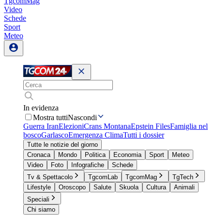
TgcomMag
Video
Schede
Sport
Meteo
In evidenza
Mostra tutti
Nascondi
Guerra Iran
Elezioni
Crans Montana
Epstein Files
Famiglia nel
bosco
Garlasco
Emergenza Clima
Tutti i dossier
Tutte le notizie del giorno
Cronaca
Mondo
Politica
Economia
Sport
Meteo
Video
Foto
Infografiche
Schede
Tv & Spettacolo
TgcomLab
TgcomMag
TgTech
Lifestyle
Oroscopo
Salute
Skuola
Cultura
Animali
Speciali
Chi siamo