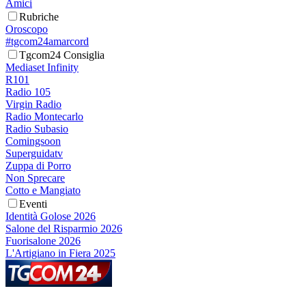
Amici
Rubriche
Oroscopo
#tgcom24amarcord
Tgcom24 Consiglia
Mediaset Infinity
R101
Radio 105
Virgin Radio
Radio Montecarlo
Radio Subasio
Comingsoon
Superguidatv
Zuppa di Porro
Non Sprecare
Cotto e Mangiato
Eventi
Identità Golose 2026
Salone del Risparmio 2026
Fuorisalone 2026
L'Artigiano in Fiera 2025